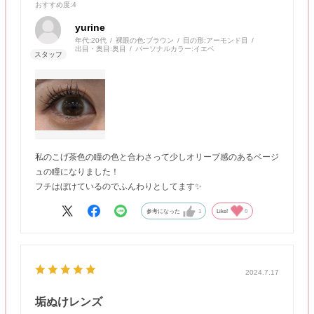
おすすめ度
:4
yurine
年代:
20代
裸眼の色:
ブラウン
目の形:
アーモンド目
出目・奥目:
奥目
パーソナルカラー:
イエベ
私のこげ茶色の瞳の色と合わさって少しオリーブ感のあるベージ
ュの瞳になりました！
フチはぼけているのでふんわりとしてます✨
参考になった
1
Like!
0
2024.7.17
垢ぬけレンズ