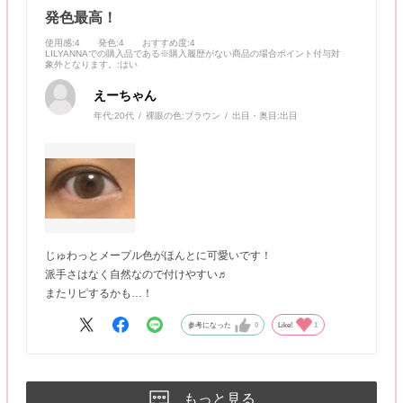
発色最高！
使用感
:4
発色
:4
おすすめ度
:4
LILYANNAでの購入品である※購入履歴がない商品の場合ポイント付与対
象外となります。
:はい
えーちゃん
年代:
20代
裸眼の色:
ブラウン
出目・奥目:
出目
じゅわっとメープル色がほんとに可愛いです！
派手さはなく自然なので付けやすい♬
またリピするかも…！
参考になった
0
Like!
1
もっと見る