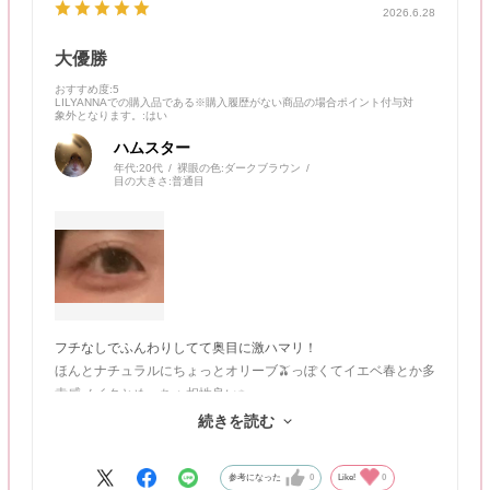
2026.6.28
大優勝
おすすめ度
:5
LILYANNAでの購入品である※購入履歴がない商品の場合ポイント付与対
象外となります。
:はい
ハムスター
年代:
20代
裸眼の色:
ダークブラウン
目の大きさ:
普通目
フチなしでふんわりしてて奥目に激ハマリ！
ほんとナチュラルにちょっとオリーブ🫒っぽくてイエベ春とか多
幸感メイクとめっちゃ相性良い✨
フランミーのきなこロールとか好きな人は絶対これ好き。
続きを読む
これが600円で買えていいんですか😭
参考になった
0
Like!
0