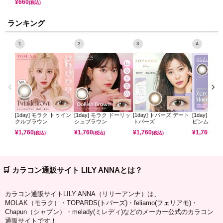
¥
660
(税込)
ランキング
1
2
3
4
[1day] モラク トゥイン
[1day] モラク ドーリッ
[1day] トパーズ デート
[1day] ミ
クルブラウン
シュブラウン
トパーズ
ピンムーン
¥
1,760
¥
1,760
¥
1,760
¥
1,760
(税込)
(税込)
(税込)
(税込)
🛒 カラコン通販サイト LILY ANNAとは？
カラコン通販サイトLILY ANNA（リリーアンナ）は、
MOLAK（モラク）・TOPARDS(トパーズ)・feliamo(フェリアモ)・
Chapun（シャプン）・melady(ミレディ)などのメーカー公式のカラコン
通販サイトです！