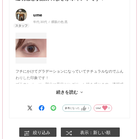
ume
年代:
30代
裸眼の色:
黒
フチにかけてグラデーションになっていてナチュラルなのでふん
わりした印象です！
ブラウンベージュ部分に黒目だとグリーン味を感じます。透明感
が出てうれしい✨
続きを読む
もともとの目の色が薄い人のような感じで馴染みがとてもよい◎
参考になった
1
Like!
0
絞り込み
表示：新しい順