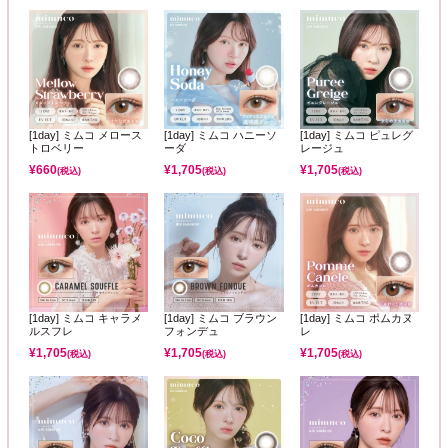
[1day] ミムコ メロース
[1day] ミムコ ハニーソ
[1day] ミムコ ピュレグ
トロベリー
ーダ
レージュ
¥
660
¥
1,705
¥
1,705
(税込)
(税込)
(税込)
[1day] ミムコ キャラメ
[1day] ミムコ ブラウン
[1day] ミムコ ポムカヌ
ルスフレ
フォンデュ
レ
¥
1,705
¥
1,705
¥
1,705
(税込)
(税込)
(税込)