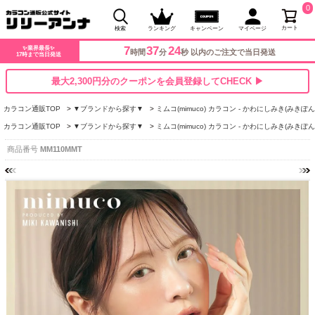
0
カート
検索
ランキング
キャンペーン
マイページ
7
37
23
✨業界最長✨
時間
分
秒 以内のご注文で当日発送
17時まで当日発送
最大2,300円分のクーポンを会員登録してCHECK ▶
カラコン通販TOP
▼ブランドから探す▼
ミムコ(mimuco) カラコン - かわにしみき(みきぽん
カラコン通販TOP
▼ブランドから探す▼
ミムコ(mimuco) カラコン - かわにしみき(みきぽん
商品番号
MM110MMT