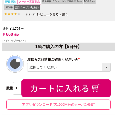
着色直径13.6mm
レンズ直径14.2mm
BC8.6mm
即日発送
メーカー直販商品
1箱10枚
割引クーポン対象外
レビューを見る・書く
3.8
（4）
通常
¥
1,705
➡
¥
660
税込
[
6
ポイントプレゼント ]
1箱ご購入の方【5日分】
度数★欠品情報ご確認ください★
(必
須)
数量
アプリダウンロードで1,000円分のクーポンGET