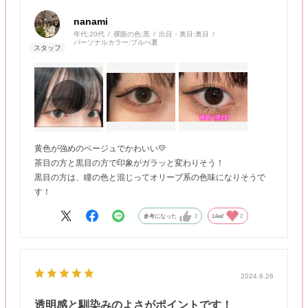
nanami
年代:
20代
裸眼の色:
黒
出目・奥目:
奥目
パーソナルカラー:
ブルべ夏
黄色が強めのベージュでかわいい💛
茶目の方と黒目の方で印象がガラッと変わりそう！
黒目の方は、瞳の色と混じってオリーブ系の色味になりそうで
す！
参考になった
2
Like!
2
2024.6.26
透明感と馴染みのよさがポイントです！