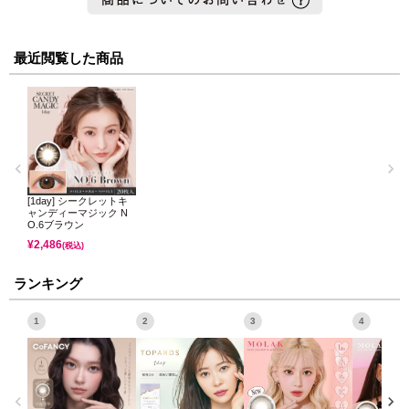
最近閲覧した商品
[1day] シークレットキ
ャンディーマジック N
O.6ブラウン
¥
2,486
(税込)
ランキング
1
2
3
4