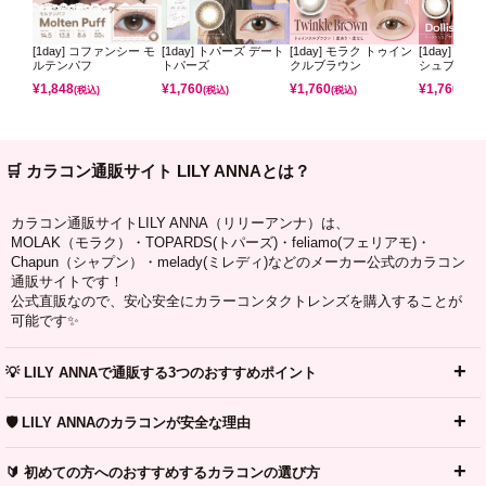
[1day] コファンシー モ
[1day] トパーズ デート
[1day] モラク トゥイン
[1day] モ
ルテンパフ
トパーズ
クルブラウン
シュブラウ
¥
1,848
¥
1,760
¥
1,760
¥
1,760
(税込)
(税込)
(税込)
(税込)
🛒 カラコン通販サイト LILY ANNAとは？
カラコン通販サイトLILY ANNA（リリーアンナ）は、
MOLAK（モラク）・TOPARDS(トパーズ)・feliamo(フェリアモ)・
Chapun（シャプン）・melady(ミレディ)などのメーカー公式のカラコン
通販サイトです！
公式直販なので、安心安全にカラーコンタクトレンズを購入することが
可能です✨
💡 LILY ANNAで通販する3つのおすすめポイント
🛡️ LILY ANNAのカラコンが安全な理由
🔰 初めての方へのおすすめするカラコンの選び方