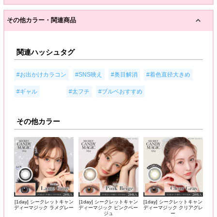
その他カラー・関連商品
関連ハッシュタグ
,
,
,
,
#お出かけカラコン
#SNS映え
#奥目解消
#着色直径大きめ
, 高発色,
,
#ギャル
#太フチ
#ブルベおすすめ
その他カラー
[1day] シークレットキャン
[1day] シークレットキャン
[1day] シークレットキャン
ディーマジック ラメグレー
ディーマジック ピンクベー
ディーマジック クリアグレ
ジュ
ー