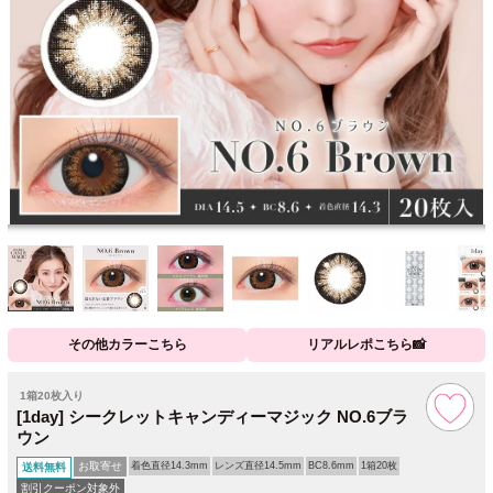
その他カラーこちら
リアルレポこちら📸
1箱20枚入り
[1day] シークレットキャンディーマジック NO.6ブラ
ウン
お取寄せ
着色直径14.3mm
レンズ直径14.5mm
BC8.6mm
1箱20枚
送料無料
割引クーポン対象外