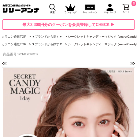
0
カート
検索
ランキング
キャンペーン
マイページ
最大2,300円分のクーポンを会員登録してCHECK ▶
カラコン通販TOP
▼ブランドから探す▼
シークレットキャンディーマジック (secretCandyM
カラコン通販TOP
▼ブランドから探す▼
シークレットキャンディーマジック (secretCandyM
商品番号
SCM120NOS