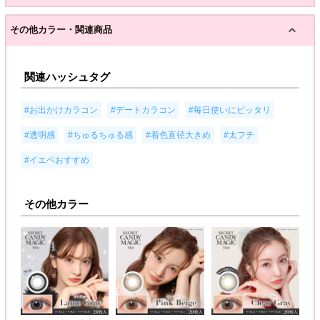
その他カラー・関連商品
関連ハッシュタグ
,
,
,
#お出かけカラコン
#デートカラコン
#毎日使いにピッタリ
,
,
,
,
#透明感
#ちゅるちゅる感
#着色直径大きめ
#太フチ
#イエベおすすめ
その他カラー