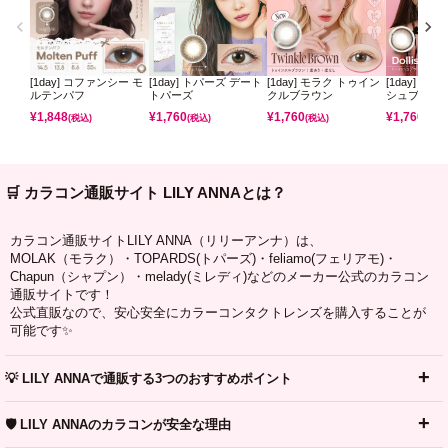
[1day] コファンシー モ
[1day] トパーズ デート
[1day] モラク トゥイン
[1day] モ
ルテンパフ
トパーズ
クルブラウン
シュブラウ
¥
1,848
¥
1,760
¥
1,760
¥
1,760
(税込)
(税込)
(税込)
(税込)
🛒 カラコン通販サイト LILY ANNAとは？
カラコン通販サイトLILY ANNA（リリーアンナ）は、
MOLAK（モラク）・TOPARDS(トパーズ)・feliamo(フェリアモ)・
Chapun（シャプン）・melady(ミレディ)などのメーカー公式のカラコン
通販サイトです！
公式直販なので、安心安全にカラーコンタクトレンズを購入することが
可能です✨
💡 LILY ANNAで通販する3つのおすすめポイント
🛡️ LILY ANNAのカラコンが安全な理由