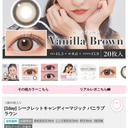
その他カラーこちら
リアルレポこちら📸
1箱20枚入り
[1day] シークレットキャンディーマジック バニラブ
ラウン
お取寄せ
着色直径13.9mm
レンズ直径14.5mm
BC8.6mm
1箱20枚
送料無料
割引クーポン対象外