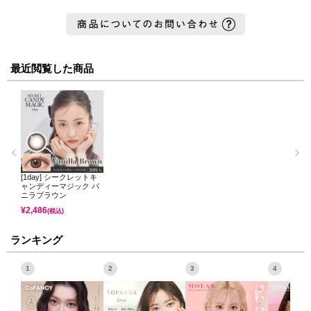
最近閲覧した商品
[1day] シークレットキ
ャンディーマジック バ
ニラブラウン
¥
2,486
(税込)
ランキング
1
2
3
4