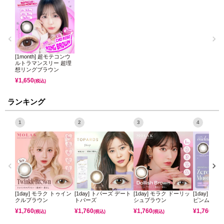
[1month] 超モテコンウ
ルトラマンスリー 超理
想リングブラウン
¥
1,650
(税込)
ランキング
1
2
3
4
[1day] モラク トゥイン
[1day] トパーズ デート
[1day] モラク ドーリッ
[1day] ミ
クルブラウン
トパーズ
シュブラウン
ピンムーン
¥
1,760
¥
1,760
¥
1,760
¥
1,760
(税込)
(税込)
(税込)
(税込)