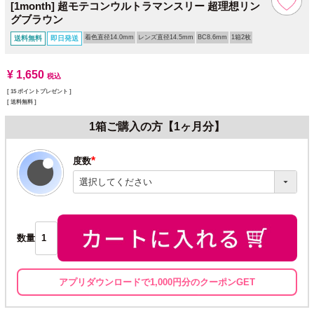
[1month] 超モテコンウルトラマンスリー 超理想リン
グブラウン
着色直径14.0mm
レンズ直径14.5mm
BC8.6mm
1箱2枚
送料無料
即日発送
¥
1,650
税込
[
15
ポイントプレゼント ]
送料無料
1箱ご購入の方【1ヶ月分】
度数
(必
須)
数量
アプリダウンロードで1,000円分のクーポンGET