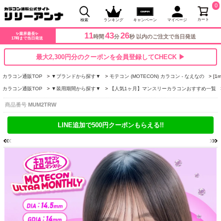
0
カート
検索
ランキング
キャンペーン
マイページ
11
43
25
✨業界最長✨
時間
分
秒 以内のご注文で当日発送
17時まで当日発送
最大2,300円分のクーポンを会員登録してCHECK ▶
カラコン通販TOP
▼ブランドから探す▼
モテコン (MOTECON) カラコン - なえなの
[
カラコン通販TOP
▼装用期間から探す▼
【人気1ヶ月】マンスリーカラコンおすすめ一覧
商品番号
MUM2TRW
LINE追加で500円クーポンもらえる!!