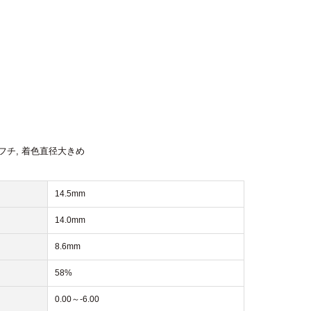
フチ
,
着色直径大きめ
14.5mm
14.0mm
8.6mm
58%
0.00～-6.00