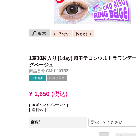
1箱10枚入り
[1day] 超モテコンウルトラワンデ
グベージュ
商品番号
CMU110TRZ
送料無料
お取り寄せ
¥
1,650
税込
[
15
ポイントプレゼント ]
送料込
度数
(必
須)