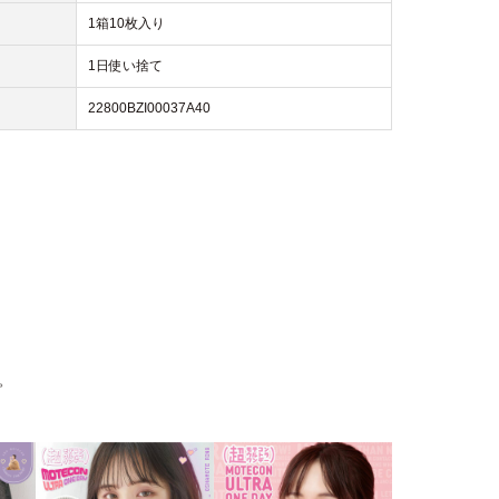
1箱10枚入り
1日使い捨て
22800BZI00037A40
。