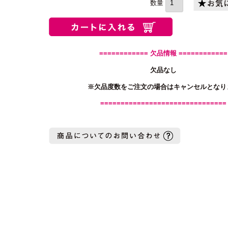
============ 欠品情報 ============
欠品なし
※欠品度数をご注文の場合はキャンセルとなり
===============================