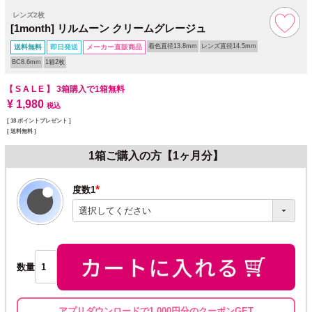
レンズ2枚
[1month] リルムーン クリームグレージュ
着色直径13.8mm
レンズ直径14.5mm
送料無料
即日発送
メーカー直販商品
BC8.6mm
1箱2枚
【 S A L E 】
3箱購入で1箱無料
¥
1,980
税込
[
18
ポイントプレゼント ]
送料無料
1箱ご購入の方【1ヶ月分】
度数1
(必
須)
数量
アプリダウンロードで1,000円分のクーポンGET