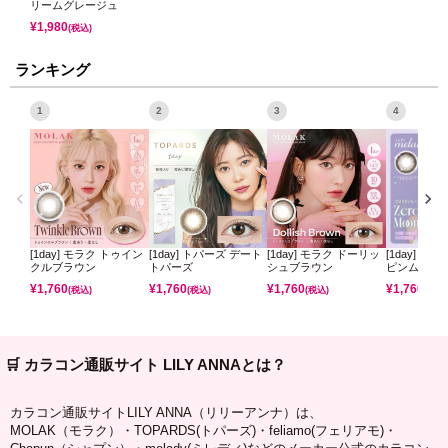
リームグレージュ
¥
1,980
(税込)
ランキング
1
2
3
4
[1day] モラク トゥイン
[1day] トパーズ デート
[1day] モラク ドーリッ
[1day] ミ
クルブラウン
トパーズ
シュブラウン
ピンムーン
¥
1,760
¥
1,760
¥
1,760
¥
1,760
(税込)
(税込)
(税込)
(税込)
🛒 カラコン通販サイト LILY ANNAとは？
カラコン通販サイトLILY ANNA（リリーアンナ）は、
MOLAK（モラク）・TOPARDS(トパーズ)・feliamo(フェリアモ)・