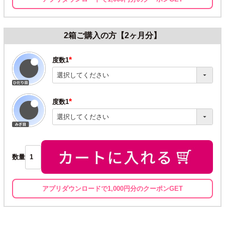
2箱ご購入の方【2ヶ月分】
度数1
(必
須)
度数1
(必
須)
数量
アプリダウンロードで1,000円分のクーポンGET