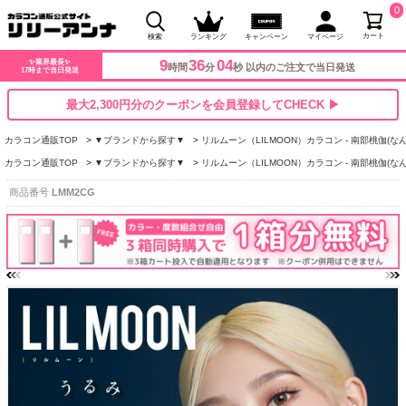
0
カート
検索
ランキング
キャンペーン
マイページ
9
36
03
✨業界最長✨
時間
分
秒 以内のご注文で当日発送
17時まで当日発送
最大2,300円分のクーポンを会員登録してCHECK ▶
カラコン通販TOP
▼ブランドから探す▼
リルムーン（LILMOON）カラコン - 南部桃伽(な
カラコン通販TOP
▼ブランドから探す▼
リルムーン（LILMOON）カラコン - 南部桃伽(な
商品番号
LMM2CG