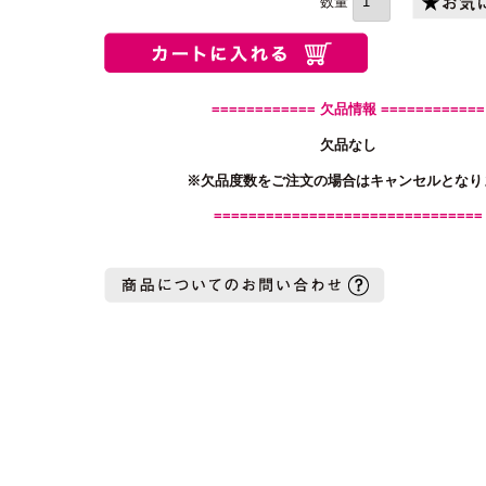
============ 欠品情報 ============
欠品なし
※欠品度数をご注文の場合はキャンセルとなり
===============================