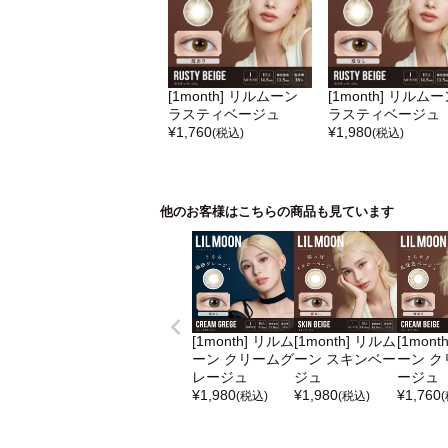
[1month] リルムーン
[1month] リルム
ラスティベージュ
ラスティベージュ
¥
1,760
¥
1,980
(税込)
(税込)
他のお客様はこちらの商品も見ています
[1month] リルム
[1month] リルム
[1mont
ーン クリームグ
ーン スキンベー
ーン ク
レージュ
ジュ
ージュ
¥
1,980
¥
1,980
¥
1,760
(税込)
(税込)