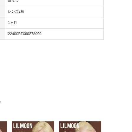
度なし
レンズ2枚
1ヶ月
22400BZX00278000
。