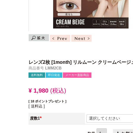
レンズ2枚
[1month] リルムーン クリームベージ
商品番号
LMM2CB
送料無料
即日発送
メーカー直販商品
¥
1,980
税込
[
18
ポイントプレゼント ]
送料込
度数1
(必
須)