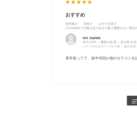
おすすめ
使用感
:4
発色
:5
おすすめ度
:5
LILYANNAでの購入品である※購入履歴がない商
no name
年代:
30代
裸眼の色:
黒
目の形:
丸目
パーソナルカラー:
ブルべ冬
目の大き
長年使ってて、途中何回か他のカラコンを試