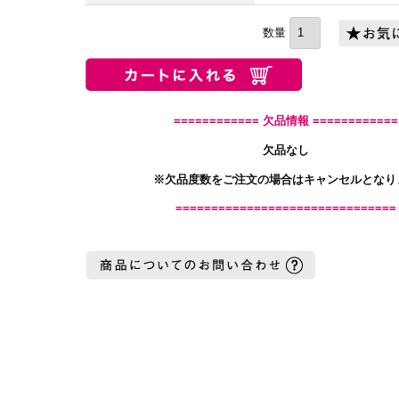
(必
須)
============ 欠品情報 ============
欠品なし
※欠品度数をご注文の場合はキャンセルとなり
===============================