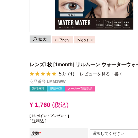
レンズ1枚
[1month] リルムーン ウォーターウ
5.0
（1）
レビューを見る・書く
商品番号
LMM1WW
送料無料
即日発送
メーカー直販商品
¥
1,760
税込
[
16
ポイントプレゼント ]
送料込
度数