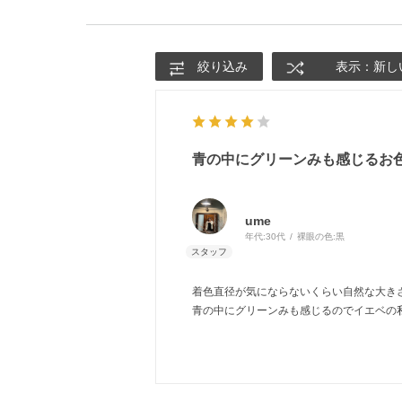
絞り込み
表示：新し
青の中にグリーンみも感じるお
ume
年代:
30代
裸眼の色:
黒
着色直径が気にならないくらい自然な大き
青の中にグリーンみも感じるのでイエベの