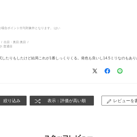
品の場合ポイント付与対象外となります。
:はい
出目・奥目:
奥目
さ:
普通目
したりもしたけど結局これが1番しっくりくる。発色も良いし14.5ミリなのもあり
絞り込み
表示：評価が高い順
レビューを