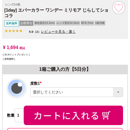
レンズ10枚
[1day] エバーカラー ワンデー ミリモア じらしてショ
コラ
お取寄せ
着色直径13.2mm
レンズ直径14.2mm
BC8.7mm
1箱10枚
送料無料
レビューを見る・書く
5.0
（2）
¥
1,694
税込
[
15
ポイントプレゼント ]
送料無料
1箱ご購入の方【5日分】
度数1
(必
須)
数量