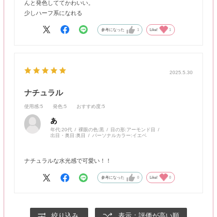
んと発色しててかわいい。
少しハーフ系になれる
参考になった
1
Like!
1
2025.5.30
ナチュラル
使用感
:5
発色
:5
おすすめ度
:5
あ
年代:
20代
裸眼の色:
黒
目の形:
アーモンド目
出目・奥目:
奥目
パーソナルカラー:
イエベ
ナチュラルな水光感で可愛い！！
参考になった
0
Like!
0
絞り込み
表示：評価が高い順