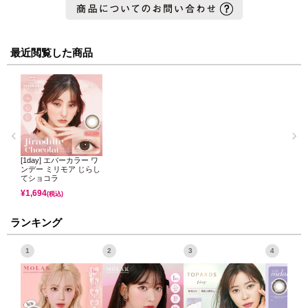
最近閲覧した商品
[1day] エバーカラー ワ
ンデー ミリモア じらし
てショコラ
¥
1,694
(税込)
ランキング
1
2
3
4