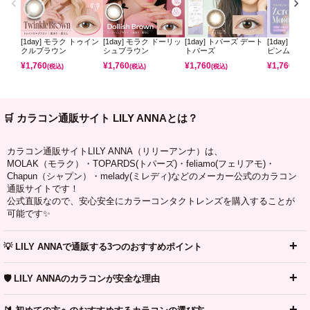
[1day] モラク トゥイン
[1day] モラク ドーリッ
[1day] トパーズ デート
[1day] ミ
クルブラウン
シュブラウン
トパーズ
ピンムーン
¥
1,760
¥
1,760
¥
1,760
¥
1,760
(税込)
(税込)
(税込)
(税込)
🛒 カラコン通販サイト LILY ANNAとは？
カラコン通販サイトLILY ANNA（リリーアンナ）は、
MOLAK（モラク）・TOPARDS(トパーズ)・feliamo(フェリアモ)・
Chapun（シャプン）・melady(ミレディ)などのメーカー公式のカラコン
通販サイトです！
公式直販なので、安心安全にカラーコンタクトレンズを購入することが
可能です✨
💡 LILY ANNAで通販する3つのおすすめポイント
🛡️ LILY ANNAのカラコンが安全な理由