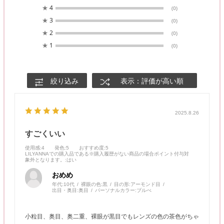
★
4
(0)
★
3
(0)
★
2
(0)
★
1
(0)
絞り込み
表示：評価が高い順
2025.8.26
すごくいい
使用感
:4
発色
:5
おすすめ度
:5
LILYANNAでの購入品である※購入履歴がない商品の場合ポイント付与対
象外となります。
:はい
おめめ
年代:
10代
裸眼の色:
黒
目の形:
アーモンド目
出目・奥目:
奥目
パーソナルカラー:
ブルべ
小粒目、奥目、奥二重、裸眼が黒目でもレンズの色の茶色がちゃ