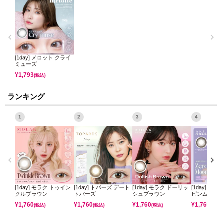
[1day] メロット クライ
ミューズ
¥
1,793
(税込)
ランキング
1
2
3
4
[1day] モラク トゥイン
[1day] トパーズ デート
[1day] モラク ドーリッ
[1day] ミ
クルブラウン
トパーズ
シュブラウン
ピンムーン
¥
1,760
¥
1,760
¥
1,760
¥
1,760
(税込)
(税込)
(税込)
(税込)