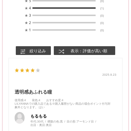
★
5
(0)
★
4
(1)
★
3
(0)
★
2
(0)
★
1
(0)
絞り込み
表示：評価が高い順
2025.9.23
透明感あふれる瞳
使用感
:4
発色
:4
おすすめ度
:4
LILYANNAでの購入品である※購入履歴がない商品の場合ポイント付与対
象外となります。
:はい
もるもる
年代:
30代
裸眼の色:
黒
目の形:
アーモンド目
出目・奥目:
奥目