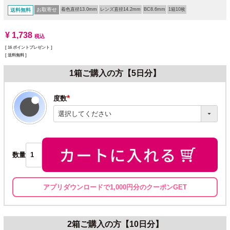
お取寄せ
着色直径13.0mm
レンズ直径14.2mm
BC8.6mm
1箱10枚
送料無料
¥
1,738
税込
[
16
ポイントプレゼント ]
送料無料
1箱ご購入の方【5日分】
度数
(必
須)
数量
アプリダウンロードで1,000円分のクーポンGET
2箱ご購入の方【10日分】