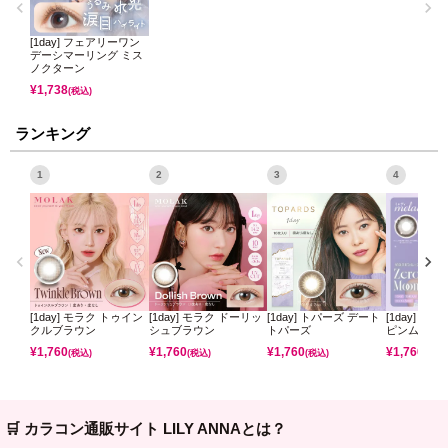
[1day] フェアリーワン
デーシマーリング ミス
ノクターン
¥
1,738
(税込)
ランキング
1
2
3
4
[1day] モラク トゥイン
[1day] モラク ドーリッ
[1day] トパーズ デート
[1day] ミ
クルブラウン
シュブラウン
トパーズ
ピンムーン
¥
1,760
¥
1,760
¥
1,760
¥
1,760
(税込)
(税込)
(税込)
(税込)
🛒 カラコン通販サイト LILY ANNAとは？