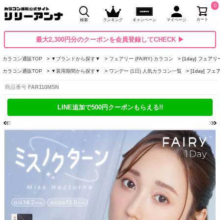
0
カート
検索
ランキング
キャンペーン
マイページ
最大2,300円分のクーポンを会員登録してCHECK ▶
カラコン通販TOP
▼ブランドから探す▼
フェアリー (FAIRY) カラコン
[1day] フェ
カラコン通販TOP
▼装用期間から探す▼
ワンデー (1日) 人気カラコン一覧
[1day] 
商品番号
FAR110MSN
LINE追加で500円クーポンもらえる!!