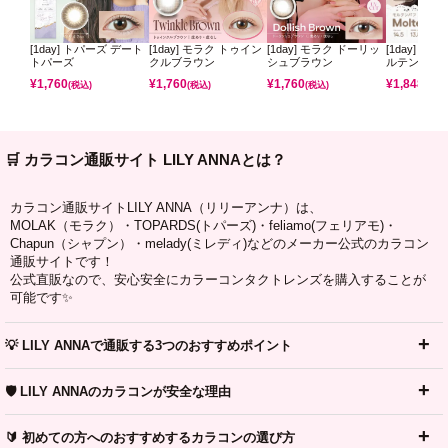
[1day] トパーズ デート
[1day] モラク トゥイン
[1day] モラク ドーリッ
[1day] コ
トパーズ
クルブラウン
シュブラウン
ルテンパフ
¥
1,760
¥
1,760
¥
1,760
¥
1,848
(税込)
(税込)
(税込)
(税込)
🛒 カラコン通販サイト LILY ANNAとは？
カラコン通販サイトLILY ANNA（リリーアンナ）は、
MOLAK（モラク）・TOPARDS(トパーズ)・feliamo(フェリアモ)・
Chapun（シャプン）・melady(ミレディ)などのメーカー公式のカラコン
通販サイトです！
公式直販なので、安心安全にカラーコンタクトレンズを購入することが
可能です✨
💡 LILY ANNAで通販する3つのおすすめポイント
🛡️ LILY ANNAのカラコンが安全な理由
🔰 初めての方へのおすすめするカラコンの選び方