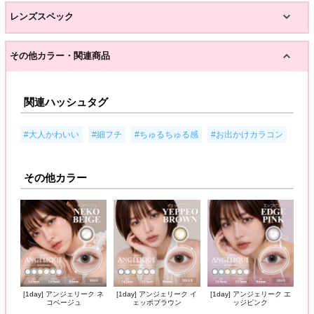
レンズスペック
その他カラー・関連商品
関連ハッシュタグ
,
,
,
#大人かわいい
#細フチ
#ちゅるちゅる感
#お出かけカラコン
その他カラー
[1day] アンジェリーク ネ
[1day] アンジェリーク イ
[1day] アンジェリーク エ
コベージュ
ェッポブラウン
ッジピンク