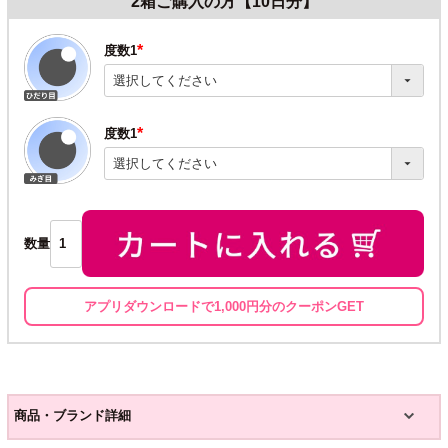
2箱ご購入の方【10日分】
度数1
(必
須)
度数1
(必
須)
数量
アプリダウンロードで1,000円分のクーポンGET
商品・ブランド詳細