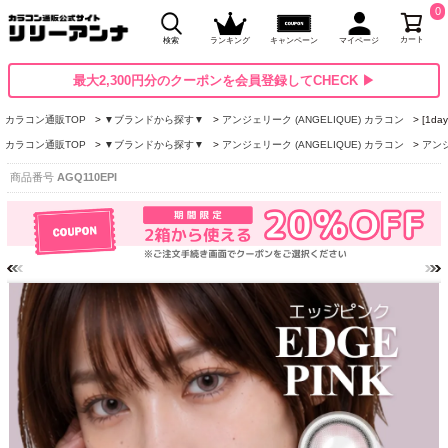
0
カート
検索
ランキング
キャンペーン
マイページ
最大2,300円分のクーポンを会員登録してCHECK ▶
カラコン通販TOP
▼ブランドから探す▼
アンジェリーク (ANGELIQUE) カラコン
[1d
カラコン通販TOP
▼ブランドから探す▼
アンジェリーク (ANGELIQUE) カラコン
アンジ
商品番号
AGQ110EPI