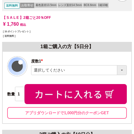
お取寄せ
着色直径13.5mm
レンズ直径14.5mm
BC8.6mm
1箱10枚
送料無料
【 S A L E 】
2箱ごと20％OFF
¥
1,760
税込
[
16
ポイントプレゼント ]
送料無料
1箱ご購入の方【5日分】
度数1
(必
須)
数量
アプリダウンロードで1,000円分のクーポンGET