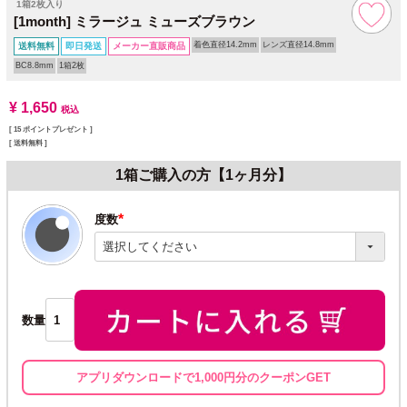
1箱2枚入り
[1month] ミラージュ ミューズブラウン
着色直径14.2mm
レンズ直径14.8mm
送料無料
即日発送
メーカー直販商品
BC8.8mm
1箱2枚
¥
1,650
税込
[
15
ポイントプレゼント ]
送料無料
1箱ご購入の方【1ヶ月分】
度数
(必
須)
数量
アプリダウンロードで1,000円分のクーポンGET