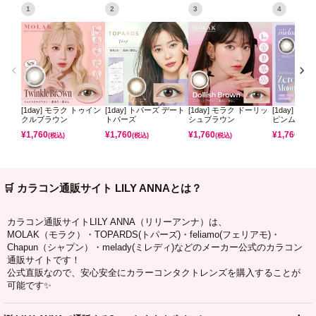
1
2
3
4
[1day] モラク トゥイン
[1day] トパーズ デート
[1day] モラク ドーリッ
[1day] ミ
クルブラウン
トパーズ
シュブラウン
ピンムーン
¥
1,760
¥
1,760
¥
1,760
¥
1,760
(税込)
(税込)
(税込)
(税込)
🛒 カラコン通販サイト LILY ANNAとは？
カラコン通販サイトLILY ANNA（リリーアンナ）は、
MOLAK（モラク）・TOPARDS(トパーズ)・feliamo(フェリアモ)・
Chapun（シャプン）・melady(ミレディ)などのメーカー公式のカラコン
通販サイトです！
公式直販なので、安心安全にカラーコンタクトレンズを購入することが
可能です✨