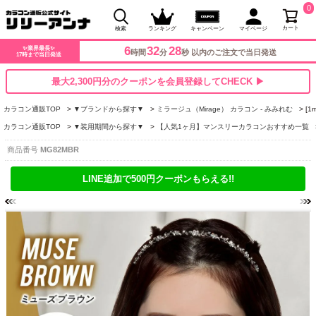
0
カート
検索
ランキング
キャンペーン
マイページ
6
32
28
✨業界最長✨
時間
分
秒 以内のご注文で当日発送
17時まで当日発送
最大2,300円分のクーポンを会員登録してCHECK ▶
カラコン通販TOP
▼ブランドから探す▼
ミラージュ（Mirage） カラコン - みみれむ
[
カラコン通販TOP
▼装用期間から探す▼
【人気1ヶ月】マンスリーカラコンおすすめ一覧
商品番号
MG82MBR
LINE追加で500円クーポンもらえる!!