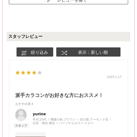
スタッフレビュー
絞り込み
表示：新しい順
2025.1.17
派手カラコンがお好きな方におススメ！
おすすめ度
:4
yurine
年代:
20代
裸眼の色:
ブラウン
目の形:
アーモンド目
出目・奥目:
奥目
パーソナルカラー:
イエベ