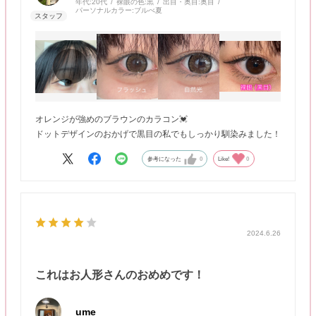
年代:
20代
裸眼の色:
黒
出目・奥目:
奥目
パーソナルカラー:
ブルべ夏
オレンジが強めのブラウンのカラコン💓
ドットデザインのおかげで黒目の私でもしっかり馴染みました！
参考になった
0
Like!
0
2024.6.26
これはお人形さんのおめめです！
ume