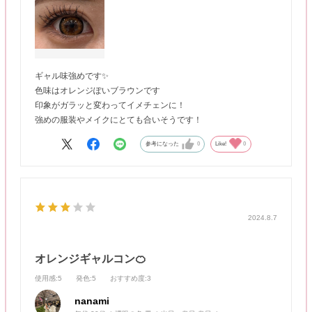
ギャル味強めです✨
色味はオレンジぽいブラウンです
印象がガラッと変わってイメチェンに！
強めの服装やメイクにとても合いそうです！
参考になった
0
Like!
0
2024.8.7
オレンジギャルコン🍊
使用感
:5
発色
:5
おすすめ度
:3
nanami