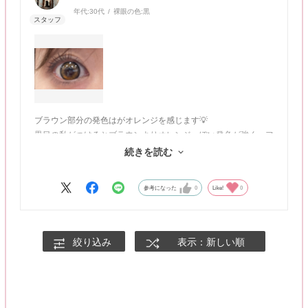
年代:
30代
裸眼の色:
黒
ブラウン部分の発色はがオレンジを感じます💡
黒目の私がつけるとブラウンよりオレンジっぽい発色が強く、フ
チは太目なのでカラー着色の境目がくっきりです！
続きを読む
これはお人形さんのおめめです👀
参考になった
0
Like!
0
絞り込み
表示：新しい順