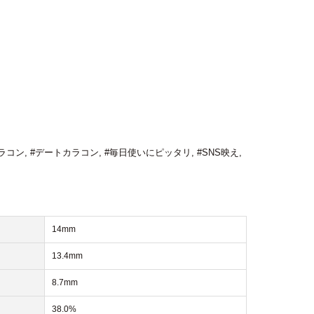
ラコン
,
#デートカラコン
,
#毎日使いにピッタリ
,
#SNS映え
,
14mm
13.4mm
8.7mm
38.0%