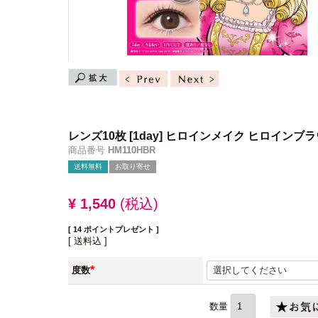
レンズ10枚
[1day] ヒロインメイク ヒロインブ
商品番号
HM110HBR
送料無料
お取り寄せ
¥
1,540
税込
[
14
ポイントプレゼント ]
送料込
度数
(必
須)