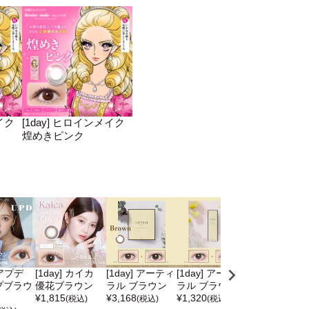
イク
[1day] ヒロインメイク
煌めきピンク
 アプデ
[1day] カイカ
[1day] アーティ
[1day] アーティ
[1day] [乱視] 
プブラウ
優花ブラウン
ラル ブラウン
ラル ブラウン
イレリアルUV
¥
1,815
¥
3,168
¥
1,320
ダークブラウ
(税込)
(税込)
(税込)