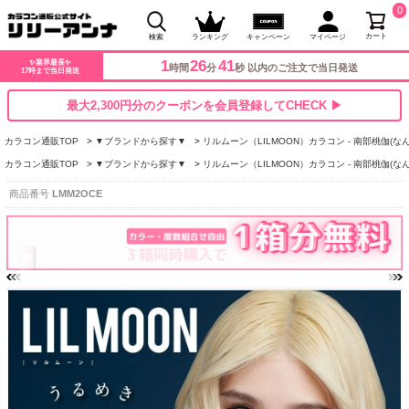
0
カート
検索
ランキング
キャンペーン
マイページ
1
26
41
✨業界最長✨
時間
分
秒 以内のご注文で当日発送
17時まで当日発送
最大2,300円分のクーポンを会員登録してCHECK ▶
カラコン通販TOP
▼ブランドから探す▼
リルムーン（LILMOON）カラコン - 南部桃伽(な
カラコン通販TOP
▼ブランドから探す▼
リルムーン（LILMOON）カラコン - 南部桃伽(な
商品番号
LMM2OCE