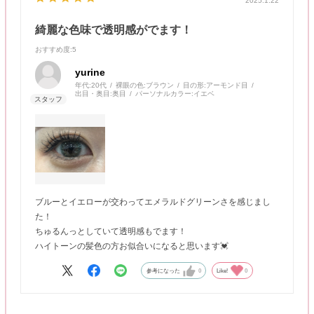
2025.1.22
綺麗な色味で透明感がでます！
おすすめ度
:5
yurine
年代:
20代
裸眼の色:
ブラウン
目の形:
アーモンド目
出目・奥目:
奥目
パーソナルカラー:
イエベ
ブルーとイエローが交わってエメラルドグリーンさを感じまし
た！
ちゅるんっとしていて透明感もでます！
ハイトーンの髪色の方お似合いになると思います💓
参考になった
0
Like!
0