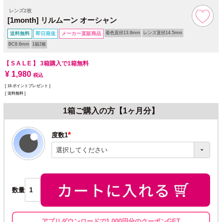
レンズ2枚
[1month] リルムーン オーシャン
着色直径13.8mm
レンズ直径14.5mm
送料無料
即日発送
メーカー直販商品
BC8.6mm
1箱2枚
【 S A L E 】
3箱購入で1箱無料
¥
1,980
税込
[
18
ポイントプレゼント ]
送料無料
1箱ご購入の方【1ヶ月分】
度数1
(必
須)
数量
アプリダウンロードで1,000円分のクーポンGET