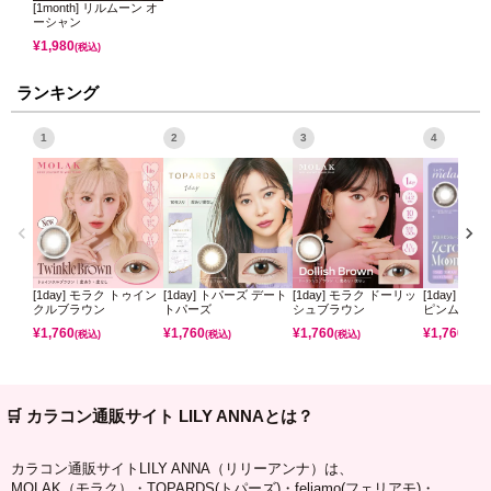
[1month] リルムーン オ
ーシャン
¥
1,980
(税込)
ランキング
1
2
3
4
[1day] モラク トゥイン
[1day] トパーズ デート
[1day] モラク ドーリッ
[1day] ミ
クルブラウン
トパーズ
シュブラウン
ピンムーン
¥
1,760
¥
1,760
¥
1,760
¥
1,760
(税込)
(税込)
(税込)
(税込)
🛒 カラコン通販サイト LILY ANNAとは？
カラコン通販サイトLILY ANNA（リリーアンナ）は、
MOLAK（モラク）・TOPARDS(トパーズ)・feliamo(フェリアモ)・