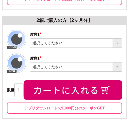
2箱ご購入の方【2ヶ月分】
度数1
(必
須)
度数1
(必
須)
数量
アプリダウンロードで1,000円分のクーポンGET