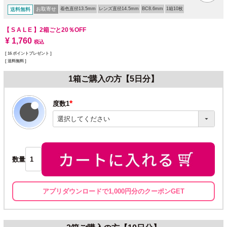
お取寄せ
着色直径13.5mm
レンズ直径14.5mm
BC8.6mm
1箱10枚
送料無料
【 S A L E 】
2箱ごと20％OFF
¥
1,760
税込
[
16
ポイントプレゼント ]
送料無料
1箱ご購入の方【5日分】
度数1
(必
須)
数量
アプリダウンロードで1,000円分のクーポンGET