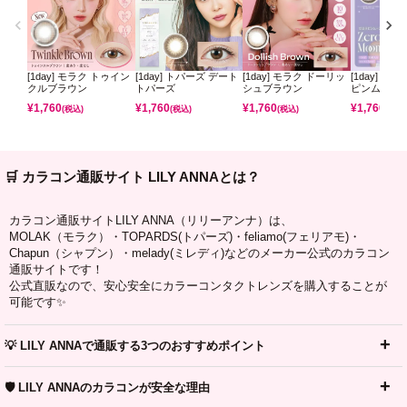
[1day] モラク トゥイン
[1day] トパーズ デート
[1day] モラク ドーリッ
[1day] ミ
クルブラウン
トパーズ
シュブラウン
ピンムーン
¥
1,760
¥
1,760
¥
1,760
¥
1,760
(税込)
(税込)
(税込)
(税込)
🛒 カラコン通販サイト LILY ANNAとは？
カラコン通販サイトLILY ANNA（リリーアンナ）は、
MOLAK（モラク）・TOPARDS(トパーズ)・feliamo(フェリアモ)・
Chapun（シャプン）・melady(ミレディ)などのメーカー公式のカラコン
通販サイトです！
公式直販なので、安心安全にカラーコンタクトレンズを購入することが
可能です✨
💡 LILY ANNAで通販する3つのおすすめポイント
🛡️ LILY ANNAのカラコンが安全な理由