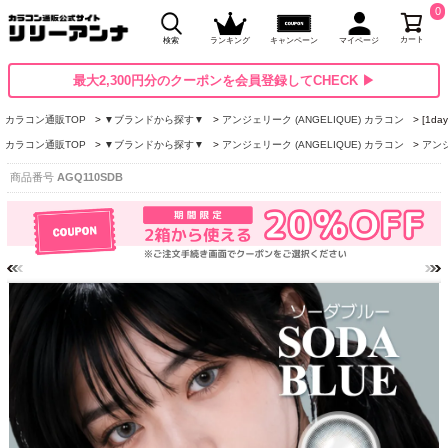
0
カート
検索
ランキング
キャンペーン
マイページ
最大2,300円分のクーポンを会員登録してCHECK ▶
カラコン通販TOP
▼ブランドから探す▼
アンジェリーク (ANGELIQUE) カラコン
[1d
カラコン通販TOP
▼ブランドから探す▼
アンジェリーク (ANGELIQUE) カラコン
アンジ
商品番号
AGQ110SDB