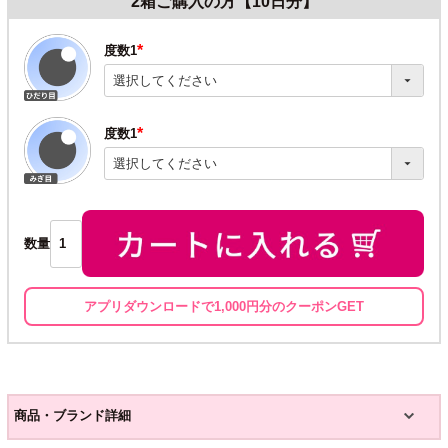
2箱ご購入の方【10日分】
度数1
(必
須)
度数1
(必
須)
数量
アプリダウンロードで1,000円分のクーポンGET
商品・ブランド詳細