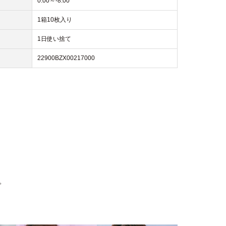
0.00～-8.00
1箱10枚入り
1日使い捨て
22900BZX00217000
。