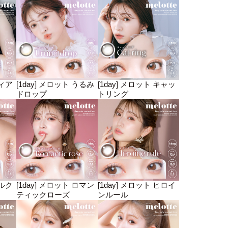
ディア
[1day] メロット うるみ
[1day] メロット キャッ
ドロップ
トリング
ミルク
[1day] メロット ロマン
[1day] メロット ヒロイ
ティックローズ
ンルール