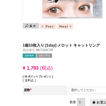
1箱10枚入り
[1day] メロット キャットリング
商品番号
MLT110CTR
送料無料
お取り寄せ
¥
1,793
税込
[
16
ポイントプレゼント ]
送料込
度数
(必
須)