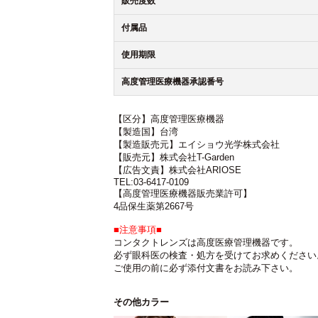
販売度数
付属品
使用期限
高度管理医療機器承認番号
【区分】高度管理医療機器
【製造国】台湾
【製造販売元】エイショウ光学株式会社
【販売元】株式会社T-Garden
【広告文責】株式会社ARIOSE
TEL:03-6417-0109
【高度管理医療機器販売業許可】
4品保生薬第2667号
■注意事項■
コンタクトレンズは高度医療管理機器です。
必ず眼科医の検査・処方を受けてお求めください
ご使用の前に必ず添付文書をお読み下さい。
その他カラー