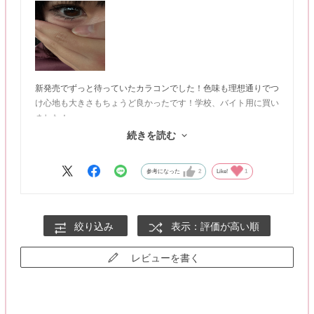
新発売でずっと待っていたカラコンでした！色味も理想通りでつ
け心地も大きさもちょうど良かったです！学校、バイト用に買い
ました！
ただ少しだけ、カラーコンタクトが入っている箱が潰れてテープ
続きを読む
が貼ってあって残念な気持ちになってしまいました。
参考になった
2
Like!
1
絞り込み
表示：評価が高い順
レビューを書く