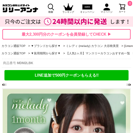
0
カート
検索
ランキング
キャンペーン
マイページ
最大2,300円分のクーポンを会員登録してCHECK ▶
カラコン通販TOP
▼ブランドから探す▼
ミレディ (melady) カラコン 大谷映美里
[1mo
カラコン通販TOP
▼装用期間から探す▼
【人気1ヶ月】マンスリーカラコンおすすめ一覧
商品番号
MDM2LBK
LINE追加で500円クーポンもらえる!!