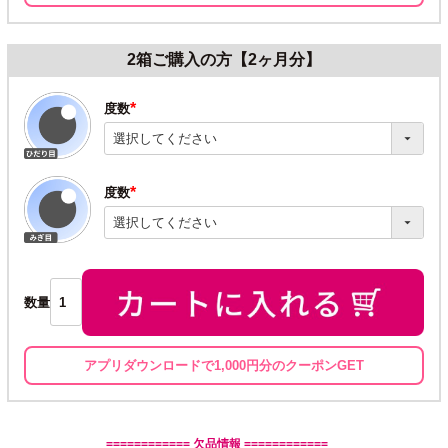
2箱ご購入の方【2ヶ月分】
度数
(必
須)
度数
(必
須)
数量
アプリダウンロードで1,000円分のクーポンGET
============ 欠品情報 ============