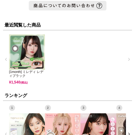
瞳の透明感が爆上がりなブラック！
黒目の私は透き通るようなクリアブラックに発色したよ📝
繊細なデザインが裸眼アップデートしてくれて普段使いにもって
こいでした◎
最近閲覧した商品
[1month] ミレディ レデ
ィブラック
¥
1,540
(税込)
ランキング
1
2
3
4