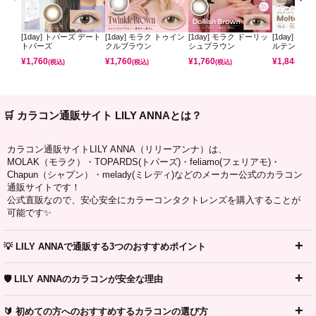
[1day] トパーズ デート
[1day] モラク トゥイン
[1day] モラク ドーリッ
[1day] コ
トパーズ
クルブラウン
シュブラウン
ルテンパフ
¥
1,760
¥
1,760
¥
1,760
¥
1,848
(税込)
(税込)
(税込)
(税込)
🛒 カラコン通販サイト LILY ANNAとは？
カラコン通販サイトLILY ANNA（リリーアンナ）は、
MOLAK（モラク）・TOPARDS(トパーズ)・feliamo(フェリアモ)・
Chapun（シャプン）・melady(ミレディ)などのメーカー公式のカラコン
通販サイトです！
公式直販なので、安心安全にカラーコンタクトレンズを購入することが
可能です✨
💡 LILY ANNAで通販する3つのおすすめポイント
🛡️ LILY ANNAのカラコンが安全な理由
🔰 初めての方へのおすすめするカラコンの選び方