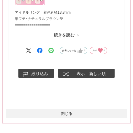
アイドルリング 着色直径13.8mm
細フチ×ナチュラルブラウン🤎
=================
体感直径13.8mm！
続きを読む
キラキラ感強めのまさにステージ上のアイドルおめめ✨
仕込まれた細フチが瞳の透明感もアップさせてくれる！
普段使いもしやすいナチュラルブラウンで万人受け間違いなし◎
参考になった
0
Like!
0
プリンセスショコラ 着色直径13.8mm
太フチ×明るめブラウン💗
絞り込み
表示：新しい順
=================
体感直径13.6mm
太フチがくりっとしたおめめにしてくれる甘めデザイン🍰
黒目の私はモカっぽいブラウンの発色で、
甘さの中に抜け感も感じるようなお色でした！
レディブラック 着色直径13.8mm
閉じる
ぼかしフチ×クリアブラック🖤🫧
=================
体感直径13.6mm