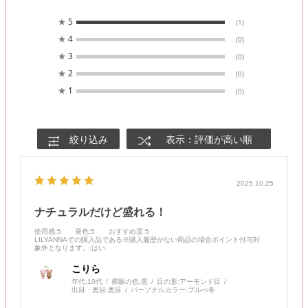
★
5
(1)
★
4
(0)
★
3
(0)
★
2
(0)
★
1
(0)
絞り込み
表示：評価が高い順
2025.10.25
ナチュラルだけど盛れる！
使用感
:5
発色
:5
おすすめ度
:5
LILYANNAでの購入品である※購入履歴がない商品の場合ポイント付与対
象外となります。
:はい
こりら
年代:
10代
裸眼の色:
黒
目の形:
アーモンド目
出目・奥目:
奥目
パーソナルカラー:
ブルべ冬