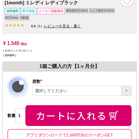
[1month] ミレディ レディブラック
着色直径13.8mm
レンズ直径14.5mm
送料無料
即日発送
メーカー直販商品
BC8.6mm
1箱2枚
レビューを見る・書く
5.0
（1）
¥
1,540
税込
[
14
ポイントプレゼント ]
送料無料
1箱ご購入の方【1ヶ月分】
度数
(必
須)
数量
アプリダウンロードで1,000円分のクーポンGET