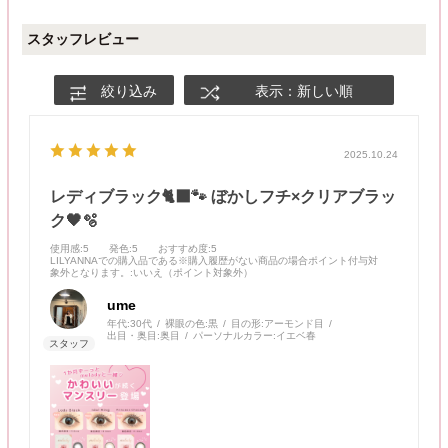
スタッフレビュー
絞り込み
表示：新しい順
2025.10.24
レディブラック🐈‍⬛🐾 ぼかしフチ×クリアブラッ
ク🖤🫧
使用感
:5
発色
:5
おすすめ度
:5
LILYANNAでの購入品である※購入履歴がない商品の場合ポイント付与対
象外となります。
:いいえ（ポイント対象外）
ume
年代:
30代
裸眼の色:
黒
目の形:
アーモンド目
出目・奥目:
奥目
パーソナルカラー:
イエベ春