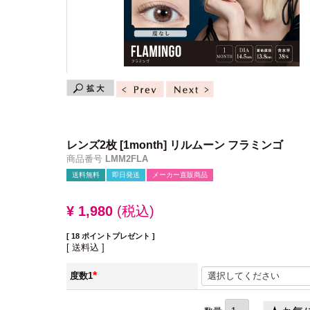
レンズ2枚
[1month] リルムーン フラミンゴ
商品番号
LMM2FLA
送料無料
即日発送
メーカー直販商品
¥
1,980
税込
[
18
ポイントプレゼント ]
送料込
度数1
(必
須)