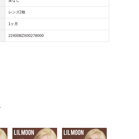
度なし
レンズ2枚
1ヶ月
22400BZX00278000
。