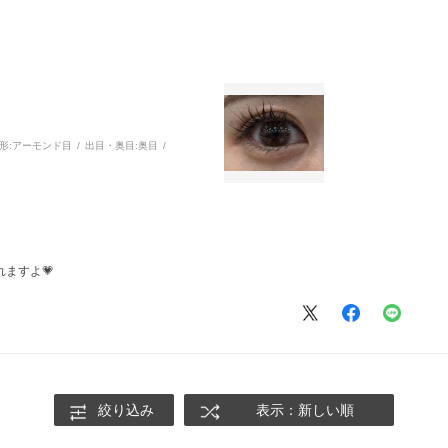
形:
アーモンド目
出目・奥目:
奥目
ますよ💗
絞り込み
表示：新しい順