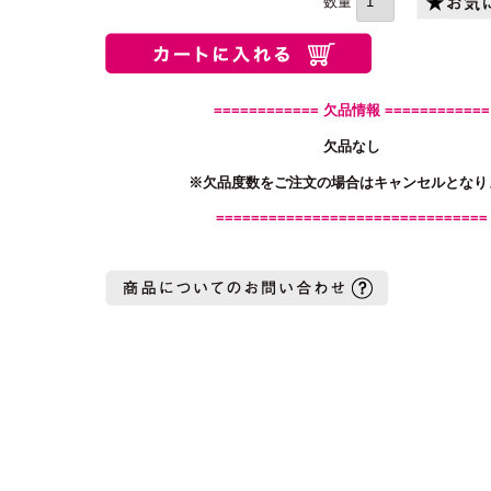
============ 欠品情報 ============
欠品なし
※欠品度数をご注文の場合はキャンセルとなり
===============================