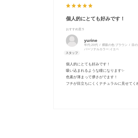
個人的にとても好みです！
おすすめ度
:5
yurine
年代:
20代
裸眼の色:
ブラウン
目の
パーソナルカラー:
イエベ
個人的にとても好みです！
吸い込まれるような瞳になります✨
色素が薄まって儚さがでます！
フチが目立ちにくくナチュラルに見せてくれ