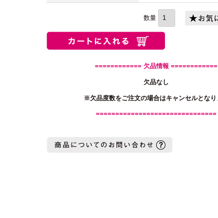
(必
須)
============ 欠品情報 ============
欠品なし
※欠品度数をご注文の場合はキャンセルとなり
===============================