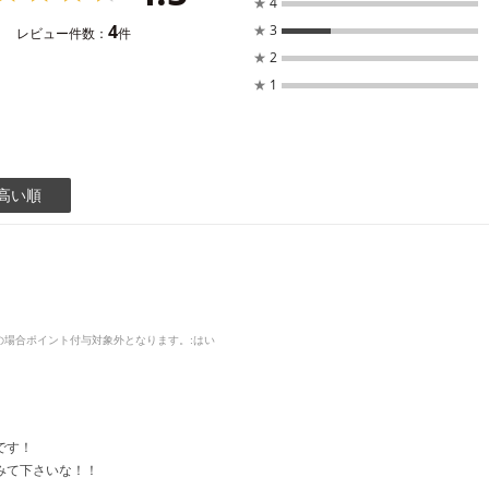
★
4
4
★
3
レビュー件数：
件
★
2
★
1
高い順
品の場合ポイント付与対象外となります。
:はい
です！
みて下さいな！！