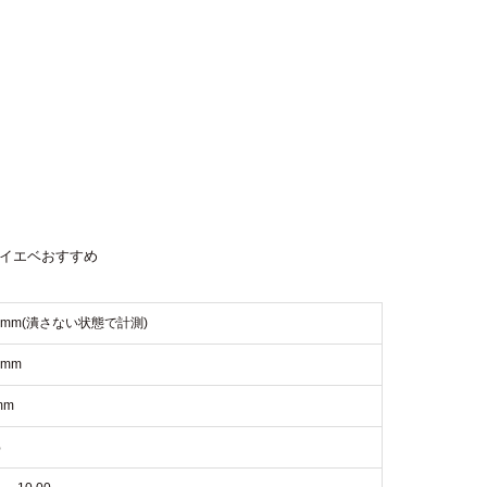
#イエベおすすめ
.4mm(潰さない状態で計測)
6mm
mm
%