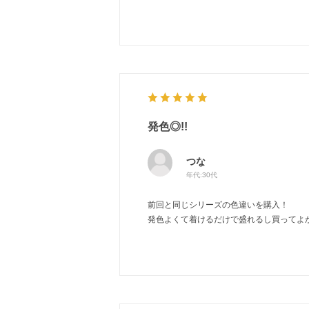
発色◎!!
つな
年代:
30代
前回と同じシリーズの色違いを購入！
発色よくて着けるだけで盛れるし買ってよ