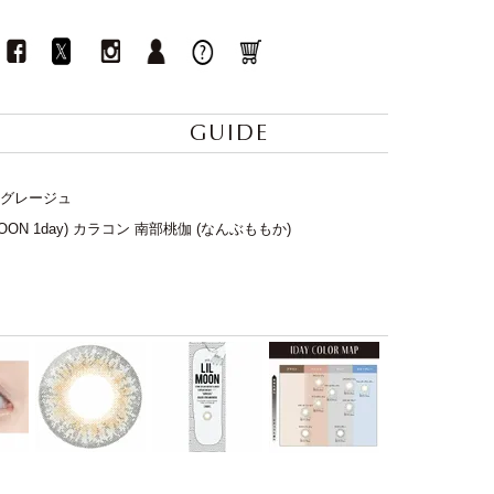
GUIDE
ームグレージュ
OON 1day) カラコン 南部桃伽 (なんぶももか)