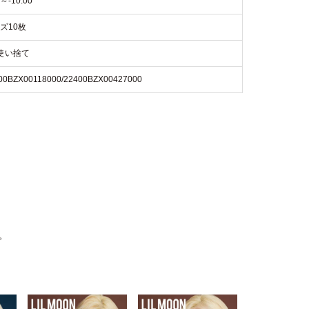
0～-10.00
ズ10枚
使い捨て
00BZX00118000/22400BZX00427000
。