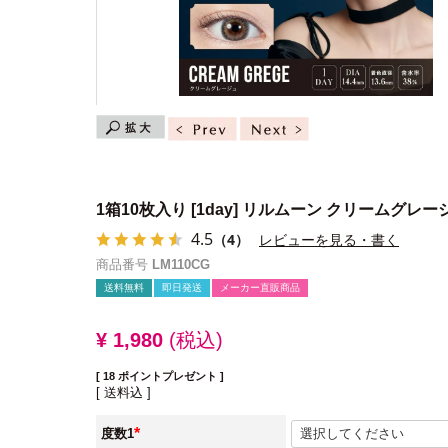
1箱10枚入り
[1day] リルムーン クリームグレー
4.5
（4）
レビューを見る・書く
商品番号
LM110CG
送料無料
即日発送
メーカー直販商品
¥
1,980
税込
[
18
ポイントプレゼント ]
送料込
度数1