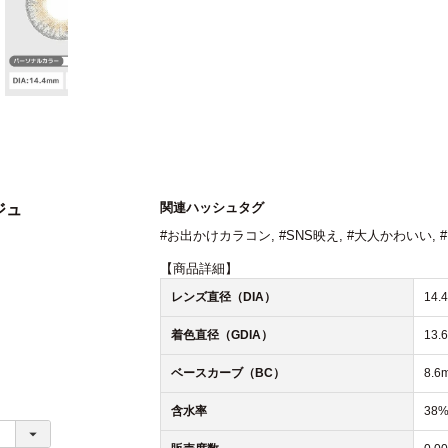
関連ハッシュタグ
ジュ
#お出かけカラコン
,
#SNS映え
,
#大人かわいい
,
【商品詳細】
レンズ直径（DIA）
14
着色直径（GDIA）
13.
ベースカーブ（BC）
8.6
含水率
38