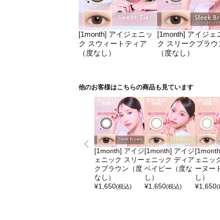
[1month] アイジェニッ
[1month] アイジ
ク スウィートティア
ク スリークブラウ
（度なし）
（度なし）
他のお客様はこちらの商品も見ています
[1month] アイジ
[1month] アイジ
[1mont
ェニック スリー
ェニック ディア
ェニック
クブラウン（度
ベイビー（度な
ーヌー
なし）
し）
し）
¥
1,650
¥
1,650
¥
1,650
(税込)
(税込)