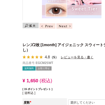
レンズ2枚
[1month] アイジェニック スウィー
し）
4.8
（5）
レビューを見る・書く
商品番号
EGCM2SWT
送料無料
お取り寄せ
¥
1,650
税込
[
15
ポイントプレゼント ]
送料込
度数