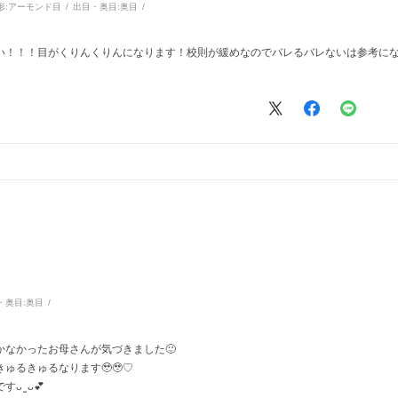
形:
アーモンド目
出目・奥目:
奥目
い！！！目がくりんくりんになります！校則が緩めなのでバレるバレないは参考に
・奥目:
奥目
かなかったお母さんが気づきました🙂
ゅるきゅるなります🥹🥹♡
̫ ᴗ💕