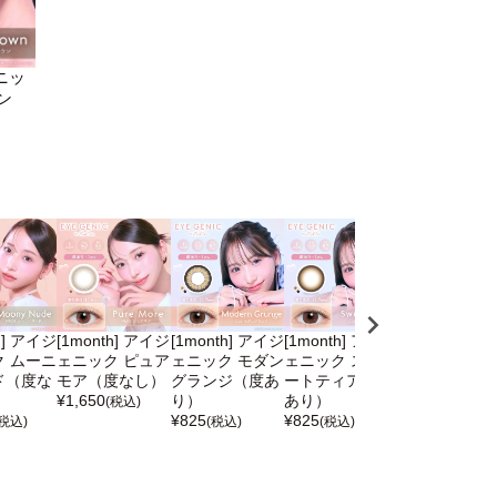
ェニッ
ン
h] アイジ
[1month] アイジ
[1month] アイジ
[1month] アイジ
[1month] ア
 ムーニ
ェニック ピュア
ェニック モダン
ェニック スウィ
ェニック スフ
ド（度な
モア（度なし）
グランジ（度あ
ートティア（度
コーラル（度
¥
1,650
り）
あり）
り）
(税込)
¥
825
¥
825
¥
825
(税込)
(税込)
(税込)
(税込)