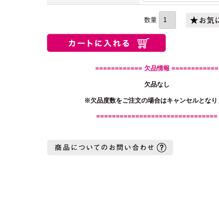
(必
須)
============ 欠品情報 ============
欠品なし
※欠品度数をご注文の場合はキャンセルとなり
===============================