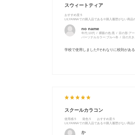
スウィートティア
おすすめ度
:5
LILYANNAでの購入品である※購入履歴がない商
no name
年代:
10代
裸眼の色:
黒
目の形:
アー
パーソナルカラー:
ブルべ冬
目の大き
学校で使用しました‼️それなりに校則がある
スクールカラコン
使用感
:5
発色
:5
おすすめ度
:5
LILYANNAでの購入品である※購入履歴がない商
か