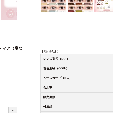
トティア（度な
【商品詳細】
レンズ直径（DIA）
着色直径（GDIA）
ベースカーブ（BC）
含水率
販売度数
付属品