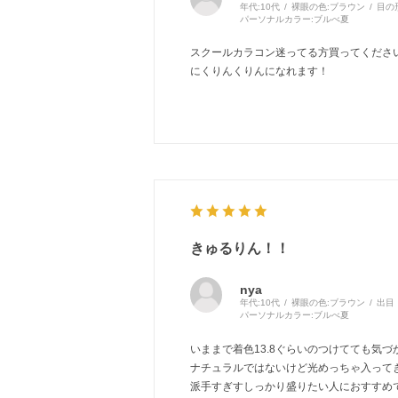
年代:
10代
裸眼の色:
ブラウン
目の
パーソナルカラー:
ブルべ夏
スクールカラコン迷ってる方買ってくださ
にくりんくりんになれます！
きゅるりん！！
nya
年代:
10代
裸眼の色:
ブラウン
出目
パーソナルカラー:
ブルべ夏
いままで着色13.8ぐらいのつけてても気づ
ナチュラルではないけど光めっちゃ入ってき
派手すぎすしっかり盛りたい人におすすめですᴗ 