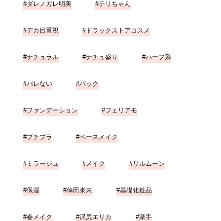
ダレノガレ明美
テリちゃん
デカ目重視
ドラックストアコスメ
ナチュラル
ナチュ盛り
ハーフ系
バレない
パック
ファンデーション
フェリアモ
プチプラ
ベースメイク
ミラージュ
メイク
リルムーン
保湿
倖田來未
基礎化粧品
春メイク
沢尻エリカ
派手