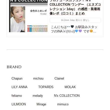
プロデュースカラコン！ N’s
COLLECTION ワンデー （エヌズコ
レクション 1day） の感想・装着画
像レポ（口コミ）まとめ
14.2mm
1day
度入り
度なし
こんにちは
お馴染みスタッ
フのINA
(이나)
です
...
BRAND
Chapun
michou
Clainel
LILY ANNA
TOPARDS
MOLAK
feliamo
melady
N's COLLECTION
LILMOON
Mirage
mimuco