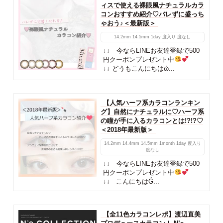
ィスで使える裸眼風ナチュラルカラ
コンおすすめ紹介♡バレずに盛っち
ゃおう♪＜最新版＞
14.2mm
14.5mm
1day
度入り
度なし
↓↓ 今ならLINEお友達登録で500
円クーポンプレゼント中
↓↓ どうもこんにちはὠ...
【人気ハーフ系カラコンランキン
グ】自然にナチュラルに♡ハーフ系
の瞳が手に入るカラコンとは!?!?♡
＜2018年最新版＞
14.2mm
14.4mm
14.5mm
1month
1day
度入り
度なし
↓↓ 今ならLINEお友達登録で500
円クーポンプレゼント中
↓↓ こんにちはǴ...
【全11色カラコンレポ】渡辺直美