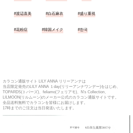
渡辺直美
白石麻衣
盛り重視
花粉症
韓国メイク
한국
カラコン通販サイト LILY ANNA リリーアンナは
当店限定発売のLILY ANNA １day(リリーアンナワンデー)をはじめ、
TOPARDS(トパーズ)、feliamo(フェリアモ)、N’s Collection、
LILMOON(リルムーン)のメーカー公式のカラコン通販サイトです。
全品送料無料でカラコンを皆様にお届けします。
17時までのご注文は当日発送いたします。