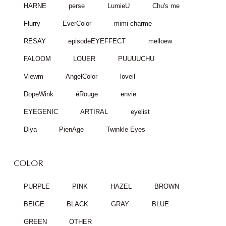
HARNE
perse
LumieU
Chu's me
Flurry
EverColor
mimi charme
RESAY
episodeEYEFFECT
melloew
FALOOM
LOUER
PUUUUCHU
Viewm
AngelColor
loveil
DopeWink
éRouge
envie
EYEGENIC
ARTIRAL
eyelist
Diya
PienAge
Twinkle Eyes
COLOR
PURPLE
PINK
HAZEL
BROWN
BEIGE
BLACK
GRAY
BLUE
GREEN
OTHER