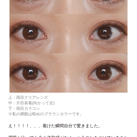
上：両目クリアレンズ
中：片目装着(向かって左)
下：両目カラコン
※私の裸眼は暗めのブラウンカラーです。
え！！！！、、、着けた瞬間自分で驚きました。