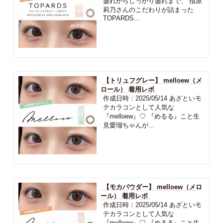
盛れからしっかり盛れまで、 指原
莉乃さんのこだわりが詰まった
TOPARDS...
【トリュフグレー】 melloew（メ
ロール） 着用レポ
作成日時：2025/05/14 あざといモ
テカラコンとして人気な
『melloew』♡ 『めるる』こと生
見愛瑠ちゃんが...
【モカパウダー】 melloew（メロ
ール） 着用レポ
作成日時：2025/05/14 あざといモ
テカラコンとして人気な
『melloew』♡ 『めるる』こと生