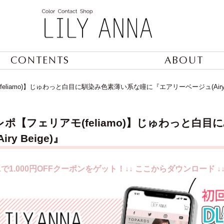
CONTENTS
ABOUT
liamo)】じゅわっと白目に馴染み色素薄い系な瞳に『エアリーベージュ(Airy B
ポ【フェリアモ(feliamo)】じゅわっと白
ry Beige)』
で1.000円OFFクーポンをゲット！↓↓ ここからダウンロード ↓