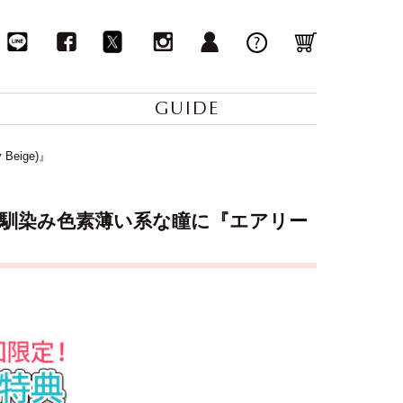
GUIDE
eige)』
目に馴染み色素薄い系な瞳に『エアリー
↓