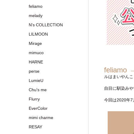
feliamo
melady
N's COLLECTION
LILMOON
Mirage
mimuco
HARNE
feliamo
perse
ルはまいやんこ
LumieU
自目に馴染みや
Chu's me
Flurry
今回は2020
EverColor
mimi charme
RESAY