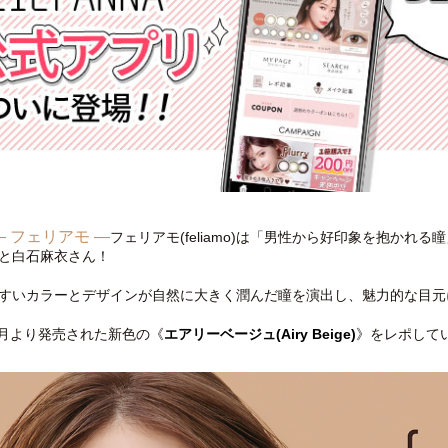
— フェリアモ —
フェリアモ(feliamo)は「男性から好印象を抱か
と白石麻衣さん！
すいカラーとデザインが自然に大きく潤んだ瞳を演出し、魅力的な目元
年7月より発売された新色の《
エアリーベージュ(Airy Beige)
》をレポして