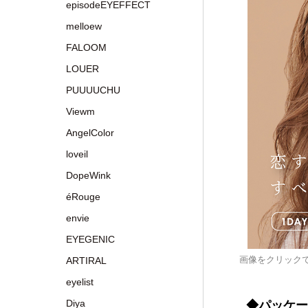
episodeEYEFFECT
melloew
FALOOM
LOUER
PUUUUCHU
Viewm
AngelColor
loveil
DopeWink
éRouge
envie
EYEGENIC
画像をクリック
ARTIRAL
eyelist
Diya
◆パッケー