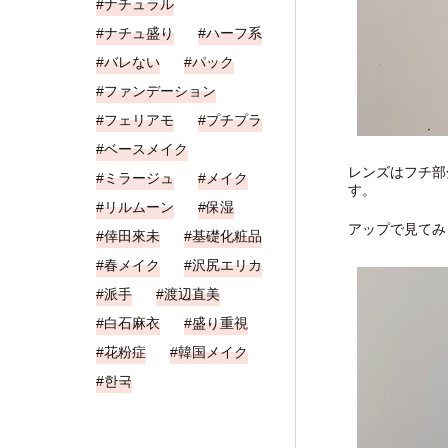
ナチュラル
ナチュ盛り
ハーフ系
バレない
パック
ファンデーション
フェリアモ
プチプラ
ベースメイク
レンズはフチ部
ミラージュ
メイク
す。
リルムーン
保湿
アップで見てみ
倖田來未
基礎化粧品
春メイク
沢尻エリカ
派手
渡辺直美
白石麻衣
盛り重視
花粉症
韓国メイク
한국