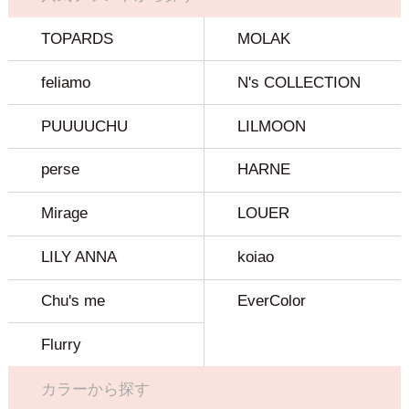
TOPARDS
MOLAK
feliamo
N's COLLECTION
PUUUUCHU
LILMOON
perse
HARNE
Mirage
LOUER
LILY ANNA
koiao
Chu's me
EverColor
Flurry
カラーから探す