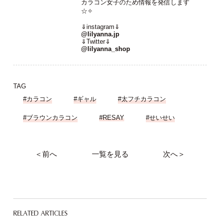
カラコン女子のため情報を発信します
☆✧
⇓instagram⇓
@lilyanna.jp
⇓Twitter⇓
@lilyanna_shop
TAG
#カラコン
#ギャル
#太フチカラコン
#ブラウンカラコン
#RESAY
#せいせい
＜前へ
一覧を見る
次へ＞
RELATED ARTICLES