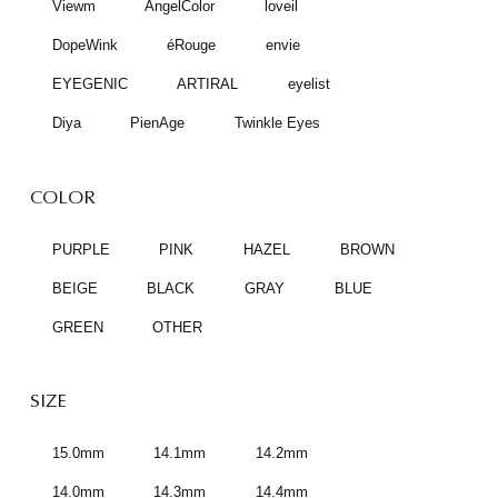
Viewm
AngelColor
loveil
DopeWink
éRouge
envie
EYEGENIC
ARTIRAL
eyelist
Diya
PienAge
Twinkle Eyes
COLOR
PURPLE
PINK
HAZEL
BROWN
BEIGE
BLACK
GRAY
BLUE
GREEN
OTHER
SIZE
15.0mm
14.1mm
14.2mm
14.0mm
14.3mm
14.4mm