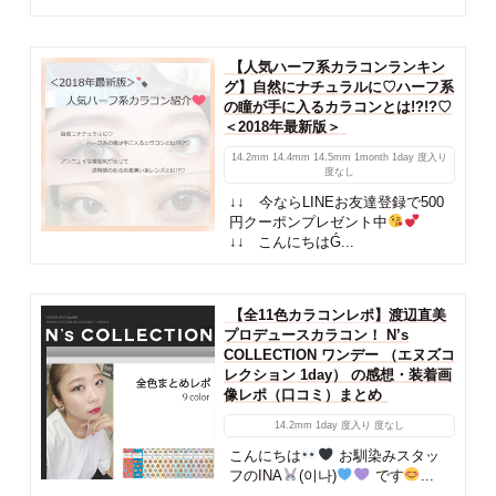
【人気ハーフ系カラコンランキン
グ】自然にナチュラルに♡ハーフ系
の瞳が手に入るカラコンとは!?!?♡
＜2018年最新版＞
14.2mm
14.4mm
14.5mm
1month
1day
度入り
度なし
↓↓ 今ならLINEお友達登録で500
円クーポンプレゼント中
↓↓ こんにちはǴ...
【全11色カラコンレポ】渡辺直美
プロデュースカラコン！ N’s
COLLECTION ワンデー （エヌズコ
レクション 1day） の感想・装着画
像レポ（口コミ）まとめ
14.2mm
1day
度入り
度なし
こんにちは
お馴染みスタッ
フのINA
(이나)
です
...