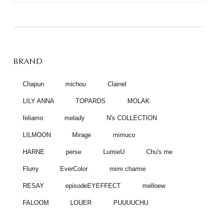
BRAND
Chapun
michou
Clainel
LILY ANNA
TOPARDS
MOLAK
feliamo
melady
N's COLLECTION
LILMOON
Mirage
mimuco
HARNE
perse
LumieU
Chu's me
Flurry
EverColor
mimi charme
RESAY
episodeEYEFFECT
melloew
FALOOM
LOUER
PUUUUCHU