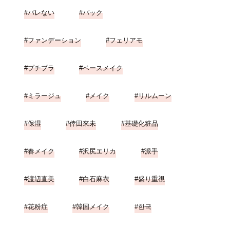
バレない
パック
ファンデーション
フェリアモ
プチプラ
ベースメイク
ミラージュ
メイク
リルムーン
保湿
倖田來未
基礎化粧品
春メイク
沢尻エリカ
派手
渡辺直美
白石麻衣
盛り重視
花粉症
韓国メイク
한국