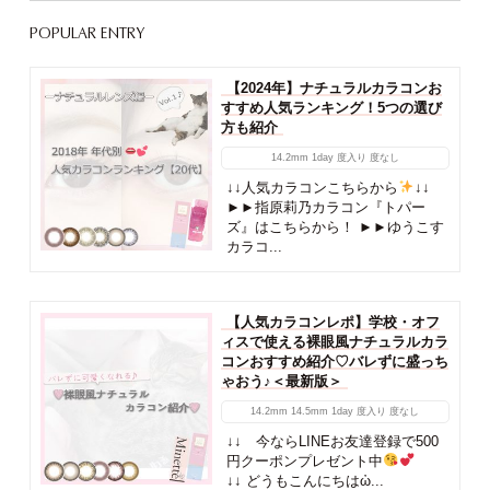
POPULAR ENTRY
【2024年】ナチュラルカラコンお
すすめ人気ランキング！5つの選び
方も紹介
14.2mm
1day
度入り
度なし
↓↓人気カラコンこちらから
↓↓
►►指原莉乃カラコン『トパー
ズ』はこちらから！ ►►ゆうこす
カラコ...
【人気カラコンレポ】学校・オフ
ィスで使える裸眼風ナチュラルカラ
コンおすすめ紹介♡バレずに盛っち
ゃおう♪＜最新版＞
14.2mm
14.5mm
1day
度入り
度なし
↓↓ 今ならLINEお友達登録で500
円クーポンプレゼント中
↓↓ どうもこんにちはὠ...