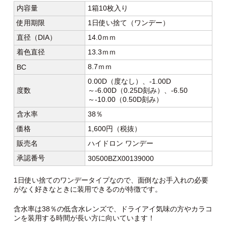
内容量
1箱10枚入り
使用期限
1日使い捨て（ワンデー）
直径（DIA）
14.0ｍｍ
着色直径
13.3ｍｍ
8.7ｍｍ
BC
0.00D（度なし）、-1.00D
度数
～-6.00D（0.25D刻み）、-6.50
～-10.00（0.50D刻み）
含水率
38％
価格
1,600円（税抜）
販売名
ハイドロン ワンデー
承認番号
30500BZX00139000
1日使い捨てのワンデータイプなので、面倒なお手入れの必要
がなく好きなときに装用できるのが特徴です。
含水率は38％の低含水レンズで、ドライアイ気味の方やカラコ
ンを装用する時間が長い方に向いています！