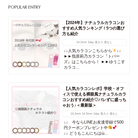
POPULAR ENTRY
【2024年】ナチュラルカラコンお
すすめ人気ランキング！5つの選び
方も紹介
14.2mm
1day
度入り
度なし
↓↓人気カラコンこちらから
↓↓
►►指原莉乃カラコン『トパー
ズ』はこちらから！ ►►ゆうこす
カラコ...
【人気カラコンレポ】学校・オフ
ィスで使える裸眼風ナチュラルカラ
コンおすすめ紹介♡バレずに盛っち
ゃおう♪＜最新版＞
14.2mm
14.5mm
1day
度入り
度なし
↓↓ 今ならLINEお友達登録で500
円クーポンプレゼント中
↓↓ どうもこんにちはὠ...