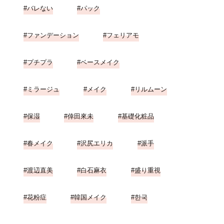
バレない
パック
ファンデーション
フェリアモ
プチプラ
ベースメイク
ミラージュ
メイク
リルムーン
保湿
倖田來未
基礎化粧品
春メイク
沢尻エリカ
派手
渡辺直美
白石麻衣
盛り重視
花粉症
韓国メイク
한국