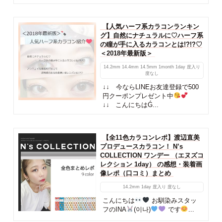
【人気ハーフ系カラコンランキン
グ】自然にナチュラルに♡ハーフ系
の瞳が手に入るカラコンとは!?!?♡
＜2018年最新版＞
14.2mm
14.4mm
14.5mm
1month
1day
度入り
度なし
↓↓ 今ならLINEお友達登録で500
円クーポンプレゼント中
↓↓ こんにちはǴ...
【全11色カラコンレポ】渡辺直美
プロデュースカラコン！ N’s
COLLECTION ワンデー （エヌズコ
レクション 1day） の感想・装着画
像レポ（口コミ）まとめ
14.2mm
1day
度入り
度なし
こんにちは
お馴染みスタッ
フのINA
(이나)
です
...