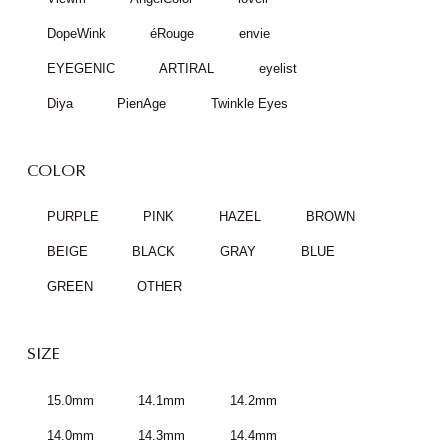
DopeWink
éRouge
envie
EYEGENIC
ARTIRAL
eyelist
Diya
PienAge
Twinkle Eyes
COLOR
PURPLE
PINK
HAZEL
BROWN
BEIGE
BLACK
GRAY
BLUE
GREEN
OTHER
SIZE
15.0mm
14.1mm
14.2mm
14.0mm
14.3mm
14.4mm