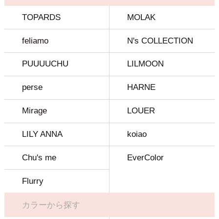
TOPARDS
MOLAK
feliamo
N's COLLECTION
PUUUUCHU
LILMOON
perse
HARNE
Mirage
LOUER
LILY ANNA
koiao
Chu's me
EverColor
Flurry
カラーから探す