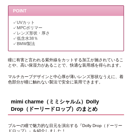
POINT
✓UVカット
✓MPCポリマー
✓レンズ形状・厚さ
✓低含水38％
✓BMW製法
瞳に有害と言われる紫外線をカットする加工が施されているこ
とや、高い保湿力があることで、快適な装用感を得られます。
マルチカーブデザインと中心厚が薄いレンズ形状なうえに、着
色部分が瞳に触れない製法で安全に装用できます。
mimi charme（ミミシャルム）Dolly
Drop（ドーリードロップ）のまとめ
ブルーの瞳で魅力的な目元を演出する『Dolly Drop（ドーリー
ドロップ）』を紹介しました！