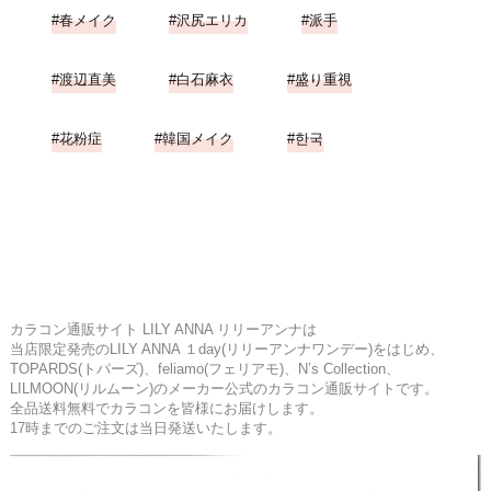
春メイク
沢尻エリカ
派手
渡辺直美
白石麻衣
盛り重視
花粉症
韓国メイク
한국
カラコン通販サイト LILY ANNA リリーアンナは
当店限定発売のLILY ANNA １day(リリーアンナワンデー)をはじめ、
TOPARDS(トパーズ)、feliamo(フェリアモ)、N’s Collection、
LILMOON(リルムーン)のメーカー公式のカラコン通販サイトです。
全品送料無料でカラコンを皆様にお届けします。
17時までのご注文は当日発送いたします。