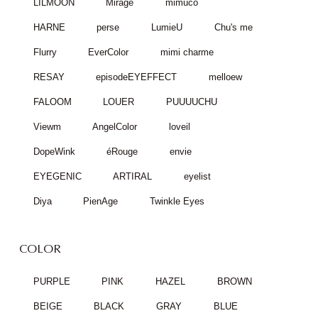
LILMOON
Mirage
mimuco
HARNE
perse
LumieU
Chu's me
Flurry
EverColor
mimi charme
RESAY
episodeEYEFFECT
melloew
FALOOM
LOUER
PUUUUCHU
Viewm
AngelColor
loveil
DopeWink
éRouge
envie
EYEGENIC
ARTIRAL
eyelist
Diya
PienAge
Twinkle Eyes
COLOR
PURPLE
PINK
HAZEL
BROWN
BEIGE
BLACK
GRAY
BLUE