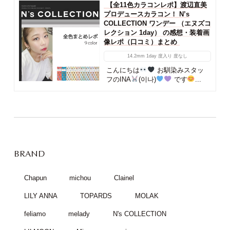
【全11色カラコンレポ】渡辺直美
プロデュースカラコン！ N’s
COLLECTION ワンデー （エヌズコ
レクション 1day） の感想・装着画
像レポ（口コミ）まとめ
14.2mm
1day
度入り
度なし
こんにちは
お馴染みスタッ
フのINA
(이나)
です
...
BRAND
Chapun
michou
Clainel
LILY ANNA
TOPARDS
MOLAK
feliamo
melady
N's COLLECTION