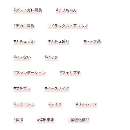
ダレノガレ明美
テリちゃん
デカ目重視
ドラックストアコスメ
ナチュラル
ナチュ盛り
ハーフ系
バレない
パック
ファンデーション
フェリアモ
プチプラ
ベースメイク
ミラージュ
メイク
リルムーン
保湿
倖田來未
基礎化粧品