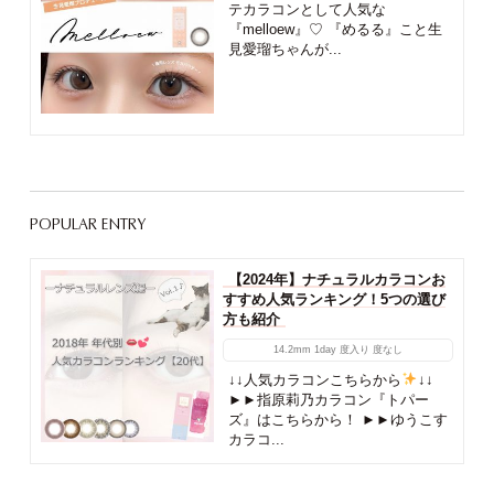
テカラコンとして人気な
『melloew』♡ 『めるる』こと生
見愛瑠ちゃんが...
POPULAR ENTRY
【2024年】ナチュラルカラコンお
すすめ人気ランキング！5つの選び
方も紹介
14.2mm
1day
度入り
度なし
↓↓人気カラコンこちらから
↓↓
►►指原莉乃カラコン『トパー
ズ』はこちらから！ ►►ゆうこす
カラコ...