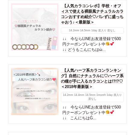
【人気カラコンレポ】学校・オフ
ィスで使える裸眼風ナチュラルカラ
コンおすすめ紹介♡バレずに盛っち
ゃおう♪＜最新版＞
14.2mm
14.5mm
1day
度入り
度なし
↓↓ 今ならLINEお友達登録で500
円クーポンプレゼント中
↓↓ どうもこんにちはὠ...
【人気ハーフ系カラコンランキン
グ】自然にナチュラルに♡ハーフ系
の瞳が手に入るカラコンとは!?!?♡
＜2018年最新版＞
14.2mm
14.4mm
14.5mm
1month
1day
度入り
度なし
↓↓ 今ならLINEお友達登録で500
円クーポンプレゼント中
↓↓ こんにちはǴ...