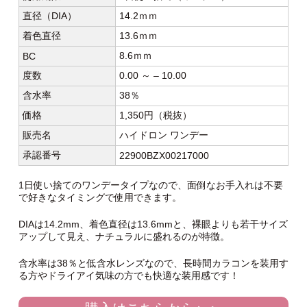
直径（DIA）
14.2ｍｍ
着色直径
13.6ｍｍ
8.6ｍｍ
BC
度数
0.00 ～ – 10.00
含水率
38％
価格
1,350円（税抜）
販売名
ハイドロン ワンデー
承認番号
22900BZX00217000
1日使い捨てのワンデータイプなので、面倒なお手入れは不要
で好きなタイミングで使用できます。
DIAは14.2mm、着色直径は13.6mmと、裸眼よりも若干サイズ
アップして見え、ナチュラルに盛れるのが特徴。
含水率は38％と低含水レンズなので、長時間カラコンを装用す
る方やドライアイ気味の方でも快適な装用感です！