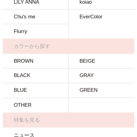
LILY ANNA
koiao
Chu's me
EverColor
Flurry
カラーから探す
BROWN
BEIGE
BLACK
GRAY
BLUE
GREEN
OTHER
特集を見る
ニュース