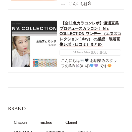
↓↓ こんにちはǴ...
【全11色カラコンレポ】渡辺直美
プロデュースカラコン！ N’s
COLLECTION ワンデー （エヌズコ
レクション 1day） の感想・装着画
像レポ（口コミ）まとめ
14.2mm
1day
度入り
度なし
こんにちは
お馴染みスタッ
フのINA
(이나)
です
...
BRAND
Chapun
michou
Clainel