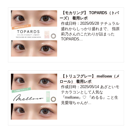
【モカリング】 TOPARDS（トパ
ーズ） 着用レポ
作成日時：2025/05/28 ナチュラル
盛れからしっかり盛れまで、 指原
莉乃さんのこだわりが詰まった
TOPARDS...
【トリュフグレー】 melloew（メ
ロール） 着用レポ
作成日時：2025/05/14 あざといモ
テカラコンとして人気な
『melloew』♡ 『めるる』こと生
見愛瑠ちゃんが...