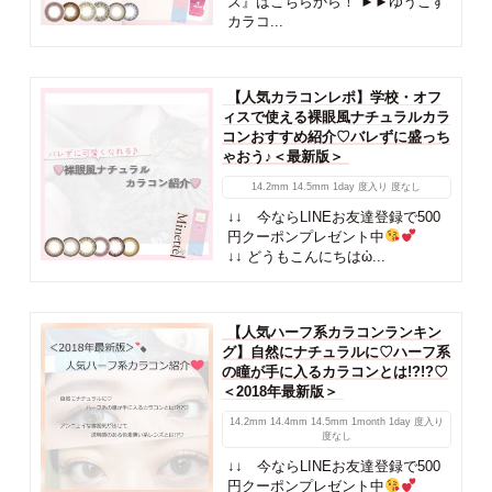
ズ』はこちらから！ ►►ゆうこす
カラコ...
【人気カラコンレポ】学校・オフ
ィスで使える裸眼風ナチュラルカラ
コンおすすめ紹介♡バレずに盛っち
ゃおう♪＜最新版＞
14.2mm
14.5mm
1day
度入り
度なし
↓↓ 今ならLINEお友達登録で500
円クーポンプレゼント中
↓↓ どうもこんにちはὠ...
【人気ハーフ系カラコンランキン
グ】自然にナチュラルに♡ハーフ系
の瞳が手に入るカラコンとは!?!?♡
＜2018年最新版＞
14.2mm
14.4mm
14.5mm
1month
1day
度入り
度なし
↓↓ 今ならLINEお友達登録で500
円クーポンプレゼント中