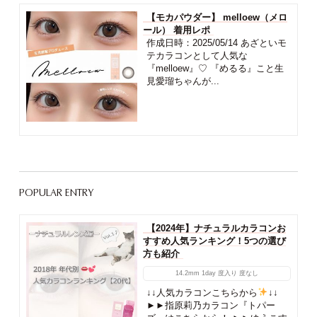
【モカパウダー】 melloew（メロ
ール） 着用レポ
作成日時：2025/05/14 あざといモ
テカラコンとして人気な
『melloew』♡ 『めるる』こと生
見愛瑠ちゃんが...
POPULAR ENTRY
【2024年】ナチュラルカラコンお
すすめ人気ランキング！5つの選び
方も紹介
14.2mm
1day
度入り
度なし
↓↓人気カラコンこちらから
↓↓
►►指原莉乃カラコン『トパー