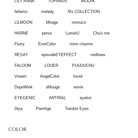
LILY ANNA
TOPARDS
MOLAK
feliamo
melady
N's COLLECTION
LILMOON
Mirage
mimuco
HARNE
perse
LumieU
Chu's me
Flurry
EverColor
mimi charme
RESAY
episodeEYEFFECT
melloew
FALOOM
LOUER
PUUUUCHU
Viewm
AngelColor
loveil
DopeWink
éRouge
envie
EYEGENIC
ARTIRAL
eyelist
Diya
PienAge
Twinkle Eyes
COLOR