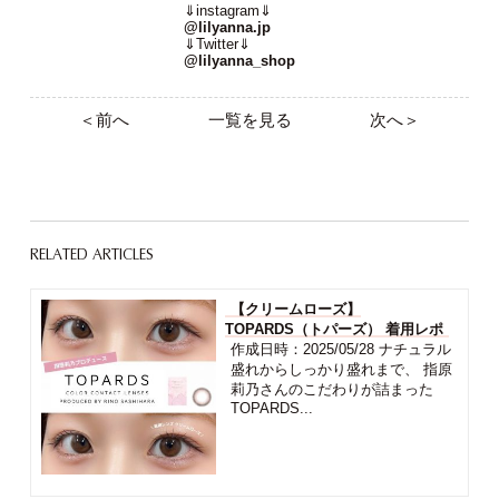
⇓instagram⇓
@lilyanna.jp
⇓Twitter⇓
@lilyanna_shop
＜前へ
一覧を見る
次へ＞
RELATED ARTICLES
【クリームローズ】
TOPARDS（トパーズ） 着用レポ
作成日時：2025/05/28 ナチュラル
盛れからしっかり盛れまで、 指原
莉乃さんのこだわりが詰まった
TOPARDS...