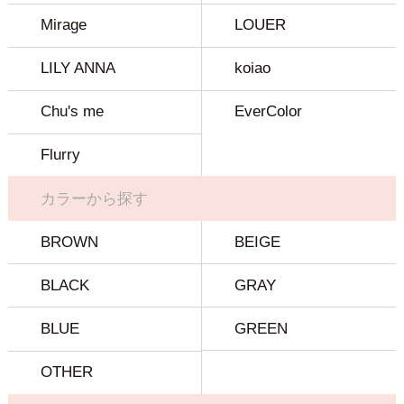
Mirage
LOUER
LILY ANNA
koiao
Chu's me
EverColor
Flurry
カラーから探す
BROWN
BEIGE
BLACK
GRAY
BLUE
GREEN
OTHER