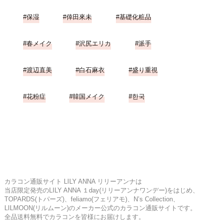
保湿
倖田來未
基礎化粧品
春メイク
沢尻エリカ
派手
渡辺直美
白石麻衣
盛り重視
花粉症
韓国メイク
한국
カラコン通販サイト LILY ANNA リリーアンナは
当店限定発売のLILY ANNA １day(リリーアンナワンデー)をはじめ、
TOPARDS(トパーズ)、feliamo(フェリアモ)、N’s Collection、
LILMOON(リルムーン)のメーカー公式のカラコン通販サイトです。
全品送料無料でカラコンを皆様にお届けします。