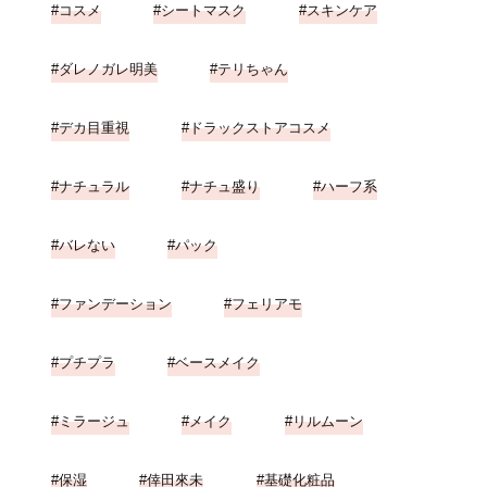
コスメ
シートマスク
スキンケア
ダレノガレ明美
テリちゃん
デカ目重視
ドラックストアコスメ
ナチュラル
ナチュ盛り
ハーフ系
バレない
パック
ファンデーション
フェリアモ
プチプラ
ベースメイク
ミラージュ
メイク
リルムーン
保湿
倖田來未
基礎化粧品