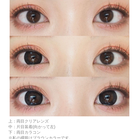
上：両目クリアレンズ
中：片目装着(向かって左)
下：両目カラコン
※私の裸眼はブラウンカラーです。