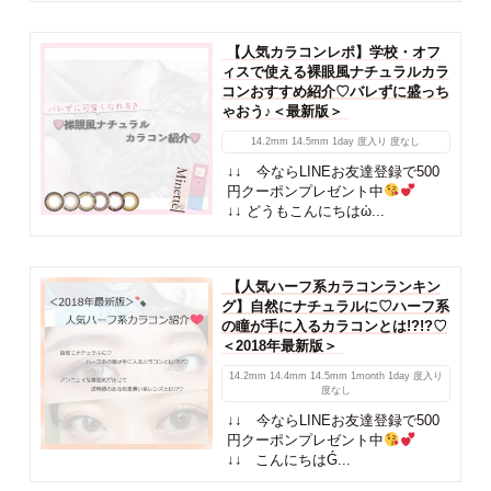
【人気カラコンレポ】学校・オフ
ィスで使える裸眼風ナチュラルカラ
コンおすすめ紹介♡バレずに盛っち
ゃおう♪＜最新版＞
14.2mm
14.5mm
1day
度入り
度なし
↓↓ 今ならLINEお友達登録で500
円クーポンプレゼント中
↓↓ どうもこんにちはὠ...
【人気ハーフ系カラコンランキン
グ】自然にナチュラルに♡ハーフ系
の瞳が手に入るカラコンとは!?!?♡
＜2018年最新版＞
14.2mm
14.4mm
14.5mm
1month
1day
度入り
度なし
↓↓ 今ならLINEお友達登録で500
円クーポンプレゼント中
↓↓ こんにちはǴ...