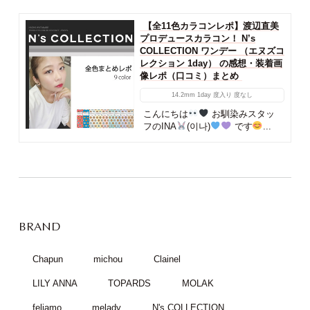
【全11色カラコンレポ】渡辺直美
プロデュースカラコン！ N’s
COLLECTION ワンデー （エヌズコ
レクション 1day） の感想・装着画
像レポ（口コミ）まとめ
14.2mm
1day
度入り
度なし
こんにちは
お馴染みスタッ
フのINA
(이나)
です
...
BRAND
Chapun
michou
Clainel
LILY ANNA
TOPARDS
MOLAK
feliamo
melady
N's COLLECTION