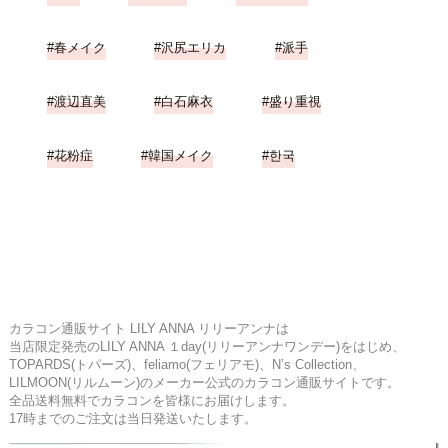
春メイク
沢尻エリカ
派手
渡辺直美
白石麻衣
盛り重視
花粉症
韓国メイク
한국
カラコン通販サイト LILY ANNA リリーアンナは
当店限定発売のLILY ANNA １day(リリーアンナワンデー)をはじめ、
TOPARDS(トパーズ)、feliamo(フェリアモ)、N’s Collection、
LILMOON(リルムーン)のメーカー公式のカラコン通販サイトです。
全品送料無料でカラコンを皆様にお届けします。
17時までのご注文は当日発送いたします。