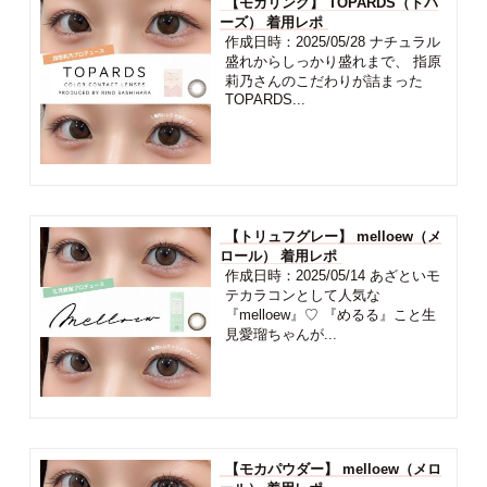
【モカリング】 TOPARDS（トパ
ーズ） 着用レポ
作成日時：2025/05/28 ナチュラル
盛れからしっかり盛れまで、 指原
莉乃さんのこだわりが詰まった
TOPARDS...
【トリュフグレー】 melloew（メ
ロール） 着用レポ
作成日時：2025/05/14 あざといモ
テカラコンとして人気な
『melloew』♡ 『めるる』こと生
見愛瑠ちゃんが...
【モカパウダー】 melloew（メロ