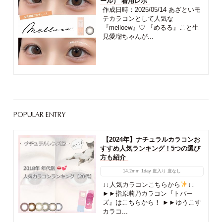
ール） 着用レポ
作成日時：2025/05/14 あざといモ
テカラコンとして人気な
『melloew』♡ 『めるる』こと生
見愛瑠ちゃんが...
POPULAR ENTRY
【2024年】ナチュラルカラコンお
すすめ人気ランキング！5つの選び
方も紹介
14.2mm
1day
度入り
度なし
↓↓人気カラコンこちらから
↓↓
►►指原莉乃カラコン『トパー
ズ』はこちらから！ ►►ゆうこす
カラコ...