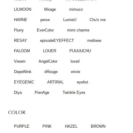
LILMOON
Mirage
mimuco
HARNE
perse
LumieU
Chu's me
Flurry
EverColor
mimi charme
RESAY
episodeEYEFFECT
melloew
FALOOM
LOUER
PUUUUCHU
Viewm
AngelColor
loveil
DopeWink
éRouge
envie
EYEGENIC
ARTIRAL
eyelist
Diya
PienAge
Twinkle Eyes
COLOR
PURPLE
PINK
HAZEL
BROWN