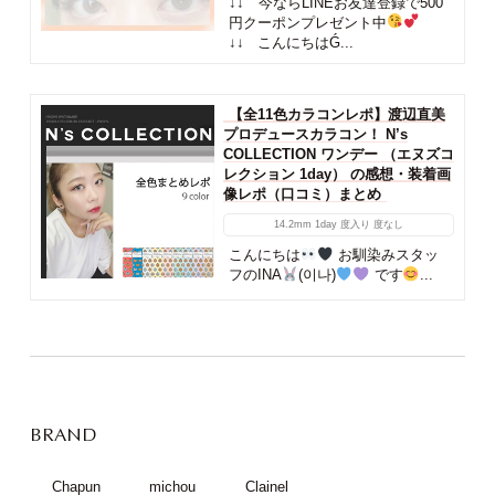
↓↓ 今ならLINEお友達登録で500
円クーポンプレゼント中
↓↓ こんにちはǴ...
【全11色カラコンレポ】渡辺直美
プロデュースカラコン！ N’s
COLLECTION ワンデー （エヌズコ
レクション 1day） の感想・装着画
像レポ（口コミ）まとめ
14.2mm
1day
度入り
度なし
こんにちは
お馴染みスタッ
フのINA
(이나)
です
...
BRAND
Chapun
michou
Clainel