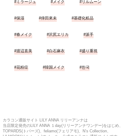
ミラージュ
メイク
リルムーン
保湿
倖田來未
基礎化粧品
春メイク
沢尻エリカ
派手
渡辺直美
白石麻衣
盛り重視
花粉症
韓国メイク
한국
カラコン通販サイト LILY ANNA リリーアンナは
当店限定発売のLILY ANNA １day(リリーアンナワンデー)をはじめ、
TOPARDS(トパーズ)、feliamo(フェリアモ)、N’s Collection、