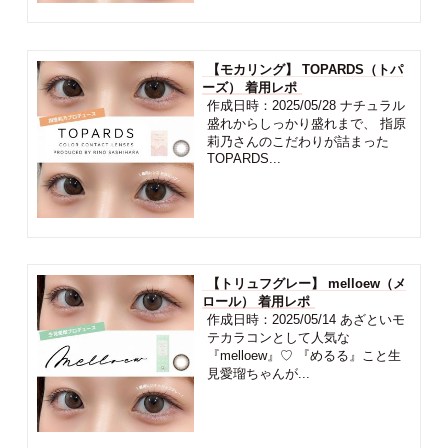
【モカリング】 TOPARDS（トパ
ーズ） 着用レポ
作成日時：2025/05/28 ナチュラル
盛れからしっかり盛れまで、 指原
莉乃さんのこだわりが詰まった
TOPARDS...
【トリュフグレー】 melloew（メ
ロール） 着用レポ
作成日時：2025/05/14 あざといモ
テカラコンとして人気な
『melloew』♡ 『めるる』こと生
見愛瑠ちゃんが...