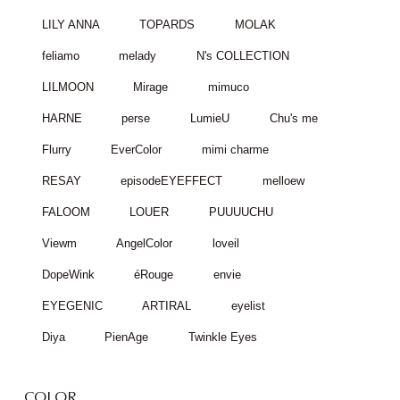
LILY ANNA
TOPARDS
MOLAK
feliamo
melady
N's COLLECTION
LILMOON
Mirage
mimuco
HARNE
perse
LumieU
Chu's me
Flurry
EverColor
mimi charme
RESAY
episodeEYEFFECT
melloew
FALOOM
LOUER
PUUUUCHU
Viewm
AngelColor
loveil
DopeWink
éRouge
envie
EYEGENIC
ARTIRAL
eyelist
Diya
PienAge
Twinkle Eyes
COLOR