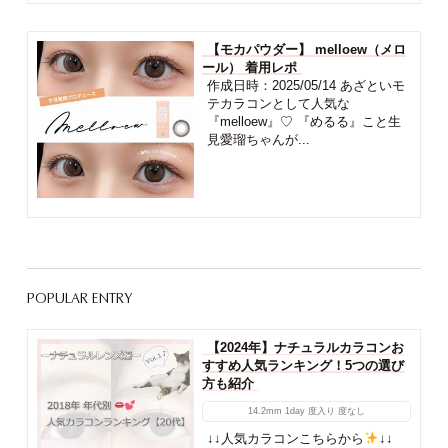
【モカパウダー】 melloew（メロ
ール） 着用レポ
作成日時：2025/05/14 あざといモ
テカラコンとして人気な
『melloew』♡ 『めるる』こと生
見愛瑠ちゃんが...
POPULAR ENTRY
【2024年】ナチュラルカラコンお
すすめ人気ランキング！5つの選び
方も紹介
14.2mm
1day
度入り
度なし
↓↓人気カラコンこちらから
↓↓