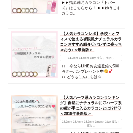
►►指原莉乃カラコン『トパー
ズ』はこちらから！ ►►ゆうこす
カラコ...
【人気カラコンレポ】学校・オフ
ィスで使える裸眼風ナチュラルカラ
コンおすすめ紹介♡バレずに盛っち
ゃおう♪＜最新版＞
14.2mm
14.5mm
1day
度入り
度なし
↓↓ 今ならLINEお友達登録で500
円クーポンプレゼント中
↓↓ どうもこんにちはὠ...
【人気ハーフ系カラコンランキン
グ】自然にナチュラルに♡ハーフ系
の瞳が手に入るカラコンとは!?!?♡
＜2018年最新版＞
14.2mm
14.4mm
14.5mm
1month
1day
度入り
度なし