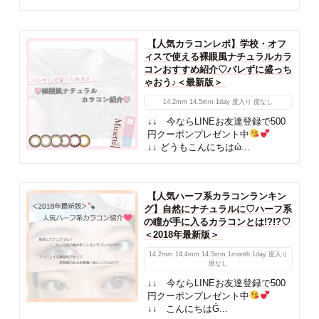
【人気カラコンレポ】学校・オフ
ィスで使える裸眼風ナチュラルカラ
コンおすすめ紹介♡バレずに盛っち
ゃおう♪＜最新版＞
14.2mm
14.5mm
1day
度入り
度なし
↓↓ 今ならLINEお友達登録で500
円クーポンプレゼント中
↓↓ どうもこんにちはὠ...
【人気ハーフ系カラコンランキン
グ】自然にナチュラルに♡ハーフ系
の瞳が手に入るカラコンとは!?!?♡
＜2018年最新版＞
14.2mm
14.4mm
14.5mm
1month
1day
度入り
度なし
↓↓ 今ならLINEお友達登録で500
円クーポンプレゼント中
↓↓ こんにちはǴ...