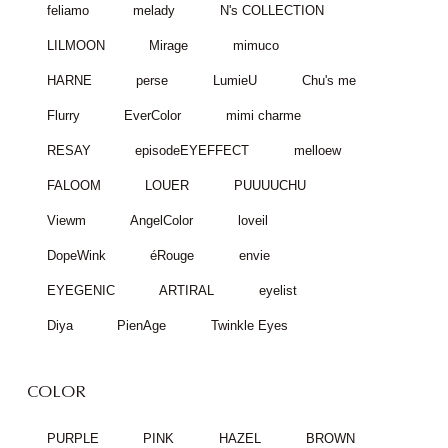
feliamo
melady
N's COLLECTION
LILMOON
Mirage
mimuco
HARNE
perse
LumieU
Chu's me
Flurry
EverColor
mimi charme
RESAY
episodeEYEFFECT
melloew
FALOOM
LOUER
PUUUUCHU
Viewm
AngelColor
loveil
DopeWink
éRouge
envie
EYEGENIC
ARTIRAL
eyelist
Diya
PienAge
Twinkle Eyes
COLOR
PURPLE
PINK
HAZEL
BROWN