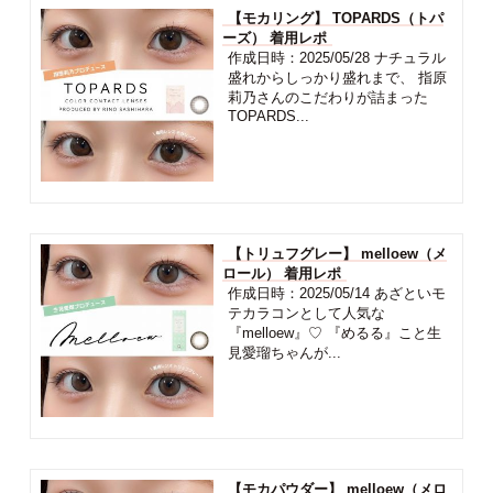
【モカリング】 TOPARDS（トパ
ーズ） 着用レポ
作成日時：2025/05/28 ナチュラル
盛れからしっかり盛れまで、 指原
莉乃さんのこだわりが詰まった
TOPARDS...
【トリュフグレー】 melloew（メ
ロール） 着用レポ
作成日時：2025/05/14 あざといモ
テカラコンとして人気な
『melloew』♡ 『めるる』こと生
見愛瑠ちゃんが...
【モカパウダー】 melloew（メロ