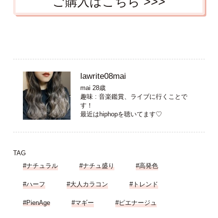
ご購入はこちら >>>
lawrite08mai
mai 28歳
趣味 : 音楽鑑賞、ライブに行くことで
す！
最近はhiphopを聴いてます♡
TAG
#ナチュラル
#ナチュ盛り
#高発色
#ハーフ
#大人カラコン
#トレンド
#PienAge
#マギー
#ピエナージュ