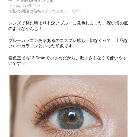
中：片目装着(向かって左)
下：両目カラコン
※私の裸眼は暗めのブラウンカラーです。
レンズで見た時よりも深いブルーに発色しました。深い海の底
のようなかんじ！
ブルーカラコンあるあるのコスプレ感も一切なくって、上品な
ブルーカラコンといった印象です。
着色直径も13.0mmで小さめだから、派手さもなくて使いやす
いです