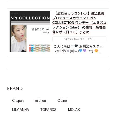
【全11色カラコンレポ】渡辺直美
プロデュースカラコン！ N’s
COLLECTION ワンデー （エヌズコ
レクション 1day） の感想・装着画
像レポ（口コミ）まとめ
14.2mm
1day
度入り
度なし
こんにちは
お馴染みスタッ
フのINA
(이나)
です
...
BRAND
Chapun
michou
Clainel
LILY ANNA
TOPARDS
MOLAK