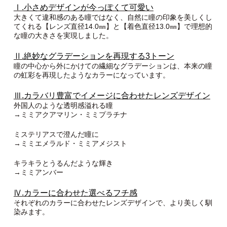
Ⅰ.小さめデザインが今っぽくて可愛い
大きくて違和感のある瞳ではなく、自然に瞳の印象を美しくし
てくれる【レンズ直径14.0㎜】と【着色直径13.0㎜】で理想的
な瞳の大きさを実現しました。
Ⅱ.絶妙なグラデーションを再現する3トーン
瞳の中心から外にかけての繊細なグラデーションは、本来の瞳
の虹彩を再現したようなカラーになっています。
Ⅲ.カラバリ豊富でイメージに合わせたレンズデザイン
外国人のような透明感溢れる瞳
→ミミアクアマリン・ミミプラチナ
ミステリアスで澄んだ瞳に
→ミミエメラルド・ミミアメジスト
キラキラとうるんだような輝き
→ミミアンバー
Ⅳ.カラーに合わせた選べるフチ感
それぞれのカラーに合わせたレンズデザインで、より美しく馴
染みます。