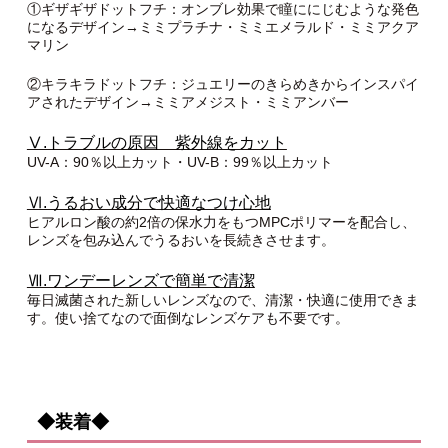
①ギザギザドットフチ：オンブレ効果で瞳ににじむような発色
になるデザイン→ミミプラチナ・ミミエメラルド・ミミアクア
マリン
②キラキラドットフチ：ジュエリーのきらめきからインスパイ
アされたデザイン→ミミアメジスト・ミミアンバー
Ⅴ.トラブルの原因 紫外線をカット
UV-A：90％以上カット・UV-B：99％以上カット
Ⅵ.うるおい成分で快適なつけ心地
ヒアルロン酸の約2倍の保水力をもつMPCポリマーを配合し、
レンズを包み込んでうるおいを長続きさせます。
Ⅶ.ワンデーレンズで簡単で清潔
毎日滅菌された新しいレンズなので、清潔・快適に使用できま
す。使い捨てなので面倒なレンズケアも不要です。
◆装着◆