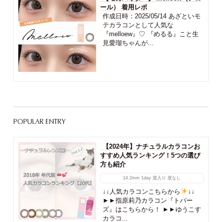
ール） 着用レポ
作成日時：2025/05/14 あざといモ
テカラコンとして人気な
『melloew』♡ 『めるる』こと生
見愛瑠ちゃんが...
POPULAR ENTRY
【2024年】ナチュラルカラコンお
すすめ人気ランキング！5つの選び
方も紹介
14.2mm
1day
度入り
度なし
↓↓人気カラコンこちらから
↓↓
►►指原莉乃カラコン『トパー
ズ』はこちらから！ ►►ゆうこす
カラコ...