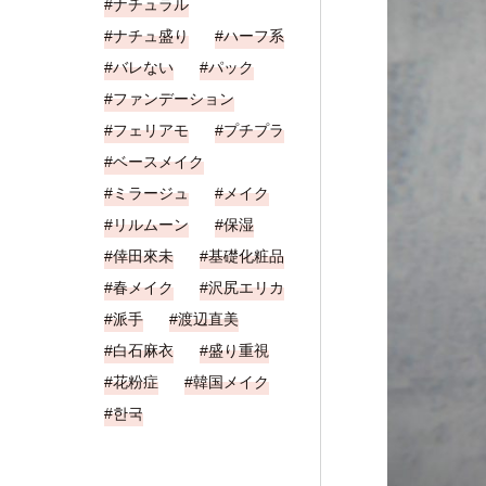
ナチュラル
ナチュ盛り
ハーフ系
バレない
パック
ファンデーション
フェリアモ
プチプラ
ベースメイク
ミラージュ
メイク
リルムーン
保湿
倖田來未
基礎化粧品
春メイク
沢尻エリカ
派手
渡辺直美
白石麻衣
盛り重視
花粉症
韓国メイク
한국