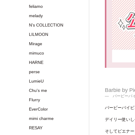
feliamo
melady
N's COLLECTION
LILMOON
Mirage
mimuco
HARNE
perse
LumieU
Barbie by P
Chu's me
― バービーバ
Flurry
バービーバイピ
EverColor
mimi charme
デイリー使いし
RESAY
そしてピエナー