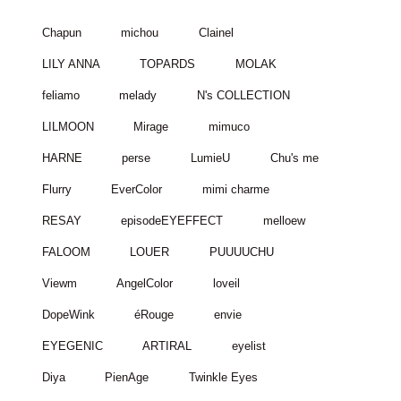
Chapun
michou
Clainel
LILY ANNA
TOPARDS
MOLAK
feliamo
melady
N's COLLECTION
LILMOON
Mirage
mimuco
HARNE
perse
LumieU
Chu's me
Flurry
EverColor
mimi charme
RESAY
episodeEYEFFECT
melloew
FALOOM
LOUER
PUUUUCHU
Viewm
AngelColor
loveil
DopeWink
éRouge
envie
EYEGENIC
ARTIRAL
eyelist
Diya
PienAge
Twinkle Eyes