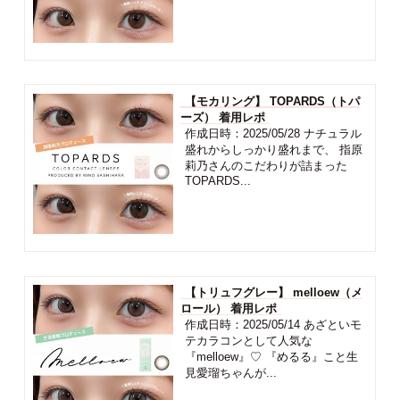
【モカリング】 TOPARDS（トパ
ーズ） 着用レポ
作成日時：2025/05/28 ナチュラル
盛れからしっかり盛れまで、 指原
莉乃さんのこだわりが詰まった
TOPARDS...
【トリュフグレー】 melloew（メ
ロール） 着用レポ
作成日時：2025/05/14 あざといモ
テカラコンとして人気な
『melloew』♡ 『めるる』こと生
見愛瑠ちゃんが...