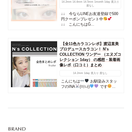
14.2mm
14.4mm
14.5mm
1month
1day
度入り
度なし
↓↓ 今ならLINEお友達登録で500
円クーポンプレゼント中
↓↓ こんにちはǴ...
【全11色カラコンレポ】渡辺直美
プロデュースカラコン！ N’s
COLLECTION ワンデー （エヌズコ
レクション 1day） の感想・装着画
像レポ（口コミ）まとめ
14.2mm
1day
度入り
度なし
こんにちは
お馴染みスタッ
フのINA
(이나)
です
...
BRAND