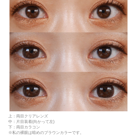
上：両目クリアレンズ
中：片目装着(向かって左)
下：両目カラコン
※私の裸眼は暗めのブラウンカラーです。