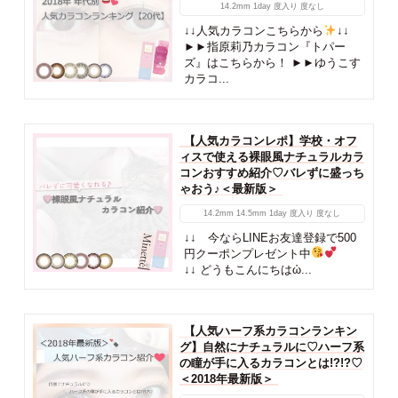
14.2mm
1day
度入り
度なし
↓↓人気カラコンこちらから
↓↓
►►指原莉乃カラコン『トパー
ズ』はこちらから！ ►►ゆうこす
カラコ...
【人気カラコンレポ】学校・オフ
ィスで使える裸眼風ナチュラルカラ
コンおすすめ紹介♡バレずに盛っち
ゃおう♪＜最新版＞
14.2mm
14.5mm
1day
度入り
度なし
↓↓ 今ならLINEお友達登録で500
円クーポンプレゼント中
↓↓ どうもこんにちはὠ...
【人気ハーフ系カラコンランキン
グ】自然にナチュラルに♡ハーフ系
の瞳が手に入るカラコンとは!?!?♡
＜2018年最新版＞