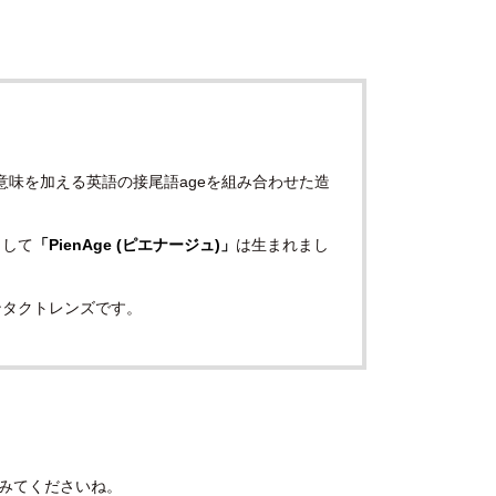
意味を加える英語の接尾語ageを組み合わせた造
として
「PienAge (ピエナージュ)」
は生まれまし
ンタクトレンズです。
みてくださいね。