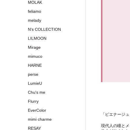
MOLAK
feliamo
melady
N's COLLECTION
LILMOON
Mirage
mimuco
HARNE
perse
LumieU
Chu's me
Flurry
EverColor
「ピエナージュ
mimi charme
現代人の瞳とメ
RESAY