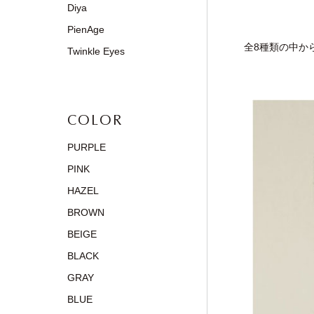
Diya
PienAge
全8種類の中から
Twinkle Eyes
COLOR
PURPLE
PINK
HAZEL
BROWN
BEIGE
BLACK
GRAY
BLUE