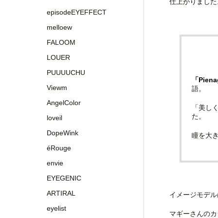
仕上がりました
episodeEYEFFECT
melloew
FALOOM
LOUER
PUUUUCHU
「Pien
Viewm
語。
AngelColor
「美し
た。
loveil
DopeWink
瞳を大
éRouge
envie
EYEGENIC
ARTIRAL
イメージモデル
eyelist
マギーさんのカ