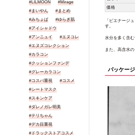
LILMOON
Mirage
価格
まいやん
まとめ
みちょぱ
ゆらぎ肌
「ピエナージュ
す。
アイシャドウ
アンニュイ
エヌコレ
水分を多く含む
エヌズコレクション
また、高含水の
カラコン
クッションファンデ
パッケージ
グレーカラコン
コスパ重視
コスメ
シートマスク
スキンケア
ダレノガレ明美
テリちゃん
デカ目重視
ドラックストアコスメ