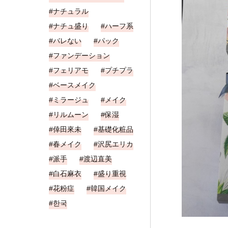
ナチュラル
ナチュ盛り
ハーフ系
バレない
パック
ファンデーション
フェリアモ
プチプラ
ベースメイク
ミラージュ
メイク
リルムーン
保湿
倖田來未
基礎化粧品
春メイク
沢尻エリカ
派手
渡辺直美
白石麻衣
盛り重視
花粉症
韓国メイク
한국