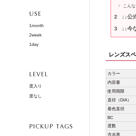
こんな
USE
↓↓公
1month
↓↓今
2week
1day
レンズスペ
LEVEL
カラー
内容量
度入り
使用期限
度なし
直径（DIA）
着色直径
BC
PICKUP TAGS
度数
含水率