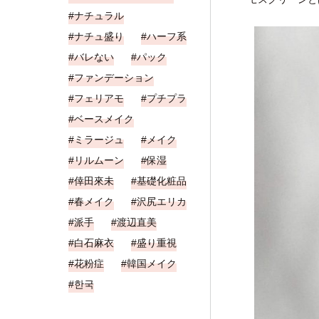
ナチュラル
ナチュ盛り
ハーフ系
バレない
パック
ファンデーション
フェリアモ
プチプラ
ベースメイク
ミラージュ
メイク
リルムーン
保湿
倖田來未
基礎化粧品
春メイク
沢尻エリカ
派手
渡辺直美
白石麻衣
盛り重視
花粉症
韓国メイク
한국