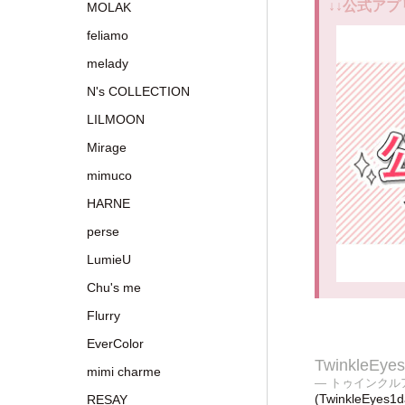
↓↓公式アプ
MOLAK
feliamo
melady
N's COLLECTION
LILMOON
Mirage
mimuco
HARNE
perse
LumieU
Chu's me
Flurry
EverColor
TwinkleEyes
mimi charme
— トゥインクル
(TwinkleEyes1
RESAY