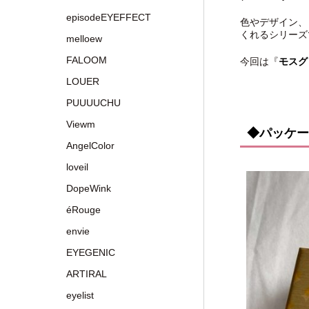
episodeEYEFFECT
色やデザイン、
くれるシリーズ
melloew
FALOOM
今回は『
モスグリ
LOUER
PUUUUCHU
Viewm
◆パッケー
AngelColor
loveil
DopeWink
éRouge
envie
EYEGENIC
ARTIRAL
eyelist