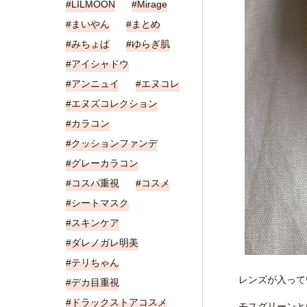
LILMOON
Mirage
まいやん
まとめ
みちょぱ
ゆらぎ肌
アイシャドウ
アンニュイ
エヌコレ
エヌズコレクション
カラコン
クッションファンデ
グレーカラコン
コスパ重視
コスメ
シートマスク
スキンケア
ダレノガレ明美
テリちゃん
レンズが入って
デカ目重視
ドラックストアコスメ
モスグリーンと