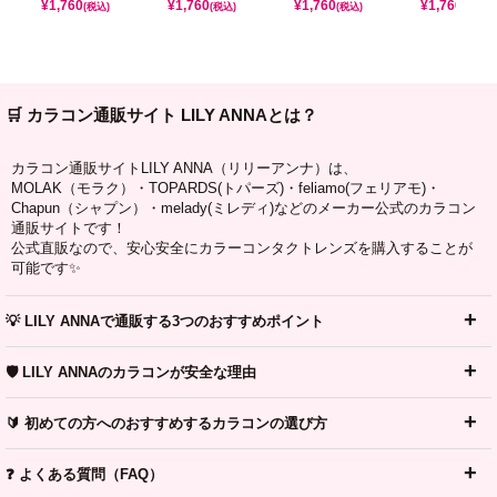
¥
1,760
¥
1,760
¥
1,760
¥
1,760
(税込)
(税込)
(税込)
(税込)
🛒 カラコン通販サイト LILY ANNAとは？
カラコン通販サイトLILY ANNA（リリーアンナ）は、
MOLAK（モラク）・TOPARDS(トパーズ)・feliamo(フェリアモ)・
Chapun（シャプン）・melady(ミレディ)などのメーカー公式のカラコン
通販サイトです！
公式直販なので、安心安全にカラーコンタクトレンズを購入することが
可能です✨
💡 LILY ANNAで通販する3つのおすすめポイント
🛡️ LILY ANNAのカラコンが安全な理由
🔰 初めての方へのおすすめするカラコンの選び方
❓ よくある質問（FAQ）