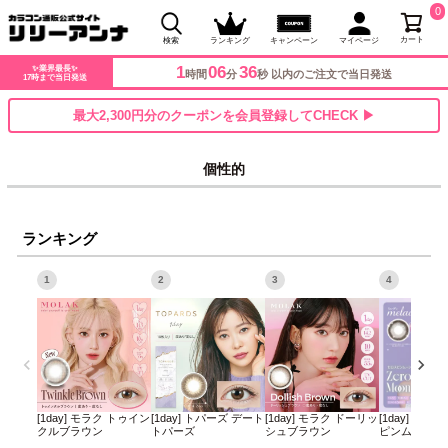
0
カート
検索
ランキング
キャンペーン
マイページ
1
06
36
✨業界最長✨
時間
分
秒 以内のご注文で当日発送
17時まで当日発送
最大2,300円分のクーポンを会員登録してCHECK ▶
個性的
ランキング
1
2
3
4
[1day] モラク トゥイン
[1day] トパーズ デート
[1day] モラク ドーリッ
[1day] ミレ
クルブラウン
トパーズ
シュブラウン
ピンムーン