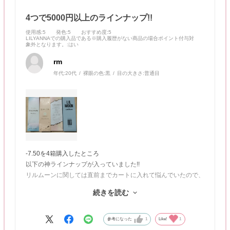
4つで5000円以上のラインナップ!!
使用感
:5
発色
:5
おすすめ度
:5
LILYANNAでの購入品である※購入履歴がない商品の場合ポイント付与対
象外となります。
:はい
rm
年代:
20代
裸眼の色:
黒
目の大きさ:
普通目
-7.50を4箱購入したところ
以下の神ラインナップが入っていました!!
リルムーンに関しては直前までカートに入れて悩んでいたので、
もしかしてカート見られている!?
続きを読む
トパーズ パールキャッツアイ
リルムーン 0.03ゼロシリーズ レイクブルー
参考になった
1
Like!
1
モラク コーラルブラウン