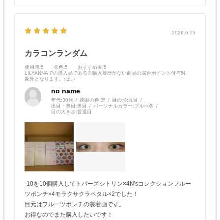
ファルーム ブリュレブラウン
2026.6.15
カラコンランダム
使用感
:5
発色
:5
おすすめ度
:5
LILYANNAでの購入品である※購入履歴がない商品の場合ポイント付与対
象外となります。
:はい
no name
年代:
30代
裸眼の色:
黒
目の形:
丸目
出目・奥目:
奥目
パーソナルカラー:
ブルべ冬
目の大きさ:
普通目
-10を10個購入してトパーズシトリン×4N'sコレクションフルー
ツポンチ×4モラクサクラペタル×2でした！
目元はフルーツポンチの装着画です。
お得なのでまた購入したいです！