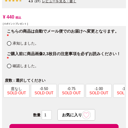
レビューを見る・書く
4.3
（27）
¥
440
税込
[
4
ポイントプレゼント ]
こちらの商品は自動でメール便でのお届けへ変更となります。
(必
承知しました。
須)
ご購入前に商品画像2,3枚目の注意事項を必ずお読みください！
(必
確認しました。
須)
度数
選択してください
度なし
-0.50
-0.75
-1.00
-1.
SOLD OUT
SOLD OUT
SOLD OUT
SOLD OUT
SOLD