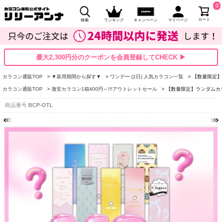
0
カート
検索
ランキング
キャンペーン
マイページ
最大2,300円分のクーポンを会員登録してCHECK ▶
カラコン通販TOP
▼装用期間から探す▼
ワンデー (1日) 人気カラコン一覧
【数量限定】
カラコン通販TOP
激安カラコン1箱400円～!!!アウトレットセール
【数量限定】ランダムカ
商品番号
BCP-OTL