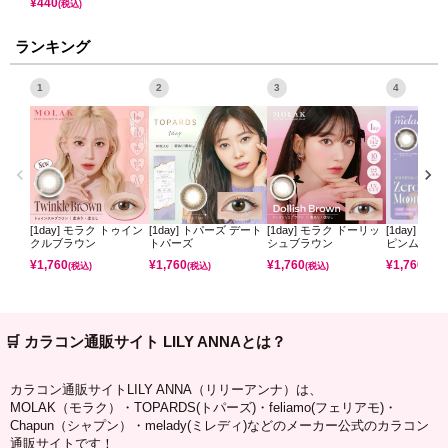
¥
440
(税込)
ランキング
1
2
3
4
[1day] モラク トゥイン
[1day] トパーズ デート
[1day] モラク ドーリッ
[1day] ミ
クルブラウン
トパーズ
シュブラウン
ピンムーン
¥
1,760
¥
1,760
¥
1,760
¥
1,760
(税込)
(税込)
(税込)
(税込)
🛒 カラコン通販サイト LILY ANNAとは？
カラコン通販サイトLILY ANNA（リリーアンナ）は、
MOLAK（モラク）・TOPARDS(トパーズ)・feliamo(フェリアモ)・
Chapun（シャプン）・melady(ミレディ)などのメーカー公式のカラコン
通販サイトです！