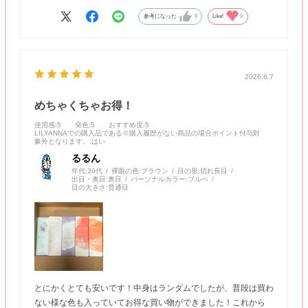
参考になった
0
Like!
0
2026.6.7
めちゃくちゃお得！
使用感
:5
発色
:5
おすすめ度
:5
LILYANNAでの購入品である※購入履歴がない商品の場合ポイント付与対
象外となります。
:はい
るるん
年代:
30代
裸眼の色:
ブラウン
目の形:
切れ長目
出目・奥目:
奥目
パーソナルカラー:
ブルべ
目の大きさ:
普通目
とにかくとても安いです！中身はランダムでしたが、普段は買わ
ない様な色も入っていてお得な買い物ができました！これから