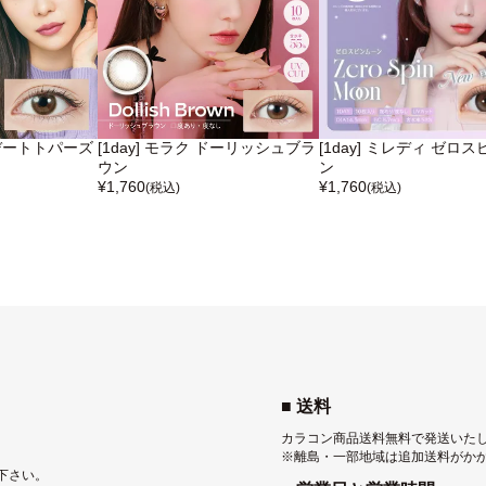
ズ デートトパーズ
[1day] モラク ドーリッシュブラ
[1day] ミレディ ゼロ
ウン
ン
¥
1,760
¥
1,760
(税込)
(税込)
■ 送料
カラコン商品送料無料で発送いた
※離島・一部地域は追加送料がか
下さい。