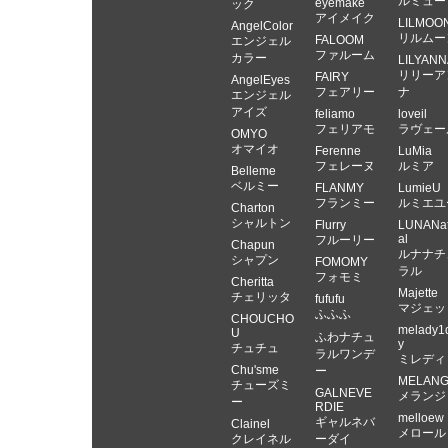
ルミュー
eyemake
ック
アイメイク
LILMOO
AngelColor
リルムー
FALOOM
エンジェル
ファルーム
カラー
LILYANN
リリーア
FAIRY
AngelEyes
フェアリー
ナ
エンジェル
アイズ
feliamo
loveil
フェリアモ
ラヴェー
OMYO
オマイオ
Ferenne
LuMia
フェレーヌ
ルミア
Belleme
ベルミー
FLANMY
LumieU
フランミー
ルミエユ
Charton
シャルトン
Flurry
LUNANat
al
フルーリー
Chapun
ルナナチ
シャプン
FOMOMY
ラル
フォモミ
Cheritta
Majette
チェリッタ
fufufu
マジェッ
ふふふ
CHOUCHO
melady1
U
ふわナチュ
y
チュチュ
ラルワンデ
ミレディ
Chu'sme
ー
MELAN
チューズミ
GALNEVE
メランジ
ー
RDIE
melloew
ギャルネバ
Clainel
メロール
クレイネル
ーダイ