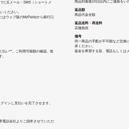
商品到着後10日以内にご連絡をい
でにEメール・SMS（ショートメ
返品額
払いください。
商品代金全額
ウェブ版のMyPaidyから銀行口
返品送料・再送料
店舗負担
備考
同一商品の手配が不可能など交換
承ください。
返金を希望する旨、電話もしくは
と払い**、ご利用可能額の確認、使
す。
にログインし支払いを完了させます。
帯電話会社よりご請求させていただ