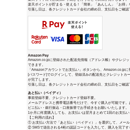
楽天ポイントが貯まる・使える！「簡単」「あんしん」「お得」
引落し日は、各クレジットカード会社の締め日、支払日をご確認
Amazon Pay
Amazon.co.jpに登録された配送先情報（アドレス帳）やクレ
できます。
「Amazonアカウントでお支払い」ボタンから、Amazon.co.j
[パスワード]でログインして、登録済みの配送先とクレジットカ
が完了します。
引落し日は、各クレジットカード会社の締め日、支払日をご確認
あと払い（ペイディ）
事前登録不要、クレジットカード登録不要。
メールアドレスと携帯電話番号だけで、今すぐ購入が可能です。
ビニ払い・銀行振込・口座振替でお手続きをお願いいたします。
1か月に何度購入しても、お支払いは翌月まとめて1回のお支払い
【ご利用の流れ】
① お支払い方法で「あと払い（ペイディ）」を選択して、メー
② SMSで送信される4桁の認証コードを入力して、購入を完了す