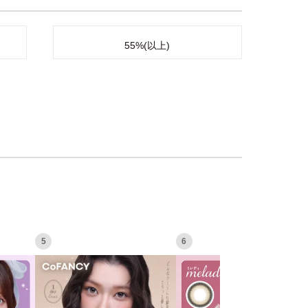
55%(以上)
5
6