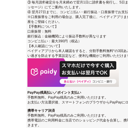
③ 毎月請求確定分を月末締めで翌月1日に請求書を発行し、5日ま
ッセージ）にてご案内いたします。
④ 翌月27日までに、コンビニ払い・銀行振込・口座振替でお支
※口座振替をご利用の場合は、購入完了後に、ペイディアプリまたは
座をご登録ください。
【手数料について】
口座振替：無料
銀行振込：金融機関により振込手数料が異なります
コンビニ払い：最大390円（税込）
【本人確認について】
ペイディアプリから本人確認をすると、分割手数料無料*の3回あ
い過ぎを防止する予算設定など、便利な機能がご利用いただけま
PayPay残高払い／ポイント支払い
手数料無料。PayPay残高のみご利用いただけます。
お支払い方法選択後、スマートフォンのブラウザからPayPay
携帯キャリア決済
手数料無料。PayPay残高のみご利用いただけます。
携帯電話のご利用料金に当店でのショッピング代金を合算し、携
きます。