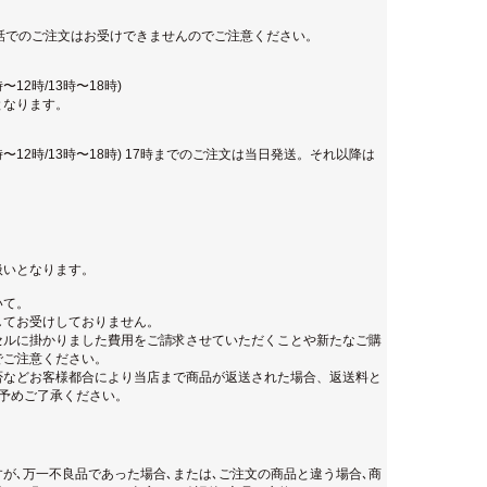
話でのご注文はお受けできませんのでご注意ください。
12時/13時〜18時)
となります。
時〜12時/13時〜18時) 17時までのご注文は当日発送。それ以降は
扱いとなります。
いて。
してお受けしておりません。
セルに掛かりました費用をご請求させていただくことや新たなご購
でご注意ください。
否などお客様都合により当店まで商品が返送された場合、返送料と
。予めご了承ください。
が､万一不良品であった場合､または､ご注文の商品と違う場合､商