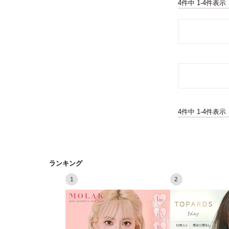
4
件中
1
-
4
件表示
4
件中
1
-
4
件表示
ランキング
1
2