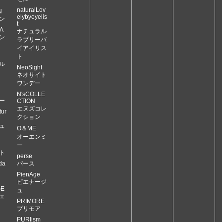
naturalLov
N
elybyeyelis
ン
t
A
ナチュラル
ン
ラブリーバ
イアイリス
ト
ル
NeoSight
ネオサイト
ワンデー
N'sCOLLE
ー
CTION
エヌズコレ
ur
クション
ュ
O＆ME
オーエンミ
ー
ト
perse
da
パース
PienAge
ピエナージ
GE
ュ
ェ
PRIMORE
プリモア
PURIism