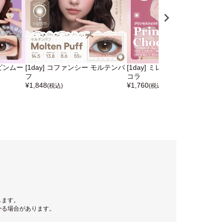
スピンムー
[1day] コファンシー モルテンパ
[1day] ミレディ プリンセスシ
フ
コラ
¥
1,848
¥
1,760
(税込)
(税込)
します。
かる場合があります。