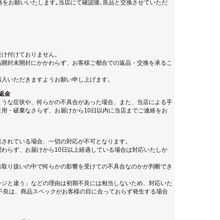
絡をお願いいたします｡当店にて確認後､良品と交換させていただ
受け付けておりません。
品開封未開封にかかわらず、お客様ご都合での返品・交換を承るこ
購入いただきますようお願い申し上げます。
返金
ような症状や、何らかの不具合があった場合、また、当店による手
用・破棄なさらず、お届けから10日以内に当店までご連絡をお
棄されている場合、一切の対応が不可となります。
わらず、お届けから10日以上経過している場合は対応いたしか
お取り扱いの中で何らかの影響を受けての不具合なのかが判断でき
ージと違う」などの理由は初期不良には相当しないため、対応いた
不良は、商品スペックがお客様の目に合っておらず発生する場合