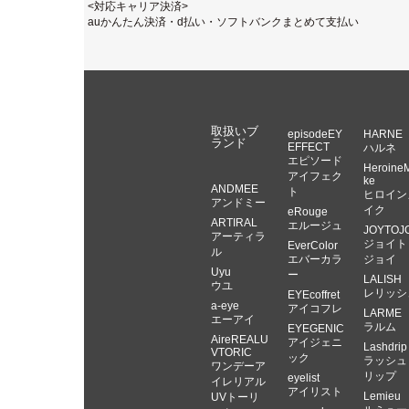
<対応キャリア決済>
auかんたん決済・d払い・ソフトバンクまとめて支払い
取扱いブ
episodeEY
HARNE
ランド
EFFECT
ハルネ
エピソード
Heroine
アイフェク
ke
ANDMEE
ト
ヒロイン
アンドミー
イク
eRouge
ARTIRAL
エルージュ
JOYTOJ
アーティラ
ジョイト
EverColor
ル
エバーカラ
ジョイ
Uyu
ー
LALISH
ウユ
レリッシ
EYEcoffret
a-eye
アイコフレ
LARME
エーアイ
ラルム
EYEGENIC
AireREALU
アイジェニ
Lashdrip
VTORIC
ック
ラッシュ
ワンデーア
リップ
eyelist
イレリアル
アイリスト
Lemieu
UVトーリ