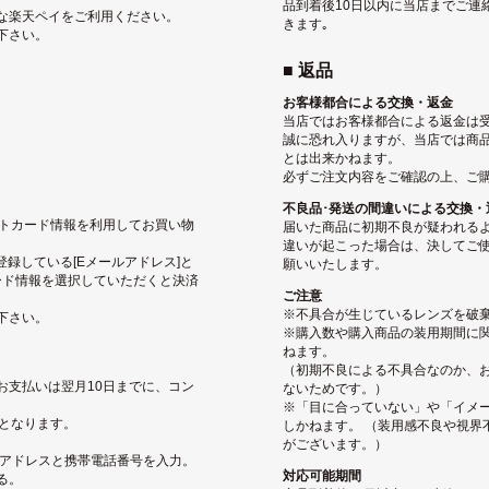
品到着後10日以内に当店までご連
な楽天ペイをご利用ください。
きます｡
下さい。
■ 返品
お客様都合による交換・返金
当店ではお客様都合による返金は
誠に恐れ入りますが、当店では商
とは出来かねます。
必ずご注文内容をご確認の上、ご
不良品･発送の間違いによる交換・
ジットカード情報を利用してお買い物
届いた商品に初期不良が疑われる
違いが起こった場合は、決してご使
pに登録している[Eメールアドレス]と
願いいたします。
ード情報を選択していただくと決済
ご注意
※不具合が生じているレンズを破
下さい。
※購入数や購入商品の装用期間に関
ねます。
（初期不良による不具合なのか、
お支払いは翌月10日までに、コン
ないためです。）
※「目に合っていない」や「イメ
となります。
しかねます。 （装用感不良や視界
がございます。）
ルアドレスと携帯電話番号を入力。
対応可能期間
る。