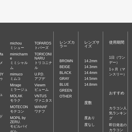
レンズカ
レンズサ
使用期間
michou
TOPARDS
ラー
イズ
ミシュー
トパーズ
Ma
mimicharm
TORICONI
1日（ワン
e
NARU
BROWN
14.2mm
デー）
メ
ミミシャル
トリコニナ
BEIGE
14.3mm
ム
ル
1ヶ月（マ
BLACK
14.4mm
OY
mimuco
U.P.D.
ンスリー）
ゥ
ミムコ
アプデ
GRAY
14.5mm
BLUE
14.8mm
Mirage
Viewm
ミラージュ
ビューム
GREEN
おすすめ
ュ
MOLAK
VNTUS
OTHER
モラク
ヴァニタス
度数
MOTECON
WANAF
カラコン人
モテコン
ワナフ
気ランキン
ド
MOPIL by
度あり
グ
ZERU.
度なし
即日発送の
モピルバイ
カラコン
ゼル