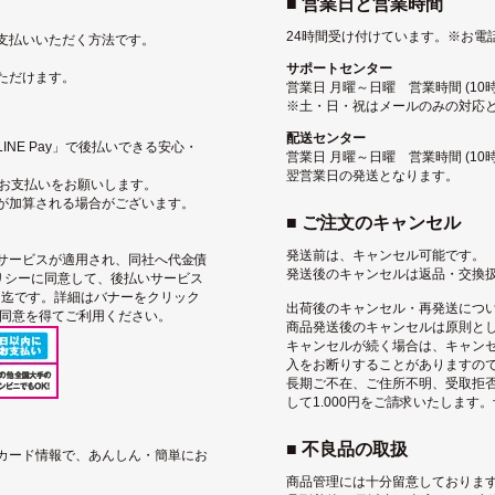
■ 営業日と営業時間
24時間受け付けています。
※お電
支払いいただく方法です。
サポートセンター
ただけます。
営業日 月曜～日曜 営業時間 (10時〜
※土・日・祝はメールのみの対応
配送センター
NE Pay」で後払いできる安心・
営業日 月曜～日曜 営業時間 (10
翌営業日の発送となります。
にお支払いをお願いします。
が加算される場合がございます。
■ ご注文のキャンセル
発送前は、キャンセル可能です。
サービス
が適用され、同社へ代金債
発送後のキャンセルは返品・交換
リシー
に同意して、後払いサービス
込）迄です。詳細はバナーをクリック
出荷後のキャンセル・再発送につ
用同意を得てご利用ください。
商品発送後のキャンセルは原則と
キャンセルが続く場合は、キャン
入をお断りすることがありますの
長期ご不在、ご住所不明、受取拒
して1.000円をご請求いたします
■ 不良品の取扱
トカード情報で、あんしん・簡単にお
商品管理には十分留意しております