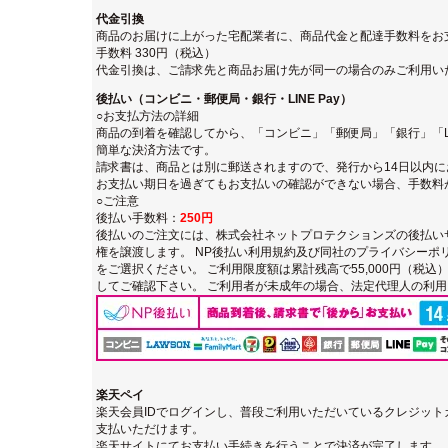
代金引換
商品のお届けに上がった宅配業者に、商品代金と配達手数料をお
手数料 330円（税込）
代金引換は、ご請求先と商品お届け先が同一の場合のみご利用い
後払い（コンビニ・郵便局・銀行・LINE Pay）
○お支払方法の詳細
商品の到着を確認してから、「コンビニ」「郵便局」「銀行」「LI
簡単な決済方法です。
請求書は、商品とは別に郵送されますので、発行から14日以内
お支払い期日を過ぎてもお支払いの確認ができない場合、手数料
○ご注意
後払い手数料：
250円
後払いのご注文には、
株式会社ネットプロテクションズの後払い
権を譲渡します。
NP後払い利用規約及び同社のプライバシーポ
をご選択ください。 ご利用限度額は累計残高で55,000円（税
してご確認下さい。 ご利用者が未成年の場合、法定代理人の利
楽天ペイ
楽天会員IDでログインし、普段ご利用いただいているクレジッ
支払いただけます。
楽天サイトにてお支払い手続きを行うことで決済が完了します。