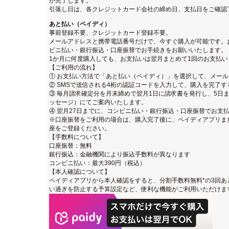
が完了します。
引落し日は、各クレジットカード会社の締め日、支払日をご確認
あと払い（ペイディ）
事前登録不要、クレジットカード登録不要。
メールアドレスと携帯電話番号だけで、今すぐ購入が可能です。
ビニ払い・銀行振込・口座振替でお手続きをお願いいたします。
1か月に何度購入しても、お支払いは翌月まとめて1回のお支払い
【ご利用の流れ】
① お支払い方法で「あと払い（ペイディ）」を選択して、メー
② SMSで送信される4桁の認証コードを入力して、購入を完了す
③ 毎月請求確定分を月末締めで翌月1日に請求書を発行し、5日ま
ッセージ）にてご案内いたします。
④ 翌月27日までに、コンビニ払い・銀行振込・口座振替でお支
※口座振替をご利用の場合は、購入完了後に、ペイディアプリまたは
座をご登録ください。
【手数料について】
口座振替：無料
銀行振込：金融機関により振込手数料が異なります
コンビニ払い：最大390円（税込）
【本人確認について】
ペイディアプリから本人確認をすると、分割手数料無料*の3回あ
い過ぎを防止する予算設定など、便利な機能がご利用いただけま