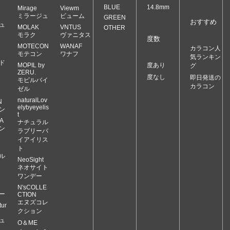
BLUE
14.8mm
Mirage
Viewm
ミラージュ
ビューム
GREEN
おすすめ
ュ
MOLAK
VNTUS
OTHER
モラク
ヴァニタス
度数
MOTECON
WANAF
カラコン人
モテコン
ワナフ
気ランキン
ド
MOPIL by
度あり
グ
ZERU.
度なし
即日発送の
モピルバイ
カラコン
ゼル
naturalLov
N
elybyeyelis
ン
t
A
ナチュラル
ン
ラブリーバ
イアイリス
ト
ル
NeoSight
ネオサイト
ワンデー
N'sCOLLE
ー
CTION
エヌズコレ
ur
クション
ュ
O＆ME