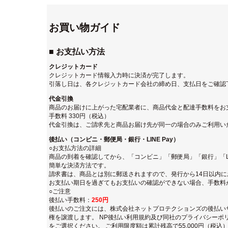
お買い物ガイド
■ お支払い方法
クレジットカード
クレジットカード情報入力時に決済が完了します。
引落し日は、各クレジットカード会社の締め日、支払日をご確認
代金引換
商品のお届けに上がった宅配業者に、商品代金と配達手数料をお
手数料 330円（税込）
代金引換は、ご請求先と商品お届け先が同一の場合のみご利用い
後払い（コンビニ・郵便局・銀行・LINE Pay）
○お支払方法の詳細
商品の到着を確認してから、「コンビニ」「郵便局」「銀行」「LI
簡単な決済方法です。
請求書は、商品とは別に郵送されますので、発行から14日以内
お支払い期日を過ぎてもお支払いの確認ができない場合、手数料
○ご注意
後払い手数料：
250円
後払いのご注文には、
株式会社ネットプロテクションズの後払い
権を譲渡します。
NP後払い利用規約及び同社のプライバシーポ
をご選択ください。 ご利用限度額は累計残高で55,000円（税