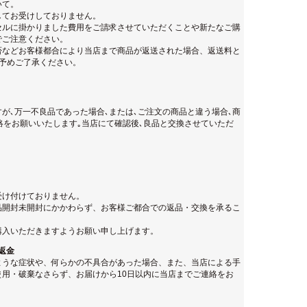
いて。
してお受けしておりません。
セルに掛かりました費用をご請求させていただくことや新たなご購
でご注意ください。
否などお客様都合により当店まで商品が返送された場合、返送料と
。予めご了承ください。
が､万一不良品であった場合､または､ご注文の商品と違う場合､商
絡をお願いいたします｡当店にて確認後､良品と交換させていただ
受け付けておりません。
品開封未開封にかかわらず、お客様ご都合での返品・交換を承るこ
購入いただきますようお願い申し上げます。
返金
ような症状や、何らかの不具合があった場合、また、当店による手
用・破棄なさらず、お届けから10日以内に当店までご連絡をお