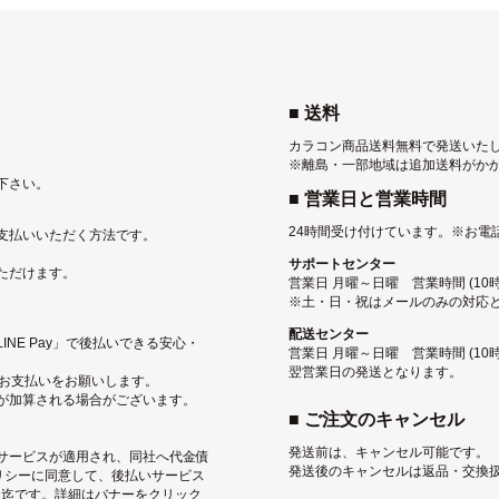
■ 送料
カラコン商品送料無料で発送いた
※離島・一部地域は追加送料がか
下さい。
■ 営業日と営業時間
24時間受け付けています。
※お電
支払いいただく方法です。
サポートセンター
ただけます。
営業日 月曜～日曜 営業時間 (10時〜
※土・日・祝はメールのみの対応
配送センター
NE Pay」で後払いできる安心・
営業日 月曜～日曜 営業時間 (10
翌営業日の発送となります。
にお支払いをお願いします。
が加算される場合がございます。
■ ご注文のキャンセル
発送前は、キャンセル可能です。
サービス
が適用され、同社へ代金債
発送後のキャンセルは返品・交換
リシー
に同意して、後払いサービス
込）迄です。詳細はバナーをクリック