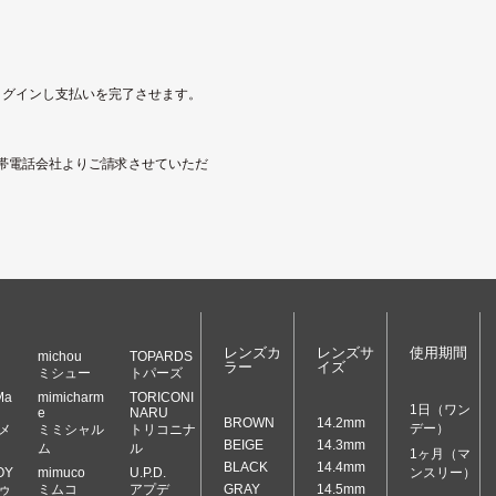
にログインし支払いを完了させます。
帯電話会社よりご請求させていただ
レンズカ
レンズサ
使用期間
michou
TOPARDS
ラー
イズ
ミシュー
トパーズ
Ma
mimicharm
TORICONI
1日（ワン
e
NARU
BROWN
14.2mm
デー）
メ
ミミシャル
トリコニナ
BEIGE
14.3mm
ム
ル
1ヶ月（マ
BLACK
14.4mm
OY
mimuco
U.P.D.
ンスリー）
ゥ
ミムコ
アプデ
GRAY
14.5mm