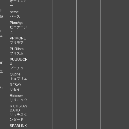
オーエンミ
ー
ト
perse
da
パース
PienAge
ピエナージ
GE
ュ
ェ
PRIMORE
プリモア
PURIism
プリズム
PUUUUCH
RE
U
プーチュ
エ
Quprie
キュプリエ
RESAY
ム
リセイ
Ririmew
リリミュウ
RICHSTAN
DARD
リッチスタ
ンダード
SEABLINK