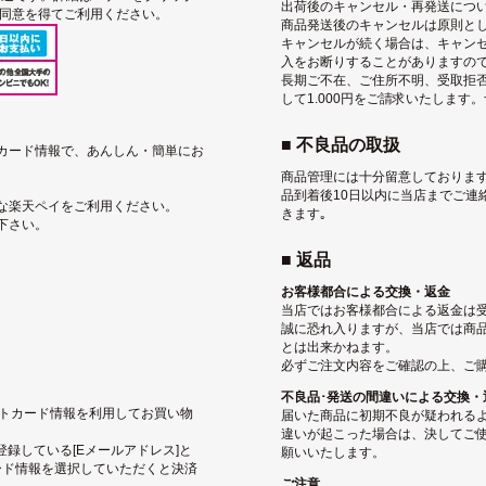
出荷後のキャンセル・再発送につ
用同意を得てご利用ください。
商品発送後のキャンセルは原則と
キャンセルが続く場合は、キャン
入をお断りすることがありますの
長期ご不在、ご住所不明、受取拒
して1.000円をご請求いたします
■ 不良品の取扱
トカード情報で、あんしん・簡単にお
商品管理には十分留意しております
品到着後10日以内に当店までご連
な楽天ペイをご利用ください。
きます｡
下さい。
■ 返品
お客様都合による交換・返金
当店ではお客様都合による返金は
誠に恐れ入りますが、当店では商
とは出来かねます。
必ずご注文内容をご確認の上、ご
不良品･発送の間違いによる交換・
ジットカード情報を利用してお買い物
届いた商品に初期不良が疑われる
違いが起こった場合は、決してご使
pに登録している[Eメールアドレス]と
願いいたします。
ード情報を選択していただくと決済
ご注意