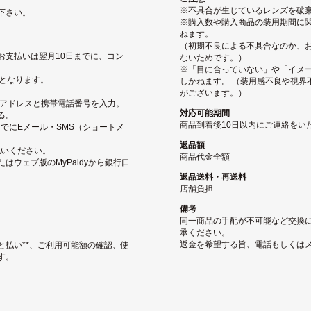
※不具合が生じているレンズを破
下さい。
※購入数や購入商品の装用期間に関
ねます。
（初期不良による不具合なのか、
お支払いは翌月10日までに、コン
ないためです。）
※「目に合っていない」や「イメ
となります。
しかねます。 （装用感不良や視界
がございます。）
ルアドレスと携帯電話番号を入力。
対応可能期間
る。
商品到着後10日以内にご連絡をい
でにEメール・SMS（ショートメ
返品額
払いください。
商品代金全額
ウェブ版のMyPaidyから銀行口
返品送料・再送料
店舗負担
備考
同一商品の手配が不可能など交換
承ください。
返金を希望する旨、電話もしくは
と払い**、ご利用可能額の確認、使
す。