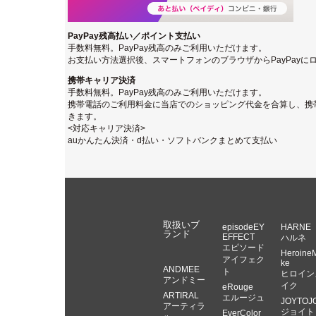
PayPay残高払い／ポイント支払い
手数料無料。PayPay残高のみご利用いただけます。
お支払い方法選択後、スマートフォンのブラウザからPayPay
携帯キャリア決済
手数料無料。PayPay残高のみご利用いただけます。
携帯電話のご利用料金に当店でのショッピング代金を合算し、携
きます。
<対応キャリア決済>
auかんたん決済・d払い・ソフトバンクまとめて支払い
取扱いブ
episodeEY
HARNE
ランド
EFFECT
ハルネ
エピソード
Heroine
アイフェク
ke
ANDMEE
ト
ヒロイン
アンドミー
イク
eRouge
ARTIRAL
エルージュ
JOYTOJ
アーティラ
ジョイト
EverColor