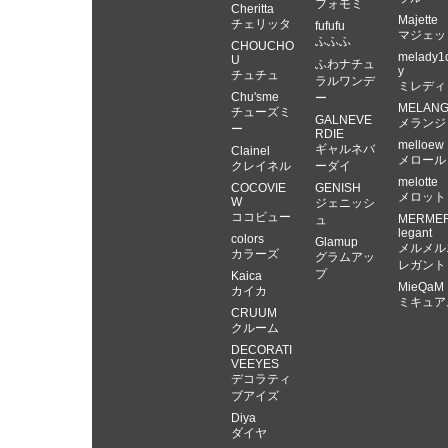
フォモミ
Cheritta
Majette
チェリッタ
fufufu
マジェッ
ふふふ
CHOUCHO
melady1
U
ふわナチュ
y
チュチュ
ラルワンデ
ミレディ
Chu'sme
ー
MELAN
チューズミ
GALNEVE
メランジ
ー
RDIE
melloew
ギャルネバ
Clainel
メロール
クレイネル
ーダイ
melotte
COCOVIE
GENISH
メロット
W
ジェニッシ
ココビュー
MERME
ュ
legant
colors
Glamup
メルメル
カラーズ
グラムアッ
レガント
プ
Kaica
MieQaM
カイカ
ミキュア
CRUUM
クルーム
DECORATI
VEEYES
デコラティ
ブアイズ
Diya
ダイヤ