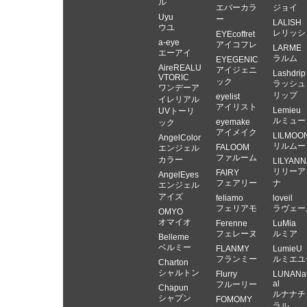
ル
エバーカラ
ジョイ
Uyu
ー
LALISH
ウユ
レリッシ
EYEcoffret
a-eye
アイコフレ
LARME
エーアイ
ラルム
EYEGENIC
AireREALU
アイジェニ
Lashdrip
VTORIC
ック
ラッシュ
ワンデーア
リップ
eyelist
イレリアル
アイリスト
Lemieu
UVトーリ
ルミュー
eyemake
ック
アイメイク
LILMOO
AngelColor
リルムー
FALOOM
エンジェル
ファルーム
カラー
LILYANN
リリーア
FAIRY
AngelEyes
フェアリー
ナ
エンジェル
アイズ
feliamo
loveil
フェリアモ
ラヴェー
OMYO
オマイオ
Ferenne
LuMia
フェレーヌ
ルミア
Belleme
ベルミー
FLANMY
LumieU
フランミー
ルミエユ
Charton
シャルトン
Flurry
LUNANat
al
フルーリー
Chapun
ルナナチ
シャプン
FOMOMY
ラル