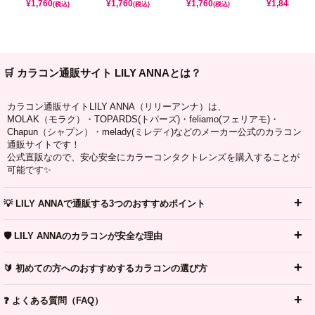
¥
1,760
¥
1,760
¥
1,760
¥
1,848
(税込)
(税込)
(税込)
(税込)
🛒 カラコン通販サイト LILY ANNAとは？
カラコン通販サイトLILY ANNA（リリーアンナ）は、
MOLAK（モラク）・TOPARDS(トパーズ)・feliamo(フェリアモ)・
Chapun（シャプン）・melady(ミレディ)などのメーカー公式のカラコン
通販サイトです！
公式直販なので、安心安全にカラーコンタクトレンズを購入することが
可能です✨
💡 LILY ANNAで通販する3つのおすすめポイント
🛡️ LILY ANNAのカラコンが安全な理由
🔰 初めての方へのおすすめするカラコンの選び方
❓ よくある質問（FAQ）