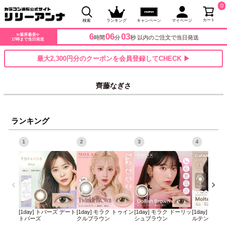
0
カート
検索
ランキング
キャンペーン
マイページ
6
06
03
✨業界最長✨
時間
分
秒 以内のご注文で当日発送
17時まで当日発送
最大2,300円分のクーポンを会員登録してCHECK ▶
齊藤なぎさ
ランキング
1
2
3
4
[1day] トパーズ デート
[1day] モラク トゥイン
[1day] モラク ドーリッ
[1day] コフ
トパーズ
クルブラウン
シュブラウン
ルテンパフ