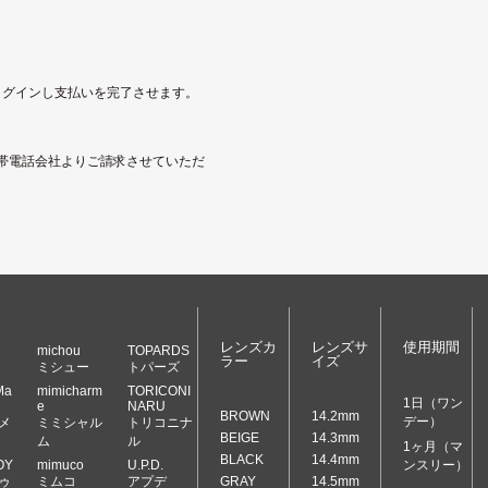
にログインし支払いを完了させます。
帯電話会社よりご請求させていただ
レンズカ
レンズサ
使用期間
michou
TOPARDS
ラー
イズ
ミシュー
トパーズ
Ma
mimicharm
TORICONI
1日（ワン
e
NARU
BROWN
14.2mm
デー）
メ
ミミシャル
トリコニナ
BEIGE
14.3mm
ム
ル
1ヶ月（マ
BLACK
14.4mm
OY
mimuco
U.P.D.
ンスリー）
ゥ
ミムコ
アプデ
GRAY
14.5mm