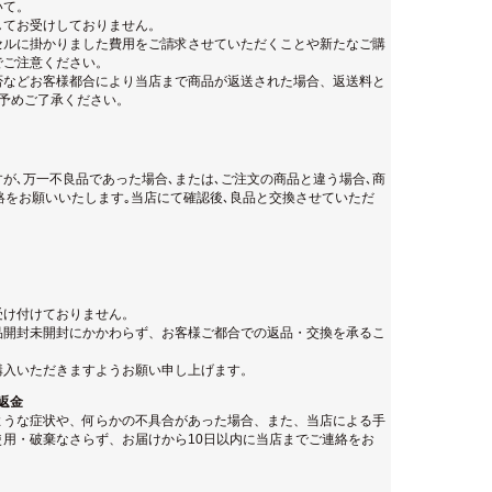
いて。
してお受けしておりません。
セルに掛かりました費用をご請求させていただくことや新たなご購
でご注意ください。
否などお客様都合により当店まで商品が返送された場合、返送料と
。予めご了承ください。
が､万一不良品であった場合､または､ご注文の商品と違う場合､商
絡をお願いいたします｡当店にて確認後､良品と交換させていただ
受け付けておりません。
品開封未開封にかかわらず、お客様ご都合での返品・交換を承るこ
購入いただきますようお願い申し上げます。
返金
ような症状や、何らかの不具合があった場合、また、当店による手
用・破棄なさらず、お届けから10日以内に当店までご連絡をお