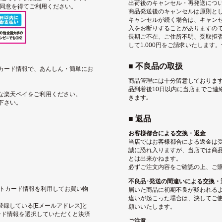
出荷後のキャンセル・再発送につ
用同意を得てご利用ください。
商品発送後のキャンセルは原則と
キャンセルが続く場合は、キャン
入をお断りすることがありますの
長期ご不在、ご住所不明、受取拒
して1.000円をご請求いたします
■ 不良品の取扱
トカード情報で、あんしん・簡単にお
商品管理には十分留意しております
品到着後10日以内に当店までご連
な楽天ペイをご利用ください。
きます｡
下さい。
■ 返品
お客様都合による交換・返金
当店ではお客様都合による返金は
誠に恐れ入りますが、当店では商
とは出来かねます。
必ずご注文内容をご確認の上、ご
不良品･発送の間違いによる交換・
ジットカード情報を利用してお買い物
届いた商品に初期不良が疑われる
違いが起こった場合は、決してご使
pに登録している[Eメールアドレス]と
願いいたします。
ード情報を選択していただくと決済
ご注意