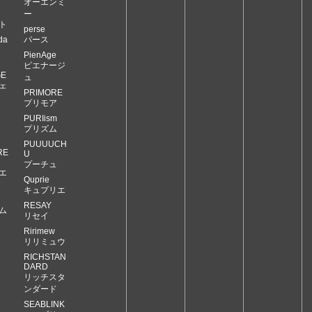
オーエンミ
ー
ト
perse
da
パース
PienAge
ピエナージ
GE
ュ
ェ
PRIMORE
プリモア
PURIism
プリズム
PUUUUCH
RE
U
プーチュ
エ
Quprie
キュプリエ
RESAY
ム
リセイ
Ririmew
リリミュウ
RICHSTAN
DARD
リッチスタ
ンダード
SEABLINK