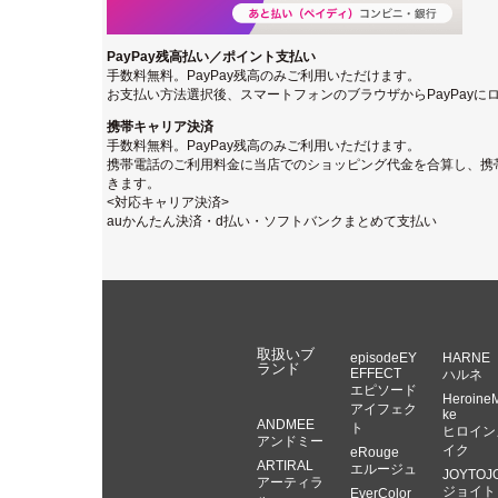
PayPay残高払い／ポイント支払い
手数料無料。PayPay残高のみご利用いただけます。
お支払い方法選択後、スマートフォンのブラウザからPayPay
携帯キャリア決済
手数料無料。PayPay残高のみご利用いただけます。
携帯電話のご利用料金に当店でのショッピング代金を合算し、携
きます。
<対応キャリア決済>
auかんたん決済・d払い・ソフトバンクまとめて支払い
取扱いブ
episodeEY
HARNE
ランド
EFFECT
ハルネ
エピソード
Heroine
アイフェク
ke
ANDMEE
ト
ヒロイン
アンドミー
イク
eRouge
ARTIRAL
エルージュ
JOYTOJ
アーティラ
ジョイト
EverColor