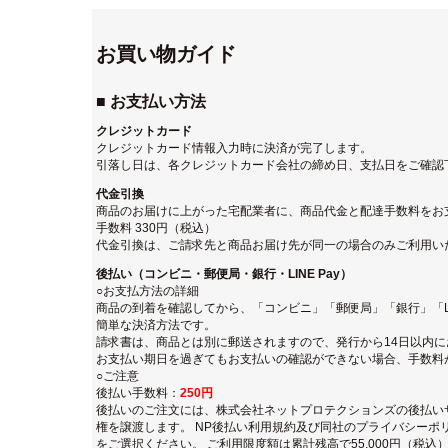
お買い物ガイド
■ お支払い方法
クレジットカード
クレジットカード情報入力時に決済が完了します。
引落し日は、各クレジットカード会社の締め日、支払日をご確認
代金引換
商品のお届けに上がった宅配業者に、商品代金と配達手数料をお
手数料 330円（税込）
代金引換は、ご請求先と商品お届け先が同一の場合のみご利用い
後払い（コンビニ・郵便局・銀行・LINE Pay）
○お支払方法の詳細
商品の到着を確認してから、「コンビニ」「郵便局」「銀行」「LI
簡単な決済方法です。
請求書は、商品とは別に郵送されますので、発行から14日以内
お支払い期日を過ぎてもお支払いの確認ができない場合、手数料
○ご注意
後払い手数料：
250円
後払いのご注文には、
株式会社ネットプロテクションズの後払い
権を譲渡します。
NP後払い利用規約及び同社のプライバシーポ
をご選択ください。 ご利用限度額は累計残高で55,000円（税