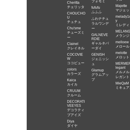
フォモミ
Cheritta
Majette
チェリッタ
fufufu
マジェッ
ふふふ
CHOUCHO
melady1
U
ふわナチュ
y
チュチュ
ラルワンデ
ミレディ
Chu'sme
ー
MELAN
チューズミ
GALNEVE
メランジ
ー
RDIE
melloew
ギャルネバ
Clainel
メロール
クレイネル
ーダイ
melotte
COCOVIE
GENISH
メロット
W
ジェニッシ
ココビュー
MERME
ュ
legant
colors
Glamup
メルメル
カラーズ
グラムアッ
レガント
プ
Kaica
MieQaM
カイカ
ミキュア
CRUUM
クルーム
DECORATI
VEEYES
デコラティ
ブアイズ
Diya
ダイヤ