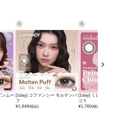
5
6
スピンムー
[1day] コファンシー モルテンパ
[1day] ミレディ プリンセスシ
フ
コラ
¥
1,848
¥
1,760
(税込)
(税込)