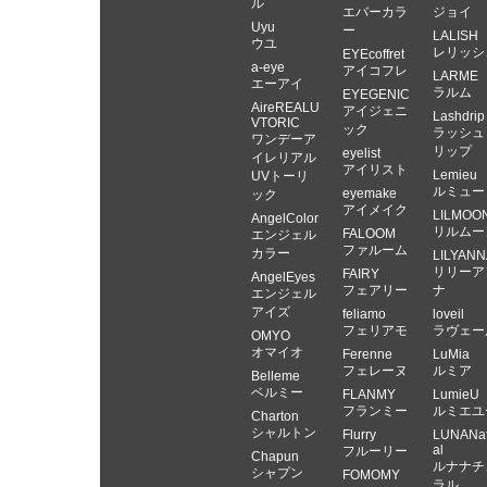
ル
エバーカラ
ジョイ
Uyu
ー
LALISH
ウユ
レリッシ
EYEcoffret
a-eye
アイコフレ
LARME
エーアイ
ラルム
EYEGENIC
AireREALU
アイジェニ
Lashdrip
VTORIC
ック
ラッシュ
ワンデーア
リップ
eyelist
イレリアル
アイリスト
Lemieu
UVトーリ
ルミュー
eyemake
ック
アイメイク
LILMOO
AngelColor
リルムー
FALOOM
エンジェル
ファルーム
カラー
LILYANN
リリーア
FAIRY
AngelEyes
フェアリー
ナ
エンジェル
アイズ
feliamo
loveil
フェリアモ
ラヴェー
OMYO
オマイオ
Ferenne
LuMia
フェレーヌ
ルミア
Belleme
ベルミー
FLANMY
LumieU
フランミー
ルミエユ
Charton
シャルトン
Flurry
LUNANat
al
フルーリー
Chapun
ルナナチ
シャプン
FOMOMY
ラル