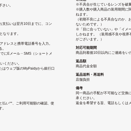
※不具合が生じているレンズを破
下さい。
※購入数や購入商品の装用期間に関
ねます。
（初期不良による不具合なのか、
お支払いは翌月10日までに、コン
ないためです。）
※「目に合っていない」や「イメ
となります。
しかねます。 （装用感不良や視界
がございます。）
ルアドレスと携帯電話番号を入力。
対応可能期間
る。
商品到着後10日以内にご連絡をい
でにEメール・SMS（ショートメ
返品額
払いください。
商品代金全額
ウェブ版のMyPaidyから銀行口
返品送料・再送料
店舗負担
備考
同一商品の手配が不可能など交換
承ください。
返金を希望する旨、電話もしくは
と払い**、ご利用可能額の確認、使
す。