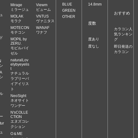
BLUE
14.8mm
Mirage
Viewm
ミラージュ
ビューム
GREEN
おすすめ
ュ
MOLAK
VNTUS
OTHER
モラク
ヴァニタス
度数
MOTECON
WANAF
カラコン人
モテコン
ワナフ
気ランキン
ド
MOPIL by
度あり
グ
ZERU.
度なし
即日発送の
モピルバイ
カラコン
ゼル
naturalLov
N
elybyeyelis
ン
t
A
ナチュラル
ン
ラブリーバ
イアイリス
ト
ル
NeoSight
ネオサイト
ワンデー
N'sCOLLE
ー
CTION
エヌズコレ
ur
クション
ュ
O＆ME