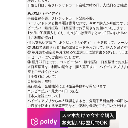
が完了します。
引落し日は、各クレジットカード会社の締め日、支払日をご確認
あと払い（ペイディ）
事前登録不要、クレジットカード登録不要。
メールアドレスと携帯電話番号だけで、今すぐ購入が可能です。
ビニ払い・銀行振込・口座振替でお手続きをお願いいたします。
1か月に何度購入しても、お支払いは翌月まとめて1回のお支払い
【ご利用の流れ】
① お支払い方法で「あと払い（ペイディ）」を選択して、メー
② SMSで送信される4桁の認証コードを入力して、購入を完了す
③ 毎月請求確定分を月末締めで翌月1日に請求書を発行し、5日ま
ッセージ）にてご案内いたします。
④ 翌月27日までに、コンビニ払い・銀行振込・口座振替でお支
※口座振替をご利用の場合は、購入完了後に、ペイディアプリまたは
座をご登録ください。
【手数料について】
口座振替：無料
銀行振込：金融機関により振込手数料が異なります
コンビニ払い：最大390円（税込）
【本人確認について】
ペイディアプリから本人確認をすると、分割手数料無料*の3回あ
い過ぎを防止する予算設定など、便利な機能がご利用いただけま