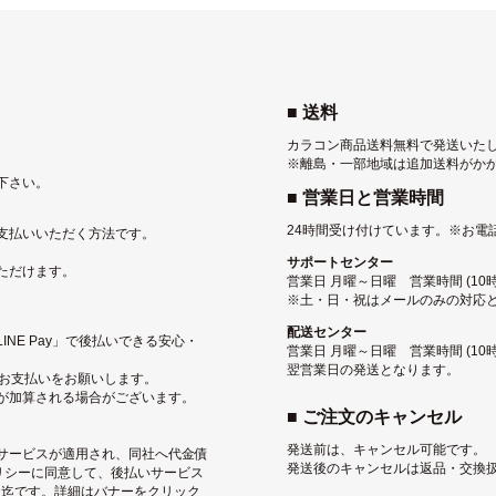
■ 送料
カラコン商品送料無料で発送いた
※離島・一部地域は追加送料がか
下さい。
■ 営業日と営業時間
24時間受け付けています。
※お電
支払いいただく方法です。
サポートセンター
ただけます。
営業日 月曜～日曜 営業時間 (10時〜
※土・日・祝はメールのみの対応
配送センター
NE Pay」で後払いできる安心・
営業日 月曜～日曜 営業時間 (10
翌営業日の発送となります。
にお支払いをお願いします。
が加算される場合がございます。
■ ご注文のキャンセル
発送前は、キャンセル可能です。
サービス
が適用され、同社へ代金債
発送後のキャンセルは返品・交換
リシー
に同意して、後払いサービス
込）迄です。詳細はバナーをクリック