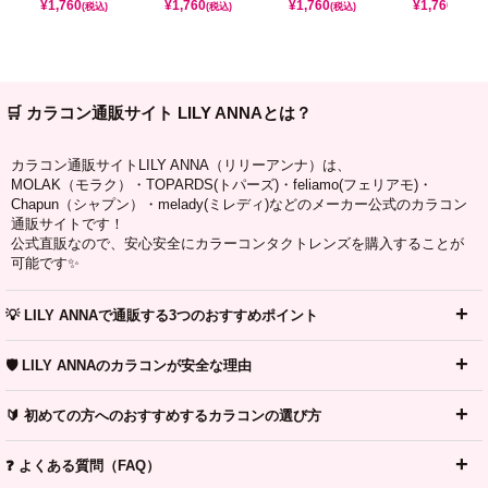
¥
1,760
¥
1,760
¥
1,760
¥
1,760
(税込)
(税込)
(税込)
(税込)
🛒 カラコン通販サイト LILY ANNAとは？
カラコン通販サイトLILY ANNA（リリーアンナ）は、
MOLAK（モラク）・TOPARDS(トパーズ)・feliamo(フェリアモ)・
Chapun（シャプン）・melady(ミレディ)などのメーカー公式のカラコン
通販サイトです！
公式直販なので、安心安全にカラーコンタクトレンズを購入することが
可能です✨
💡 LILY ANNAで通販する3つのおすすめポイント
🛡️ LILY ANNAのカラコンが安全な理由
🔰 初めての方へのおすすめするカラコンの選び方
❓ よくある質問（FAQ）