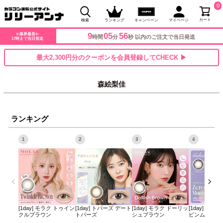
0
カート
検索
ランキング
キャンペーン
マイページ
9
05
56
✨業界最長✨
時間
分
秒 以内のご注文で当日発送
17時まで当日発送
最大2,300円分のクーポンを会員登録してCHECK ▶
森絵梨佳
ランキング
1
2
3
4
[1day] モラク トゥイン
[1day] トパーズ デート
[1day] モラク ドーリッ
[1day] ミレ
クルブラウン
トパーズ
シュブラウン
ピンムーン