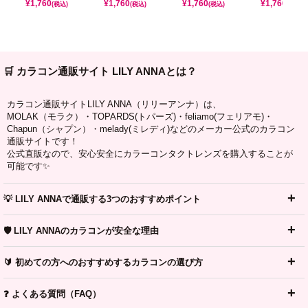
¥
1,760
¥
1,760
¥
1,760
¥
1,760
(税込)
(税込)
(税込)
(税込)
🛒 カラコン通販サイト LILY ANNAとは？
カラコン通販サイトLILY ANNA（リリーアンナ）は、
MOLAK（モラク）・TOPARDS(トパーズ)・feliamo(フェリアモ)・
Chapun（シャプン）・melady(ミレディ)などのメーカー公式のカラコン
通販サイトです！
公式直販なので、安心安全にカラーコンタクトレンズを購入することが
可能です✨
💡 LILY ANNAで通販する3つのおすすめポイント
🛡️ LILY ANNAのカラコンが安全な理由
🔰 初めての方へのおすすめするカラコンの選び方
❓ よくある質問（FAQ）