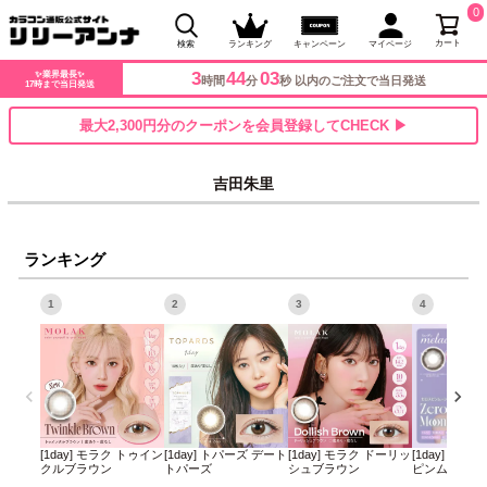
0
カート
検索
ランキング
キャンペーン
マイページ
3
44
03
✨業界最長✨
時間
分
秒 以内のご注文で当日発送
17時まで当日発送
最大2,300円分のクーポンを会員登録してCHECK ▶
吉田朱里
ランキング
1
2
3
4
[1day] モラク トゥイン
[1day] トパーズ デート
[1day] モラク ドーリッ
[1day] ミレ
クルブラウン
トパーズ
シュブラウン
ピンムーン