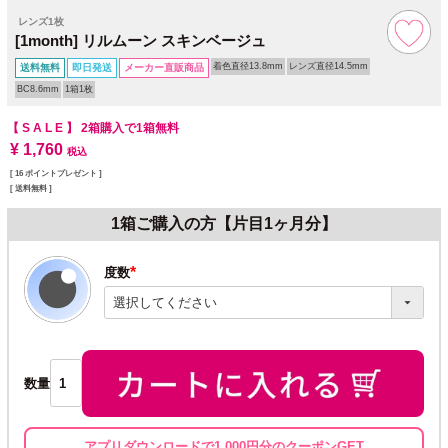
レンズ1枚
[1month] リルムーン スキンベージュ
着色直径13.8mm
レンズ直径14.5mm
送料無料
即日発送
メーカー直販商品
BC8.6mm
1箱1枚
【 S A L E 】
2箱購入で1箱無料
¥
1,760
税込
[
16
ポイントプレゼント ]
送料無料
1箱ご購入の方【片目1ヶ月分】
度数
(必
須)
数量
アプリダウンロードで1,000円分のクーポンGET