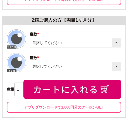
2箱ご購入の方【両目1ヶ月分】
度数
(必
須)
度数
(必
須)
数量
アプリダウンロードで1,000円分のクーポンGET