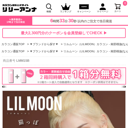
0
カート
検索
ランキング
キャンペーン
マイページ
6
33
29
✨業界最長✨
時間
分
秒 以内のご注文で当日発送
17時まで当日発送
最大2,300円分のクーポンを会員登録してCHECK ▶
カラコン通販TOP
▼ブランドから探す▼
リルムーン（LILMOON）カラコン - 南部桃伽(な
カラコン通販TOP
▼ブランドから探す▼
リルムーン（LILMOON）カラコン - 南部桃伽(な
商品番号
LMM1SB