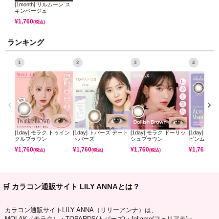
[1month] リルムーン ス
キンベージュ
¥
1,760
(税込)
ランキング
1
2
3
4
[1day] モラク トゥイン
[1day] トパーズ デート
[1day] モラク ドーリッ
[1day] ミ
クルブラウン
トパーズ
シュブラウン
ピンムーン
¥
1,760
¥
1,760
¥
1,760
¥
1,760
(税込)
(税込)
(税込)
(税込)
🛒 カラコン通販サイト LILY ANNAとは？
カラコン通販サイトLILY ANNA（リリーアンナ）は、
MOLAK（モラク）・TOPARDS(トパーズ)・feliamo(フェリアモ)・