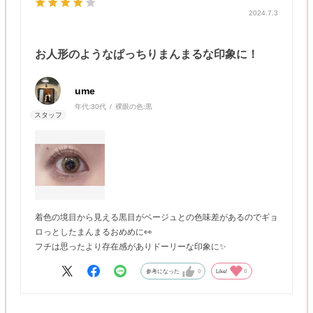
2024.7.3
お人形のようなぱっちりまんまるな印象に！
ume
年代:
30代
裸眼の色:
黒
着色の境目から見える黒目がベージュとの色味差があるのでギョ
ロっとしたまんまるおめめに👀
フチは思ったより存在感がありドーリーな印象に✨
参考になった
0
Like!
0