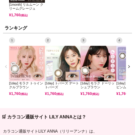
[1month] リルムーン ク
リームグレージュ
¥
1,760
(税込)
ランキング
1
2
3
4
[1day] モラク トゥイン
[1day] トパーズ デート
[1day] モラク ドーリッ
[1day] ミ
クルブラウン
トパーズ
シュブラウン
ピンムーン
¥
1,760
¥
1,760
¥
1,760
¥
1,760
(税込)
(税込)
(税込)
(税込)
🛒 カラコン通販サイト LILY ANNAとは？
カラコン通販サイトLILY ANNA（リリーアンナ）は、