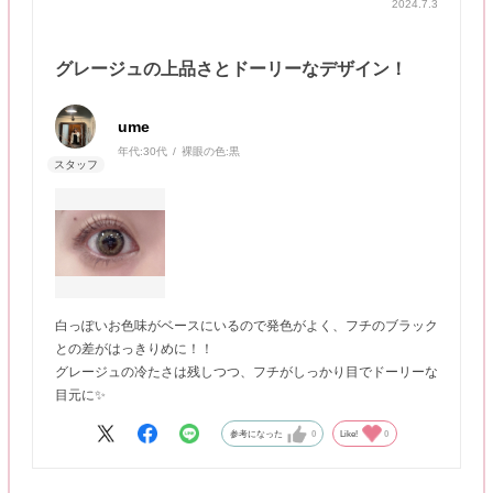
2024.7.3
グレージュの上品さとドーリーなデザイン！
ume
年代:
30代
裸眼の色:
黒
白っぽいお色味がベースにいるので発色がよく、フチのブラック
との差がはっきりめに！！
グレージュの冷たさは残しつつ、フチがしっかり目でドーリーな
目元に✨
参考になった
0
Like!
0