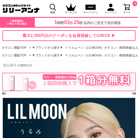
0
カート
検索
ランキング
キャンペーン
マイページ
1
03
24
✨業界最長✨
時間
分
秒 以内のご注文で当日発送
17時まで当日発送
最大2,300円分のクーポンを会員登録してCHECK ▶
カラコン通販TOP
▼ブランドから探す▼
リルムーン（LILMOON）カラコン - 南部桃伽(な
カラコン通販TOP
▼ブランドから探す▼
リルムーン（LILMOON）カラコン - 南部桃伽(な
商品番号
LMM1CG