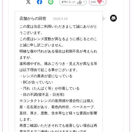
参考になった
0
Like!
0
店舗からの回答
2026.5.19
この度は当店ご利用いただきまして誠にありがと
うございます。
この度はレンズ度数が異なるように感じるとのこ
と誠に申し訳ございません。
明確な傷や汚れがある場合は初期不良が考えられ
ますが、
違和感やずれ、痛みごろつき・見え方が異なる等
は以下理由で起こる事がございます。
・レンズの裏表が逆になっている
・BCが合っていない
・汚れ（たんぱく等）が付着している
・目の不調(寝不足・日光等)
※コンタクトレンズの装用感や適合性には個人
差・左右差があり、着色内外径、ベースカーブ、
直径、厚さ、度数、含水率など様々な要因が影響
します。
再度ご確認いただきそれでも改善しない場合は再
度当店までご連絡いただけますと幸いです。