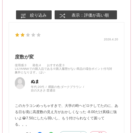
絞り込み
表示：評価が高い順
2026.4.20
度数が変
使用感
:3
発色
:4
おすすめ度
:3
LILYANNAでの購入品である※購入履歴がない商品の場合ポイント付与対
象外となります。
:はい
ぬま
年代:
20代
裸眼の色:
ダークブラウン
目の大きさ:
普通目
このカラコンめっちゃすきで、大学の時ヘビロテしてたのに、あ
る日を境に高度数の見え方がおかしくなった -8.00だけ異様に強
いよ😭7.50にしたら弱いし、もう付けられなくて困って
る。。。