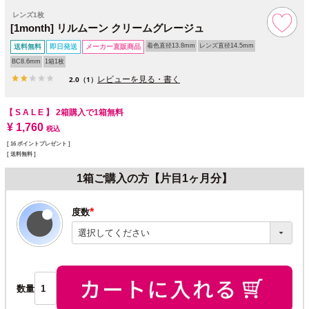
レンズ1枚
[1month] リルムーン クリームグレージュ
着色直径13.8mm
レンズ直径14.5mm
送料無料
即日発送
メーカー直販商品
BC8.6mm
1箱1枚
レビューを見る・書く
2.0
（1）
【 S A L E 】
2箱購入で1箱無料
¥
1,760
税込
[
16
ポイントプレゼント ]
送料無料
1箱ご購入の方【片目1ヶ月分】
度数
(必
須)
数量