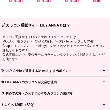
¥
1,760
¥
1,760
¥
1,760
¥
1,848
(税込)
(税込)
(税込)
(税込)
🛒 カラコン通販サイト LILY ANNAとは？
カラコン通販サイトLILY ANNA（リリーアンナ）は、
MOLAK（モラク）・TOPARDS(トパーズ)・feliamo(フェリアモ)・
Chapun（シャプン）・melady(ミレディ)などのメーカー公式のカラコン
通販サイトです！
公式直販なので、安心安全にカラーコンタクトレンズを購入することが
可能です✨
💡 LILY ANNAで通販する3つのおすすめポイント
🛡️ LILY ANNAのカラコンが安全な理由
🔰 初めての方へのおすすめするカラコンの選び方
❓ よくある質問（FAQ）