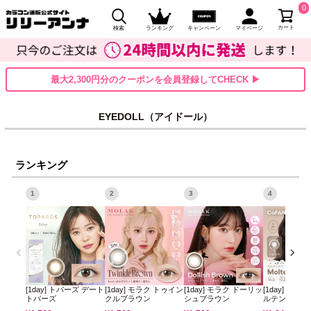
0
カート
検索
ランキング
キャンペーン
マイページ
最大2,300円分のクーポンを会員登録してCHECK ▶
EYEDOLL（アイドール）
ランキング
1
2
3
4
[1day] トパーズ デート
[1day] モラク トゥイン
[1day] モラク ドーリッ
[1day] コフ
トパーズ
クルブラウン
シュブラウン
ルテンパフ