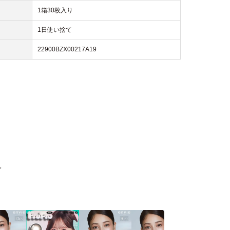
1箱30枚入り
1日使い捨て
22900BZX00217A19
。