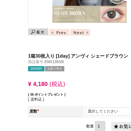
1箱30枚入り
[1day] アンヴィ シェードブラウン
商品番号
ENV130SB
送料無料
お取り寄せ
¥
4,180
税込
[
38
ポイントプレゼント ]
送料込
度数
(必
須)