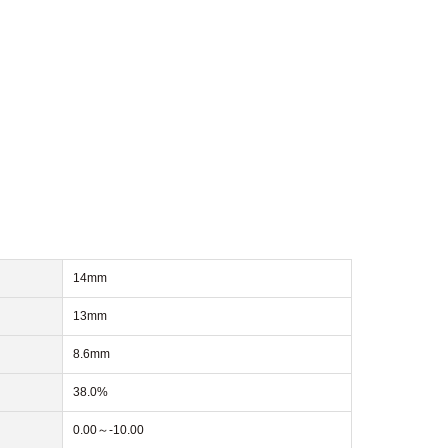
14mm
13mm
8.6mm
38.0%
0.00～-10.00