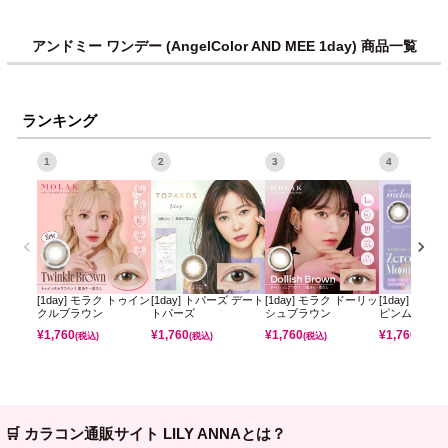
アンドミー ワンデー (AngelColor AND MEE 1day) 商品一覧
ランキング
1
2
3
4
[1day] モラク トゥイン
[1day] トパーズ デート
[1day] モラク ドーリッ
[1day] ミレ
クルブラウン
トパーズ
シュブラウン
ピンムーン
¥
1,760
¥
1,760
¥
1,760
¥
1,760
(税込)
(税込)
(税込)
(税込)
🛒 カラコン通販サイト LILY ANNAとは？