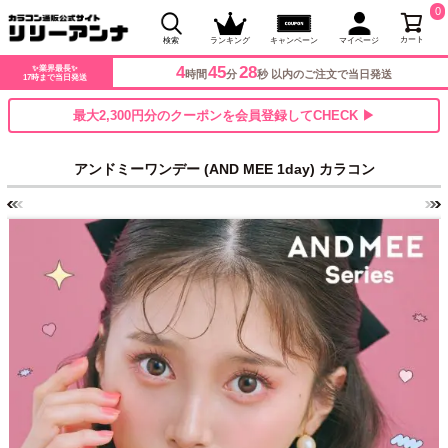
0
カート
検索
ランキング
キャンペーン
マイページ
4
45
26
✨業界最長✨
時間
分
秒 以内のご注文で当日発送
17時まで当日発送
最大2,300円分のクーポンを会員登録してCHECK ▶
アンドミーワンデー (AND MEE 1day) カラコン