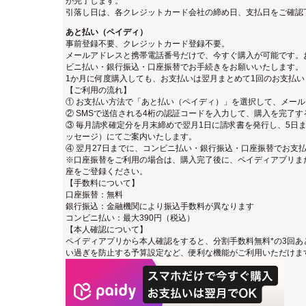
が完了します。
引落し日は、各クレジットカード会社の締め日、支払日をご確認
あと払い（ペイディ）
事前登録不要、クレジットカード登録不要。
メールアドレスと携帯電話番号だけで、今すぐ購入が可能です。
ビニ払い・銀行振込・口座振替でお手続きをお願いいたします。
1か月に何度購入しても、お支払いは翌月まとめて1回のお支払い
【ご利用の流れ】
① お支払い方法で「あと払い（ペイディ）」を選択して、メー
② SMSで送信される4桁の認証コードを入力して、購入を完了す
③ 毎月請求確定分を月末締めで翌月1日に請求書を発行し、5日ま
ッセージ）にてご案内いたします。
④ 翌月27日までに、コンビニ払い・銀行振込・口座振替でお支
※口座振替をご利用の場合は、購入完了後に、ペイディアプリまたは
座をご登録ください。
【手数料について】
口座振替：無料
銀行振込：金融機関により振込手数料が異なります
コンビニ払い：最大390円（税込）
【本人確認について】
ペイディアプリから本人確認をすると、分割手数料無料*の3回あ
い過ぎを防止する予算設定など、便利な機能がご利用いただけま