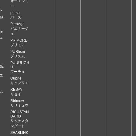
オーエンミ
ー
ト
perse
da
パース
PienAge
ピエナージ
GE
ュ
ェ
PRIMORE
プリモア
PURIism
プリズム
PUUUUCH
RE
U
プーチュ
エ
Quprie
キュプリエ
RESAY
ム
リセイ
Ririmew
リリミュウ
RICHSTAN
DARD
リッチスタ
ンダード
SEABLINK