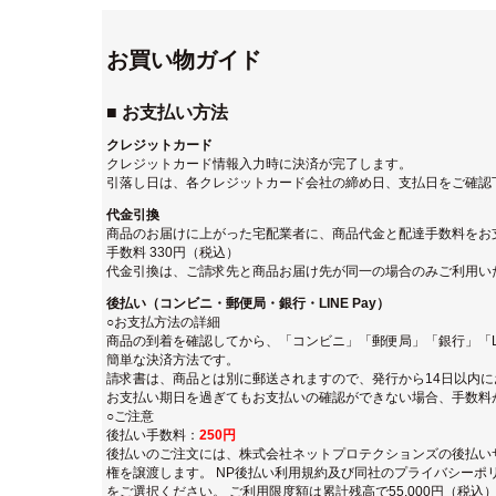
お買い物ガイド
■ お支払い方法
クレジットカード
クレジットカード情報入力時に決済が完了します。
引落し日は、各クレジットカード会社の締め日、支払日をご確認
代金引換
商品のお届けに上がった宅配業者に、商品代金と配達手数料をお
手数料 330円（税込）
代金引換は、ご請求先と商品お届け先が同一の場合のみご利用い
後払い（コンビニ・郵便局・銀行・LINE Pay）
○お支払方法の詳細
商品の到着を確認してから、「コンビニ」「郵便局」「銀行」「LI
簡単な決済方法です。
請求書は、商品とは別に郵送されますので、発行から14日以内
お支払い期日を過ぎてもお支払いの確認ができない場合、手数料
○ご注意
後払い手数料：
250円
後払いのご注文には、
株式会社ネットプロテクションズの後払い
権を譲渡します。
NP後払い利用規約及び同社のプライバシーポ
をご選択ください。 ご利用限度額は累計残高で55,000円（税