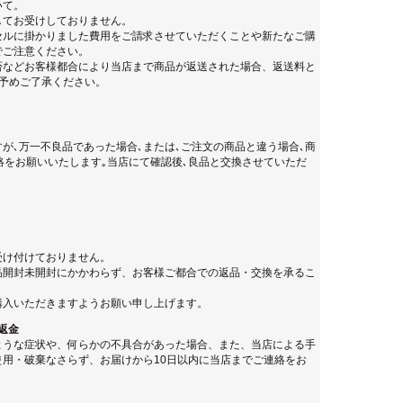
いて。
してお受けしておりません。
セルに掛かりました費用をご請求させていただくことや新たなご購
でご注意ください。
否などお客様都合により当店まで商品が返送された場合、返送料と
。予めご了承ください。
が､万一不良品であった場合､または､ご注文の商品と違う場合､商
絡をお願いいたします｡当店にて確認後､良品と交換させていただ
受け付けておりません。
品開封未開封にかかわらず、お客様ご都合での返品・交換を承るこ
購入いただきますようお願い申し上げます。
返金
ような症状や、何らかの不具合があった場合、また、当店による手
用・破棄なさらず、お届けから10日以内に当店までご連絡をお