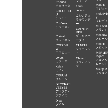
フォモミ
Cheritta
Majette
チェリッタ
fufufu
マジェッ
ふふふ
CHOUCHO
melady1
U
ふわナチュ
y
チュチュ
ラルワンデ
ミレディ
Chu'sme
ー
MELAN
チューズミ
GALNEVE
メランジ
ー
RDIE
melloew
ギャルネバ
Clainel
メロール
クレイネル
ーダイ
melotte
COCOVIE
GENISH
メロット
W
ジェニッシ
ココビュー
MERME
ュ
legant
colors
Glamup
メルメル
カラーズ
グラムアッ
レガント
プ
Kaica
MieQaM
カイカ
ミキュア
CRUUM
クルーム
DECORATI
VEEYES
デコラティ
ブアイズ
Diya
ダイヤ