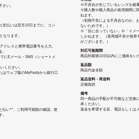
※不具合が生じているレンズを破
下さい。
※購入数や購入商品の装用期間に関
ねます。
（初期不良による不具合なのか、
お支払いは翌月10日までに、コン
ないためです。）
※「目に合っていない」や「イメ
となります。
しかねます。 （装用感不良や視界
がございます。）
ルアドレスと携帯電話番号を入力。
対応可能期間
る。
商品到着後10日以内にご連絡をい
でにEメール・SMS（ショートメ
返品額
払いください。
商品代金全額
ウェブ版のMyPaidyから銀行口
返品送料・再送料
店舗負担
備考
同一商品の手配が不可能など交換
承ください。
返金を希望する旨、電話もしくは
と払い**、ご利用可能額の確認、使
す。