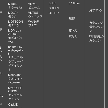
BLUE
14.8mm
Mirage
Viewm
ミラージュ
ビューム
GREEN
おすすめ
ュ
MOLAK
VNTUS
OTHER
モラク
ヴァニタス
度数
MOTECON
WANAF
カラコン人
モテコン
ワナフ
気ランキン
ド
MOPIL by
度あり
グ
ZERU.
度なし
即日発送の
モピルバイ
カラコン
ゼル
naturalLov
N
elybyeyelis
ン
t
A
ナチュラル
ン
ラブリーバ
イアイリス
ト
ル
NeoSight
ネオサイト
ワンデー
N'sCOLLE
ー
CTION
エヌズコレ
ur
クション
ュ
O＆ME