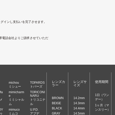
にログインし支払いを完了させます。
帯電話会社よりご請求させていただ
レンズカ
レンズサ
使用期間
michou
TOPARDS
ラー
イズ
ミシュー
トパーズ
Ma
mimicharm
TORICONI
1日（ワン
e
NARU
BROWN
14.2mm
デー）
メ
ミミシャル
トリコニナ
BEIGE
14.3mm
ム
ル
1ヶ月（マ
BLACK
14.4mm
OY
mimuco
U.P.D.
ンスリー）
ゥ
ミムコ
アプデ
GRAY
14.5mm