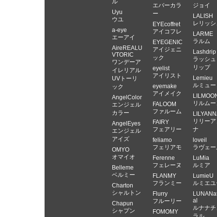
ル
エバーカラ
ジョイ
Uyu
ー
LALISH
ウユ
レリッシ
EYEcoffret
a-eye
アイコフレ
LARME
エーアイ
ラルム
EYEGENIC
AireREALU
アイジェニ
Lashdrip
VTORIC
ック
ラッシュ
ワンデーア
リップ
eyelist
イレリアル
アイリスト
Lemieu
UVトーリ
ルミュー
eyemake
ック
アイメイク
LILMOO
AngelColor
リルムー
FALOOM
エンジェル
ファルーム
カラー
LILYANN
リリーア
FAIRY
AngelEyes
フェアリー
ナ
エンジェル
アイズ
feliamo
loveil
フェリアモ
ラヴェー
OMYO
オマイオ
Ferenne
LuMia
フェレーヌ
ルミア
Belleme
ベルミー
FLANMY
LumieU
フランミー
ルミエユ
Charton
シャルトン
Flurry
LUNANat
al
フルーリー
Chapun
ルナナチ
シャプン
FOMOMY
ラル