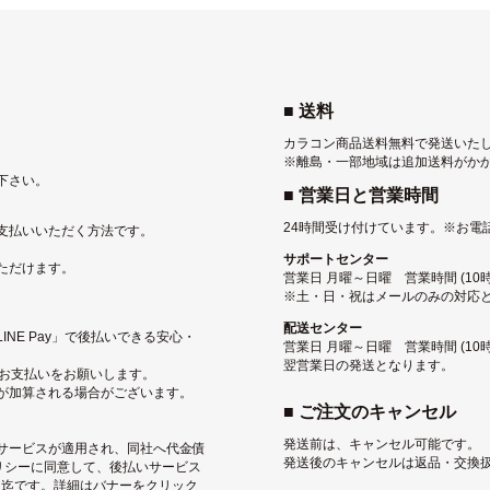
■ 送料
カラコン商品送料無料で発送いた
※離島・一部地域は追加送料がか
下さい。
■ 営業日と営業時間
24時間受け付けています。
※お電
支払いいただく方法です。
サポートセンター
ただけます。
営業日 月曜～日曜 営業時間 (10時〜
※土・日・祝はメールのみの対応
配送センター
NE Pay」で後払いできる安心・
営業日 月曜～日曜 営業時間 (10
翌営業日の発送となります。
にお支払いをお願いします。
が加算される場合がございます。
■ ご注文のキャンセル
発送前は、キャンセル可能です。
サービス
が適用され、同社へ代金債
発送後のキャンセルは返品・交換
リシー
に同意して、後払いサービス
込）迄です。詳細はバナーをクリック