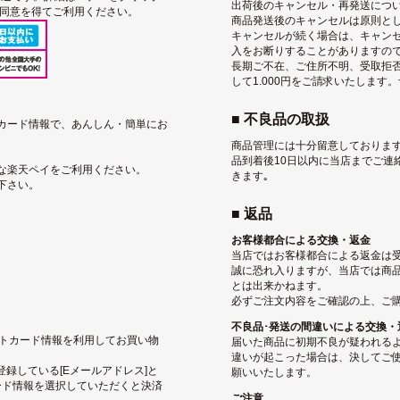
出荷後のキャンセル・再発送につ
用同意を得てご利用ください。
商品発送後のキャンセルは原則と
キャンセルが続く場合は、キャン
入をお断りすることがありますの
長期ご不在、ご住所不明、受取拒
して1.000円をご請求いたします
■ 不良品の取扱
トカード情報で、あんしん・簡単にお
商品管理には十分留意しております
品到着後10日以内に当店までご連
な楽天ペイをご利用ください。
きます｡
下さい。
■ 返品
お客様都合による交換・返金
当店ではお客様都合による返金は
誠に恐れ入りますが、当店では商
とは出来かねます。
必ずご注文内容をご確認の上、ご
不良品･発送の間違いによる交換・
ジットカード情報を利用してお買い物
届いた商品に初期不良が疑われる
違いが起こった場合は、決してご使
pに登録している[Eメールアドレス]と
願いいたします。
ード情報を選択していただくと決済
ご注意