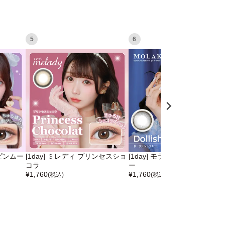
5
6
スピンムー
[1day] ミレディ プリンセスショ
[1day] モラク ドーリッシュグ
コラ
ー
¥
1,760
¥
1,760
(税込)
(税込)