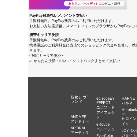
PayPay残高払い／ポイント支払い
手数料無料。PayPay残高のみご利用いただけます。
お支払い方法選択後、スマートフォンのブラウザからPayPay
携帯キャリア決済
手数料無料。PayPay残高のみご利用いただけます。
携帯電話のご利用料金に当店でのショッピング代金を合算し、携
きます。
<対応キャリア決済>
auかんたん決済・d払い・ソフトバンクまとめて支払い
取扱いブ
episodeEY
HARNE
ランド
EFFECT
ハルネ
エピソード
Heroine
アイフェク
ke
ANDMEE
ト
ヒロイン
アンドミー
イク
eRouge
ARTIRAL
エルージュ
JOYTOJ
アーティラ
ジョイト
EverColor