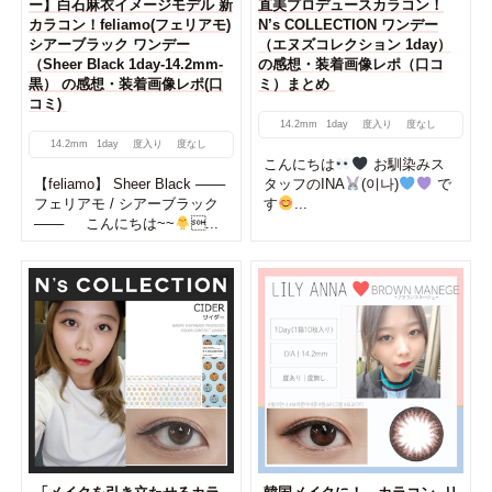
ー】白石麻衣イメージモデル 新
直美プロデュースカラコン！
カラコン！feliamo(フェリアモ)
N’s COLLECTION ワンデー
シアーブラック ワンデー
（エヌズコレクション 1day）
（Sheer Black 1day-14.2mm-
の感想・装着画像レポ（口コ
黒） の感想・装着画像レポ(口
ミ）まとめ
コミ)
14.2mm
1day
度入り
度なし
14.2mm
1day
度入り
度なし
こんにちは
お馴染みス
【feliamo】 Sheer Black ───
タッフのINA
(이나)
で
フェリアモ / シアーブラック
す
...
─── こんにちは~~
...