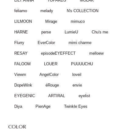
LILY ANNA
TOPARDS
MOLAK
feliamo
melady
N's COLLECTION
LILMOON
Mirage
mimuco
HARNE
perse
LumieU
Chu's me
Flurry
EverColor
mimi charme
RESAY
episodeEYEFFECT
melloew
FALOOM
LOUER
PUUUUCHU
Viewm
AngelColor
loveil
DopeWink
éRouge
envie
EYEGENIC
ARTIRAL
eyelist
Diya
PienAge
Twinkle Eyes
COLOR