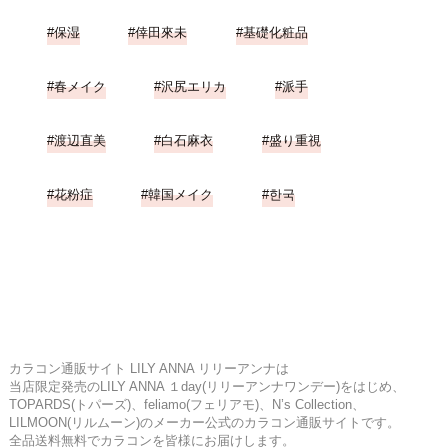
保湿
倖田來未
基礎化粧品
春メイク
沢尻エリカ
派手
渡辺直美
白石麻衣
盛り重視
花粉症
韓国メイク
한국
カラコン通販サイト LILY ANNA リリーアンナは
当店限定発売のLILY ANNA １day(リリーアンナワンデー)をはじめ、
TOPARDS(トパーズ)、feliamo(フェリアモ)、N’s Collection、
LILMOON(リルムーン)のメーカー公式のカラコン通販サイトです。
全品送料無料でカラコンを皆様にお届けします。