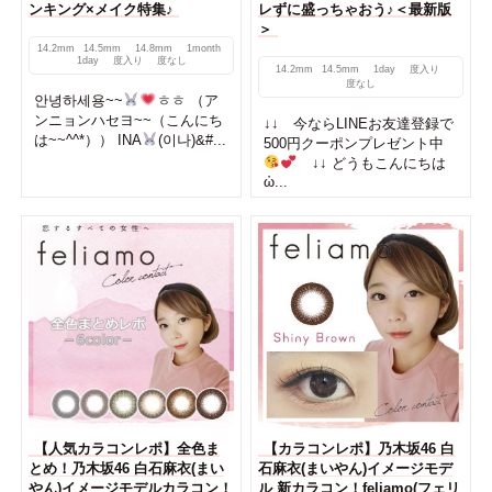
ンキング×メイク特集♪
レずに盛っちゃおう♪＜最新版
＞
14.2mm
14.5mm
14.8mm
1month
1day
度入り
度なし
14.2mm
14.5mm
1day
度入り
度なし
안녕하세용~~
ㅎㅎ （ア
ンニョンハセヨ~~（こんにち
↓↓ 今ならLINEお友達登録で
は~~^^*）） INA
(이나)&#...
500円クーポンプレゼント中
↓↓ どうもこんにちは
ὠ...
【人気カラコンレポ】全色ま
【カラコンレポ】乃木坂46 白
とめ！乃木坂46 白石麻衣(まい
石麻衣(まいやん)イメージモデ
やん)イメージモデルカラコン！
ル 新カラコン！feliamo(フェリ