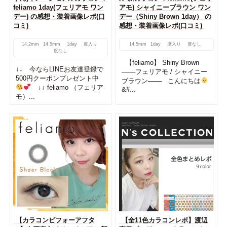
feliamo 1day(フェリアモ ワン
アモ) シャイニーブラウン ワン
デー) の感想・装着画像レポ(口
デー（Shiny Brown 1day） の
コミ)
感想・装着画像レポ(口コミ)
14.2mm
14.5mm
1day
度入り
14.5mm
1day
度入り
度なし
度なし
【feliamo】 Shiny Brown
↓↓ 今ならLINEお友達登録で
───フェリアモ / シャイニー
500円クーポンプレゼント中
ブラウン─── こんにちは
↓↓ feliamo （フェリア
&#...
モ）...
【カラコンビフォーアフタ
【全11色カラコンレポ】渡辺