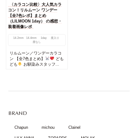
〈カラコン比較〉大人気カラ
コン！リルムーン ワンデー
【全7色レポ】まとめ
（LILMOON 1day） の感想・
装着画像レポ
14.2mm
14.4mm
1day
度入り
度なし
リルムーン／ワンデーカラコ
ン 【全7色まとめ】
ども
ども
お馴染みスタッフ...
BRAND
Chapun
michou
Clainel