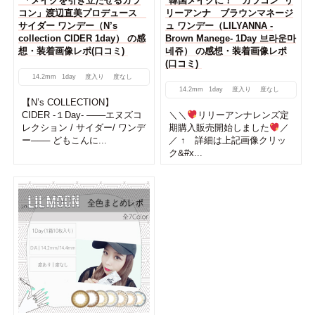
「メイクを引き立たせるカラ
韓国メイクに！ カラコン リ
コン」渡辺直美プロデュース
リーアンナ ブラウンマネージ
サイダー ワンデー（N’s
ュ ワンデー（LILYANNA -
collection CIDER 1day） の感
Brown Manege- 1Day 브라운마
想・装着画像レポ(口コミ)
네쥬） の感想・装着画像レポ
(口コミ)
14.2mm
1day
度入り
度なし
14.2mm
1day
度入り
度なし
【N’s COLLECTION】
CIDER -１Day- ───エヌズコ
＼＼
リリーアンナレンズ定
レクション / サイダー/ ワンデ
期購入販売開始しました
／
ー─── どもこんに...
／ ↑ 詳細は上記画像クリッ
ク&#x...