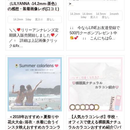
（LILYANNA -14.2mm-茶色）
＞
の感想・装着画像レポ(口コミ)
14.2mm
14.4mm
14.5mm
1month
1day
度入り
度なし
14.2mm
1day
度入り
度なし
↓↓ 今ならLINEお友達登録で
＼＼
リリーアンナレンズ定
500円クーポンプレゼント中
期購入販売開始しました
／
↓↓ こんにちはǴ...
／ ↑ 詳細は上記画像クリッ
ク&#x...
＜2018年おすすめ＞夏祭りや
【人気カラコンレポ】学校・
花火大会♪浴衣・水着に合うイ
オフィスで使える裸眼風ナチュ
ンスタ映えおすすめカラコンラ
ラルカラコンおすすめ紹介♡バ