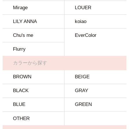
Mirage
LOUER
LILY ANNA
koiao
Chu's me
EverColor
Flurry
カラーから探す
BROWN
BEIGE
BLACK
GRAY
BLUE
GREEN
OTHER