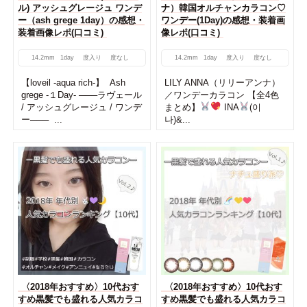
ル) アッシュグレージュ ワンデ
ナ）韓国オルチャンカラコン♡
ー（ash grege 1day）の感想・
ワンデー(1Day)の感想・装着画
装着画像レポ(口コミ)
像レポ(口コミ)
14.2mm
1day
度入り
度なし
14.2mm
1day
度入り
度なし
【loveil -aqua rich-】 Ash
LILY ANNA（リリーアンナ）
grege -１Day- ───ラヴェール
／ワンデーカラコン 【全4色
/ アッシュグレージュ / ワンデ
まとめ】
INA
(이
ー─── ...
나)&...
〈2018年おすすめ〉10代おす
〈2018年おすすめ〉10代おす
すめ黒髪でも盛れる人気カラコ
すめ黒髪でも盛れる人気カラコ