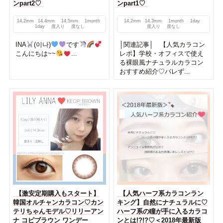
ンpart2♡
ンpart1♡
14.2mm
14.4mm
14.5mm
1month
14.2mm
14.3mm
1month
1day
1day
度入り
度なし
度入り
度なし
INA
(이나)
です
│関連記事│ 【人気カラコン
こんにちは~~
...
レポ】学校・オフィスで使え
る裸眼風ナチュラルカラコン
おすすめ紹介♡バレず...
【激安定期購入もスタート】
【人気ハーフ系カラコンラン
韓国オルチャンカラコン♡カン
キング】自然にナチュラルに♡
テリちゃんモデル♡リリーアン
ハーフ系の瞳が手に入るカラコ
ナ コピブラウン ワンデー
ンとは!?!?♡＜2018年最新版