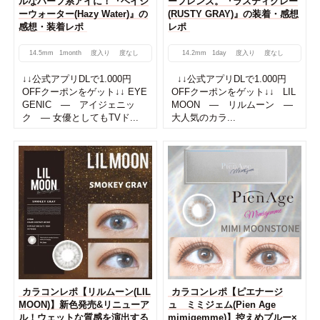
ルなハーフ系アイに！『ヘイジ
ーフレンズ。『ラスティグレー
ーウォーター(Hazy Water)』の
(RUSTY GRAY)』の装着・感想
感想・装着レポ
レポ
14.5mm
1month
度入り
度なし
14.2mm
1day
度入り
度なし
↓↓公式アプリDLで1.000円
↓↓公式アプリDLで1.000円
OFFクーポンをゲット↓↓ EYE
OFFクーポンをゲット↓↓ LIL
GENIC ― アイジェニッ
MOON ― リルムーン ―
ク ― 女優としてもTVド...
大人気のカラ...
カラコンレポ【リルムーン(LIL
カラコンレポ【ピエナージ
MOON)】新色発売&リニューア
ュ ミミジェム(Pien Age
ル！ウェットな質感を演出する
mimigemme)】控えめブルー×