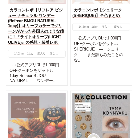
カラコンレポ【リフレア ビジ
カラコンレポ【シェリーク
ュー ナチュラル ワンデー
(SHERIQUE)】全色まとめ
(Refrear BIJOU NATURAL
1day)】オリーブカラーでグリ
14.2mm
1day
度入り
度なし
ーンがかった外国人のような瞳
に！『ライトオリーブ(LIGHT
↓↓公式アプリDLで1.000円
OLIVE)』の感想・装着レポ
OFFクーポンをゲット↓↓
SHERIQUE ― シェリー
14.2mm
1day
度入り
度なし
ク ― まだ誰もみたことの
な...
↓↓公式アプリDLで1.000円
OFFクーポンをゲット↓↓
1day Refrear BIJOU
NATURAL ― ワンデー...