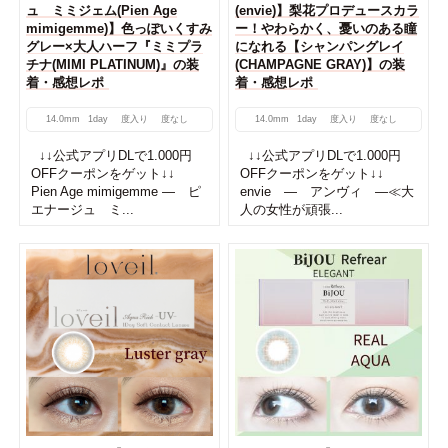
ュ ミミジェム(Pien Age
(envie)】梨花プロデュースカラ
mimigemme)】色っぽいくすみ
ー！やわらかく、憂いのある瞳
グレー×大人ハーフ『ミミプラ
になれる【シャンパングレイ
チナ(MIMI PLATINUM)』の装
(CHAMPAGNE GRAY)】の装
着・感想レポ
着・感想レポ
14.0mm
1day
度入り
度なし
14.0mm
1day
度入り
度なし
↓↓公式アプリDLで1.000円
↓↓公式アプリDLで1.000円
OFFクーポンをゲット↓↓
OFFクーポンをゲット↓↓
Pien Age mimigemme ― ピ
envie ― アンヴィ ―≪大
エナージュ ミ...
人の女性が頑張...