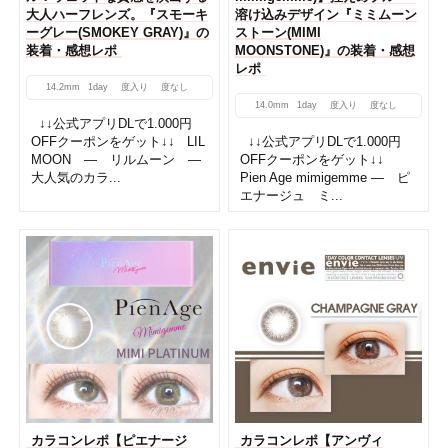
大人ハーフレンズ。『スモーキ
溶け込みデザイン『ミミムーン
ーグレー(SMOKEY GRAY)』の
ストーン(MIMI
装着・感想レポ
MOONSTONE)』の装着・感想
レポ
14.2mm
1day
度入り
度なし
14.0mm
1day
度入り
度なし
↓↓公式アプリDLで1.000円
OFFクーポンをゲット↓↓ LIL
↓↓公式アプリDLで1.000円
MOON ― リルムーン ―
OFFクーポンをゲット↓↓
大人気のカラ...
Pien Age mimigemme ― ピ
エナージュ ミ...
カラコンレポ【ピエナージ
カラコンレポ【アンヴィ