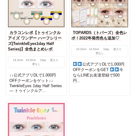
カラコンレポ【トゥインクル
TOPARDS（トパーズ）全色レ
アイズ ワンデー ハーフシリー
ポ！2022年発売色も追加♡
ズ(TwinkleEyes1day Half
Series)】全色まとめレポ
14.2mm
14.5mm
1day
度入り
度なし
14.2mm
14.5mm
1day
度入り
公式アプリDLで1,000円
度なし
OFFクーポンをGET
今
↓↓公式アプリDLで1.000円
ならLINEお友達登録で500
OFFクーポンをゲット↓↓
円...
TwinkleEyes 1day Half Series
— トゥインクルア...