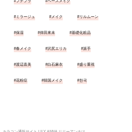
プチプラ
ベースメイク
ミラージュ
メイク
リルムーン
保湿
倖田來未
基礎化粧品
春メイク
沢尻エリカ
派手
渡辺直美
白石麻衣
盛り重視
花粉症
韓国メイク
한국
カラコン通販サイト LILY ANNA リリーアンナは