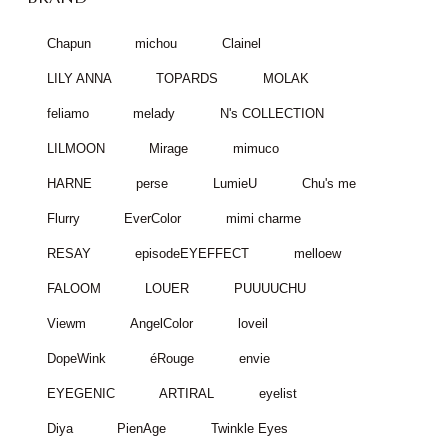
Chapun
michou
Clainel
LILY ANNA
TOPARDS
MOLAK
feliamo
melady
N's COLLECTION
LILMOON
Mirage
mimuco
HARNE
perse
LumieU
Chu's me
Flurry
EverColor
mimi charme
RESAY
episodeEYEFFECT
melloew
FALOOM
LOUER
PUUUUCHU
Viewm
AngelColor
loveil
DopeWink
éRouge
envie
EYEGENIC
ARTIRAL
eyelist
Diya
PienAge
Twinkle Eyes