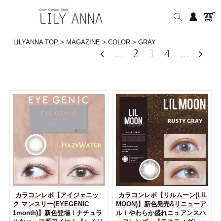
LILYANNA TOP
>
MAGAZINE
>
COLOR
>
GRAY
...
2
3
4
...


カラコンレポ【アイジェニッ
カラコンレポ【リルムーン(LIL
ク マンスリー(EYEGENIC
MOON)】新色発売&リニューア
1month)】新色登場！ナチュラ
ル！やわらか盛れニュアンスハ