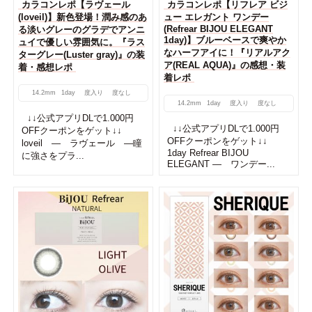
カラコンレポ【ラヴェール
カラコンレポ【リフレア ビジ
(loveil)】新色登場！潤み感のあ
ュー エレガント ワンデー
(Refrear BIJOU ELEGANT
る淡いグレーのグラデでアンニ
1day)】ブルーベースで爽やか
ュイで優しい雰囲気に。『ラス
なハーフアイに！『リアルアク
ターグレー(Luster gray)』の装
ア(REAL AQUA)』の感想・装
着・感想レポ
着レポ
14.2mm
1day
度入り
度なし
14.2mm
1day
度入り
度なし
↓↓公式アプリDLで1.000円
↓↓公式アプリDLで1.000円
OFFクーポンをゲット↓↓
OFFクーポンをゲット↓↓
loveil ― ラヴェール ―瞳
1day Refrear BIJOU
に強さをプラ...
ELEGANT ― ワンデー...