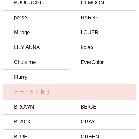
PUUUUCHU
LILMOON
perse
HARNE
Mirage
LOUER
LILY ANNA
koiao
Chu's me
EverColor
Flurry
カラーから探す
BROWN
BEIGE
BLACK
GRAY
BLUE
GREEN