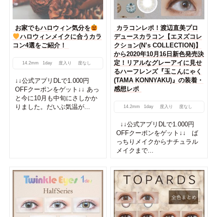
お家でもハロウィン気分を
カラコンレポ！渡辺直美プロ
ハロウィンメイクに合うカラ
デュースカラコン【エヌズコレ
コン4選をご紹介！
クション(N’s COLLECTION)】
から2020年10月16日新色発売決
定！リアルなグレーアイに見せ
14.2mm
1day
度入り
度なし
るハーフレンズ『玉こんにゃく
(TAMA KONNYAKU)』の装着・
↓↓公式アプリDLで1.000円
感想レポ
OFFクーポンをゲット↓↓ あっ
と今に10月も中旬にさしかか
りました。だいぶ気温が...
14.2mm
1day
度入り
度なし
↓↓公式アプリDLで1.000円
OFFクーポンをゲット↓↓ ば
っちりメイクからナチュラル
メイクまで...